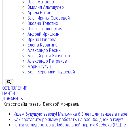
Олег Матвеев
Эмилия Альтшулер
Артем Ротов
Блог Ирины Сысоевой
Оксана Толстых
Ольга Павловская
Андрей Иришкин
Ирина Павлова
Елена Курагина
Александр Ресин
Блог Сергея Зинченко
Александр Петраков
Марин Гузун
Болг Вероники Якушевой
ОБЪЯВЛЕНИЯ
НАЙТИ
ДОБАВИТЬ
Классифайд газеты Деловой Монреаль
Ищем будущую звезду! Мальчика 6-8 лет для танцев в пар
Как заставить рекламу работать на вас 365 дней в году?
Гонка за лидерство в Либеральной партии Квебека (PLQ) с