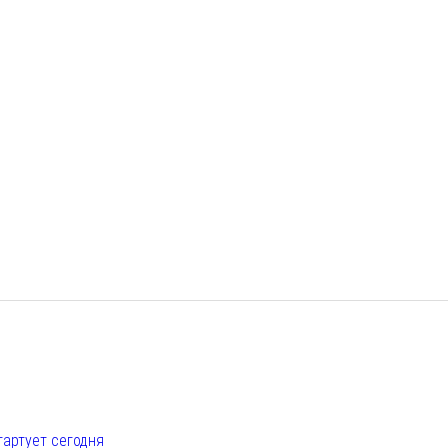
е
тартует сегодня