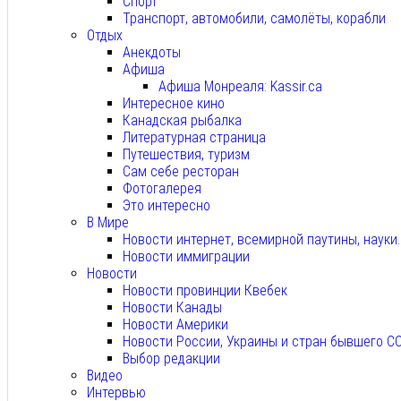
Спорт
Транспорт, автомобили, самолёты, корабли
Отдых
Анекдоты
Афиша
Афиша Монреаля: Kassir.ca
Интересное кино
Канадская рыбалка
Литературная страница
Путешествия, туризм
Сам себе ресторан
Фотогалерея
Это интересно
В Мире
Новости интернет, всемирной паутины, науки
Новости иммиграции
Новости
Новости провинции Квебек
Новости Канады
Новости Америки
Новости России, Украины и стран бывшего С
Выбор редакции
Видео
Интервью