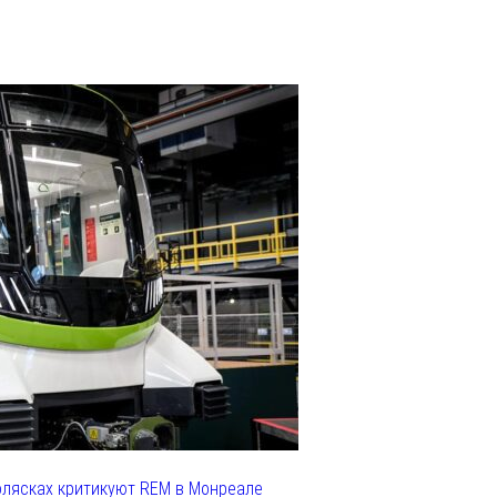
олясках критикуют REM в Монреале