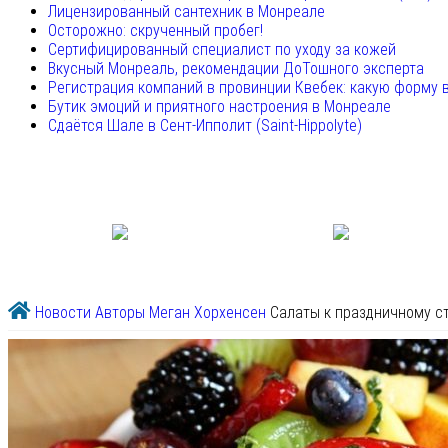
Лицензированный сантехник в Монреале
Осторожно: скрученный пробег!
Сертифицированный специалист по уходу за кожей
Вкусный Монреаль, рекомендации ДоТошного эксперта
Регистрация компаний в провинции Квебек: какую форму 
Бутик эмоций и приятного настроения в Монреале
Сдаётся Шале в Сент-Ипполит (Saint-Hippolyte)
Новости
Авторы
Меган Хорхенсен
Салаты к праздничному с