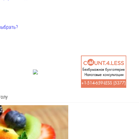
выбрать?
толу