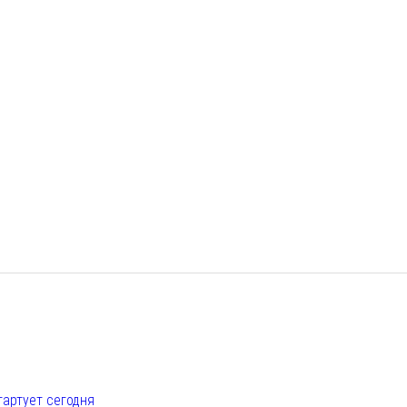
е
тартует сегодня