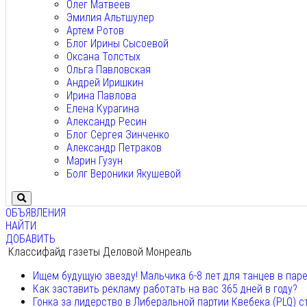
Олег Матвеев
Эмилия Альтшулер
Артем Ротов
Блог Ирины Сысоевой
Оксана Толстых
Ольга Павловская
Андрей Иришкин
Ирина Павлова
Елена Курагина
Александр Ресин
Блог Сергея Зинченко
Александр Петраков
Марин Гузун
Болг Вероники Якушевой
ОБЪЯВЛЕНИЯ
НАЙТИ
ДОБАВИТЬ
Классифайд газеты Деловой Монреаль
Ищем будущую звезду! Мальчика 6-8 лет для танцев в пар
Как заставить рекламу работать на вас 365 дней в году?
Гонка за лидерство в Либеральной партии Квебека (PLQ) с