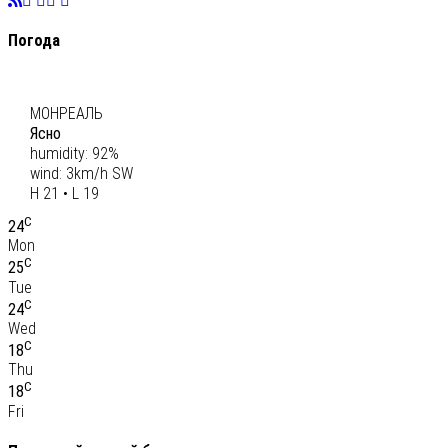
Погода
C
20
МОНРЕАЛЬ
Ясно
humidity: 92%
wind: 3km/h SW
H 21 • L 19
C
24
Mon
C
25
Tue
C
24
Wed
C
18
Thu
C
18
Fri