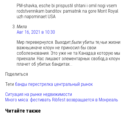
PM-shavka, esche bi prispustil shtani i omil nogi vsem
rodstvennikam banditov. pamiatnik na gore Mont Royal.
uzh napominaet USA
Мила
Авг 16, 2021 в 10:30
Мир перевернулся. Выходит,были убиты те,чьи жизни
важны,иначе клоун не приносил бы свои
соболезнования. Это уже не та Канада,в которую мы
приехали. Нас лишают элементарных свобод,а клоун
плачет об убитых бандитах…
Поделиться
Теги
банды
перестрелка
центральный рынок
Ситуация на рынке недвижимости
Много мяса: фестивать Ribfest возвращается в Монреаль
Читайте также