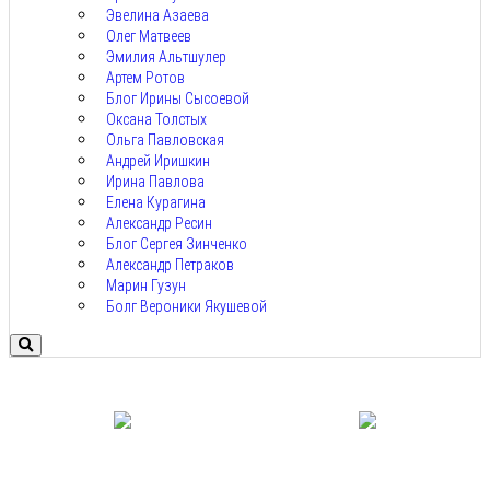
Эвелина Азаева
Олег Матвеев
Эмилия Альтшулер
Артем Ротов
Блог Ирины Сысоевой
Оксана Толстых
Ольга Павловская
Андрей Иришкин
Ирина Павлова
Елена Курагина
Александр Ресин
Блог Сергея Зинченко
Александр Петраков
Марин Гузун
Болг Вероники Якушевой