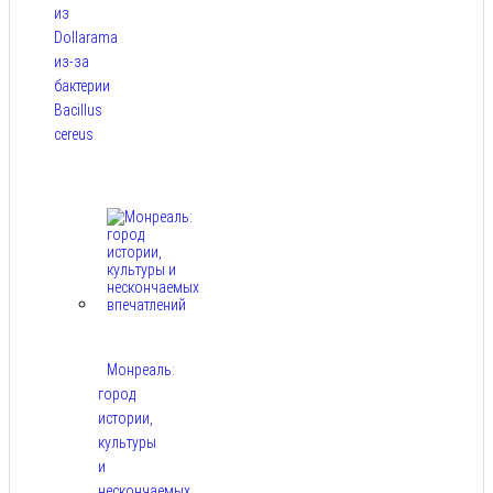
из
Dollarama
из-за
бактерии
Bacillus
cereus
Авг 8,
2026
Монреаль:
город
истории,
культуры
и
нескончаемых