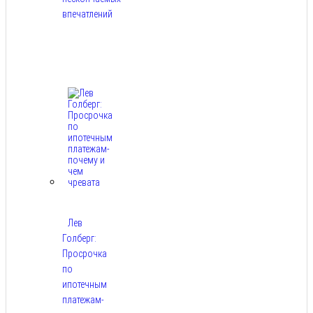
впечатлений
Авг
8,
2026
Лев
Голберг:
Просрочка
по
ипотечным
платежам-