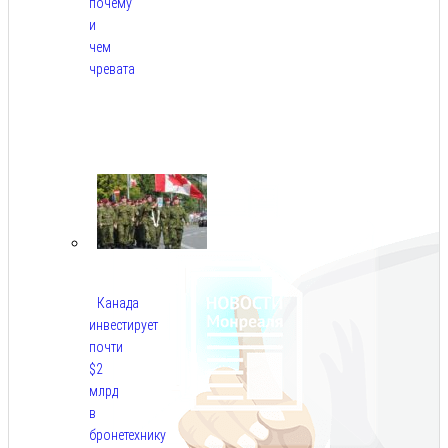
почему
и
чем
чревата
Авг
8,
2026
Канада
инвестирует
почти
$2
млрд
в
бронетехнику