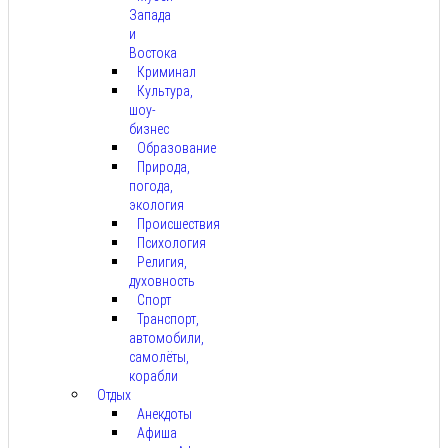
Запада
и
Востока
Криминал
Культура,
шоу-
бизнес
Образование
Природа,
погода,
экология
Происшествия
Психология
Религия,
духовность
Спорт
Транспорт,
автомобили,
самолёты,
корабли
Отдых
Анекдоты
Афиша