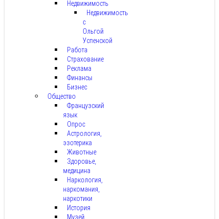
Недвижимость
Недвижимость
с
Ольгой
Успенской
Работа
Страхование
Реклама
Финансы
Бизнес
Общество
Французский
язык
Опрос
Астрология,
эзотерика
Животные
Здоровье,
медицина
Наркология,
наркомания,
наркотики
История
Музей