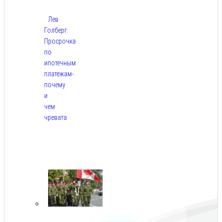
Лев
Голберг:
Просрочка
по
ипотечным
платежам-
почему
и
чем
чревата
Авг
8,
2026