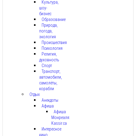
Культура,
шоу-
бизнес
Образование
Природа,
погода,
экология
Происшествия
Психология
Религия,
духовность
Спорт
Транспорт,
автомобили,
самолёты,
корабли
Отдых
Анекдоты
Афиша
Афиша
Монреаля:
Kassir.ca
Интересное
кино