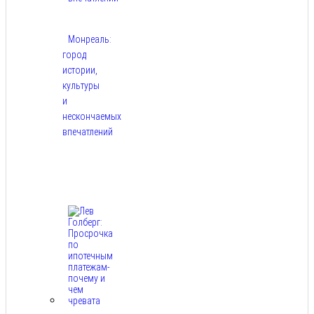
Монреаль:
город
истории,
культуры
и
нескончаемых
впечатлений
Авг
8,
2026