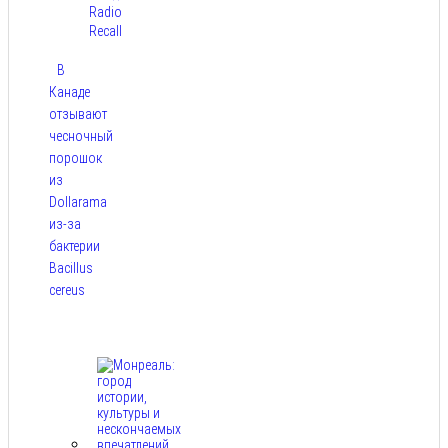
Radio
Recall
В
Канаде
отзывают
чесночный
порошок
из
Dollarama
из-за
бактерии
Bacillus
cereus
Авг 8,
2026