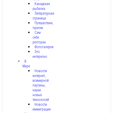
Канадская
рыбалка
Литературная
страница
Путешествия,
туризм
Сам
себе
ресторан
Фотогалерея
Это
интересно
В
Мире
Новости
интернет,
всемирной
паутины,
науки.
новых
технологий
Новости
иммиграции