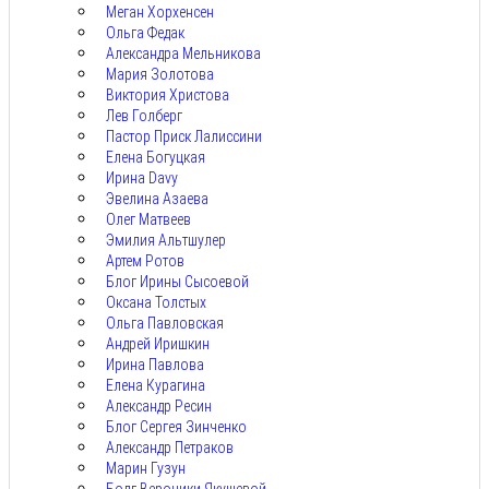
Меган Хорхенсен
Ольга Федак
Александра Мельникова
Мария Золотова
Виктория Христова
Лев Голберг
Пастор Приск Лалиссини
Елена Богуцкая
Ирина Davy
Эвелина Азаева
Олег Матвеев
Эмилия Альтшулер
Артем Ротов
Блог Ирины Сысоевой
Оксана Толстых
Ольга Павловская
Андрей Иришкин
Ирина Павлова
Елена Курагина
Александр Ресин
Блог Сергея Зинченко
Александр Петраков
Марин Гузун