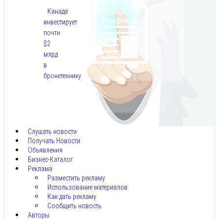
Канада
инвестирует
почти
$2
млрд
в
бронетехнику
Авг
8,
2026
Слушать новости
Получать Новости
Объявления
Бизнес-Каталог
Реклама
Разместить рекламу
Использование материалов
Как дать рекламу
Сообщить новость
Авторы