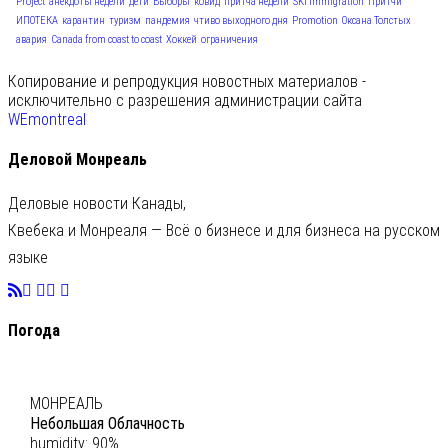
Project
анекдоты недели
дети
Выборы
ковид
притча недели
SKI Immigration
Притчи
ИПОТЕКА
карантин
туризм
пандемия
чтиво выходного дня
Promotion
Оксана Толстых
авария
Canada from coast to coast
Хоккей
ограничения
Копирование и репродукция новостных материалов -
исключительно с разрешения администрации сайта
WEmontreal
Деловой Монреаль
Деловые новости Канады,
Квебека и Монреаля — Всё о бизнесе и для бизнеса на русском
языке
Погода
C
21
МОНРЕАЛЬ
Небольшая Облачность
humidity: 90%