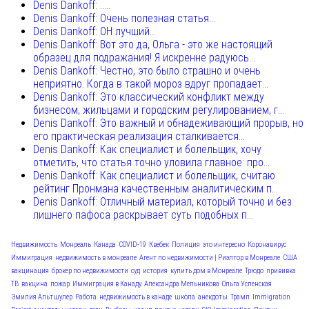
Denis Dankoff: .....
Denis Dankoff: Очень полезная статья...
Denis Dankoff: ОН лучший...
Denis Dankoff: Вот это да, Ольга - это же настоящий
образец для подражания! Я искренне радуюсь...
Denis Dankoff: Честно, это было страшно и очень
неприятно. Когда в такой мороз вдруг пропадает...
Denis Dankoff: Это классический конфликт между
бизнесом, жильцами и городским регулированием, г...
Denis Dankoff: Это важный и обнадеживающий прорыв, но
его практическая реализация сталкивается...
Denis Dankoff: Как специалист и болельщик, хочу
отметить, что статья точно уловила главное: про...
Denis Dankoff: Как специалист и болельщик, считаю
рейтинг Пронмана качественным аналитическим п...
Denis Dankoff: Отличный материал, который точно и без
лишнего пафоса раскрывает суть подобных п...
Недвижимость
Монреаль
Канада
COVID-19
Квебек
Полиция
это интересно
Коронавирус
Иммиграция
недвижимость в монреале
Агент по недвижимости | Риэлтор в Монреале
США
вакцинация
брокер по недвижимости
суд
история
купить дом в Монреале
Трюдо
прививка
ТВ
вакцина
пожар
Иммиграция в Канаду
Александра Мельникова
Ольга Успенская
Эмилия Альтшулер
Работа
недвижимость в канаде
школа
анекдоты
Трамп
Immigration