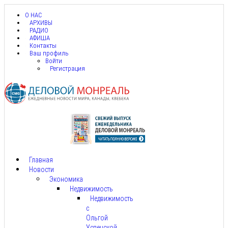
О НАС
АРХИВЫ
РАДИО
АФИША
Контакты
Ваш профиль
Войти
Регистрация
Главная
Новости
Экономика
Недвижимость
Недвижимость
с
Ольгой
Успенской