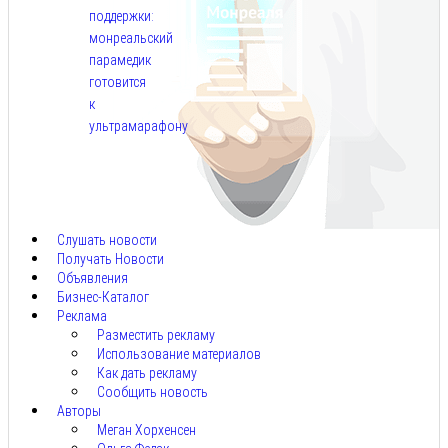
поддержки:
монреальский
парамедик
готовится
к
ультрамарафону
Авг
6,
2026
Слушать новости
Получать Новости
Объявления
Бизнес-Каталог
Реклама
Разместить рекламу
Использование материалов
Как дать рекламу
Сообщить новость
Авторы
Меган Хорхенсен