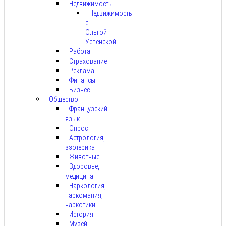
Недвижимость
Недвижимость
с
Ольгой
Успенской
Работа
Страхование
Реклама
Финансы
Бизнес
Общество
Французский
язык
Опрос
Астрология,
эзотерика
Животные
Здоровье,
медицина
Наркология,
наркомания,
наркотики
История
Музей