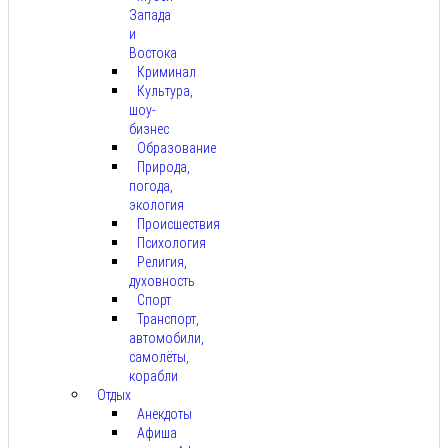
Запада
и
Востока
Криминал
Культура,
шоу-
бизнес
Образование
Природа,
погода,
экология
Происшествия
Психология
Религия,
духовность
Спорт
Транспорт,
автомобили,
самолёты,
корабли
Отдых
Анекдоты
Афиша