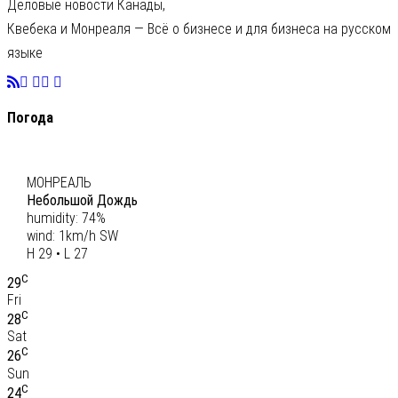
Деловые новости Канады,
Квебека и Монреаля — Всё о бизнесе и для бизнеса на русском
языке
Погода
C
28
МОНРЕАЛЬ
Небольшой Дождь
humidity: 74%
wind: 1km/h SW
H 29 • L 27
C
29
Fri
C
28
Sat
C
26
Sun
C
24