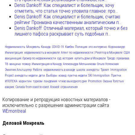
Denis Dankoff: Как специалист и болельщик, хочу
отметить, что статья точно уловила главное: про...
Denis Dankoff: Как специалист и болельщик, считаю
рейтинг Пронмана качественным аналитическим п...
Denis Dankoff: Отличный материал, который точно и без
лишнего пафоса раскрывает суть подобных п...
Недвижимость
Монреаль
Канада
COVID-19
Квебек
Полиция
это интересно
Коронавирус
Иммиграция
недвижимость в монреале
Агент по недвижимости | Риэлтор в Монреале
США
вакцинация
брокер по недвижимости
суд
история
купить дом в Монреале
Трюдо
прививка
ТВ
вакцина
пожар
Иммиграция в Канаду
Александра Мельникова
Ольга Успенская
Эмилия Альтшулер
Работа
недвижимость в канаде
школа
анекдоты
Трамп
Immigration
Project
анекдоты недели
дети
Выборы
ковид
притча недели
SKI Immigration
Притчи
ИПОТЕКА
карантин
туризм
пандемия
чтиво выходного дня
Promotion
Оксана Толстых
авария
Canada from coast to coast
Хоккей
ограничения
Копирование и репродукция новостных материалов -
исключительно с разрешения администрации сайта
WEmontreal
Деловой Монреаль