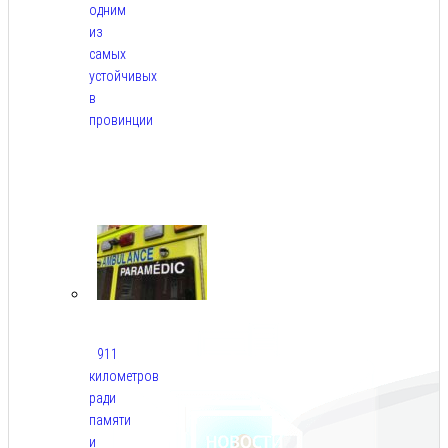
одним
из
самых
устойчивых
в
провинции
Авг
6,
2026
911
километров
ради
памяти
и