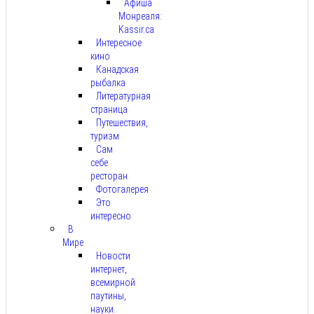
Афиша
Монреаля:
Kassir.ca
Интересное
кино
Канадская
рыбалка
Литературная
страница
Путешествия,
туризм
Сам
себе
ресторан
Фотогалерея
Это
интересно
В
Мире
Новости
интернет,
всемирной
паутины,
науки.