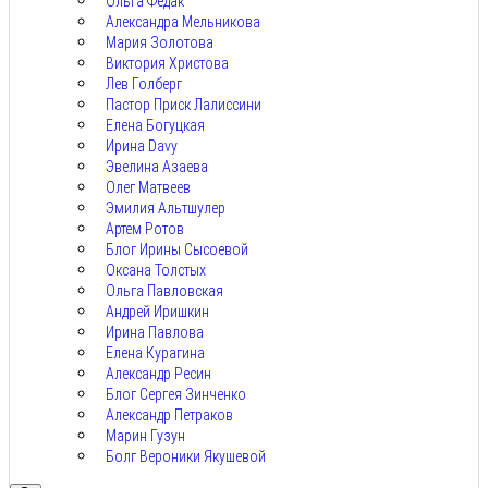
Ольга Федак
Александра Мельникова
Мария Золотова
Виктория Христова
Лев Голберг
Пастор Приск Лалиссини
Елена Богуцкая
Ирина Davy
Эвелина Азаева
Олег Матвеев
Эмилия Альтшулер
Артем Ротов
Блог Ирины Сысоевой
Оксана Толстых
Ольга Павловская
Андрей Иришкин
Ирина Павлова
Елена Курагина
Александр Ресин
Блог Сергея Зинченко
Александр Петраков
Марин Гузун
Болг Вероники Якушевой