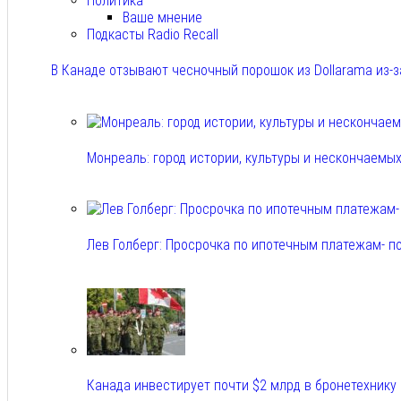
Политика
Ваше мнение
Подкасты Radio Recall
В Канаде отзывают чесночный порошок из Dollarama из-за
Авг 8, 2026
Монреаль: город истории, культуры и нескончаемы
Авг 8, 2026
Лев Голберг: Просрочка по ипотечным платежам- п
Авг 8, 2026
Канада инвестирует почти $2 млрд в бронетехнику