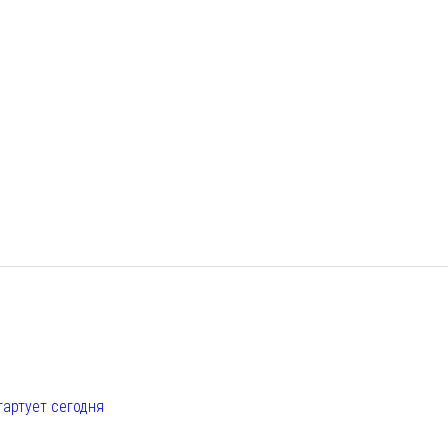
е
тартует сегодня