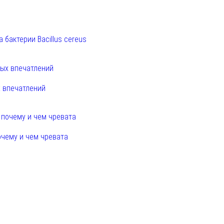
 бактерии Bacillus cereus
х впечатлений
очему и чем чревата