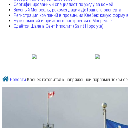
Сертифицированный специалист по уходу за кожей
Вкусный Монреаль, рекомендации ДоТошного эксперта
Регистрация компаний в провинции Квебек: какую форму 
Бутик эмоций и приятного настроения в Монреале
Сдаётся Шале в Сент-Ипполит (Saint-Hippolyte)
Новости
Квебек готовится к напряжённой парламентской се