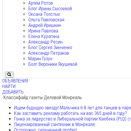
Артем Ротов
Блог Ирины Сысоевой
Оксана Толстых
Ольга Павловская
Андрей Иришкин
Ирина Павлова
Елена Курагина
Александр Ресин
Блог Сергея Зинченко
Александр Петраков
Марин Гузун
Болг Вероники Якушевой
ОБЪЯВЛЕНИЯ
НАЙТИ
ДОБАВИТЬ
Классифайд газеты Деловой Монреаль
Ищем будущую звезду! Мальчика 6-8 лет для танцев в пар
Как заставить рекламу работать на вас 365 дней в году?
Гонка за лидерство в Либеральной партии Квебека (PLQ) с
Лицензированный сантехник в Монреале
Осторожно: скрученный пробег!