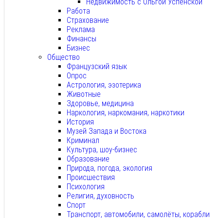
Недвижимость с Ольгой Успенской
Работа
Страхование
Реклама
Финансы
Бизнес
Общество
Французский язык
Опрос
Астрология, эзотерика
Животные
Здоровье, медицина
Наркология, наркомания, наркотики
История
Музей Запада и Востока
Криминал
Культура, шоу-бизнес
Образование
Природа, погода, экология
Происшествия
Психология
Религия, духовность
Спорт
Транспорт, автомобили, самолёты, корабли