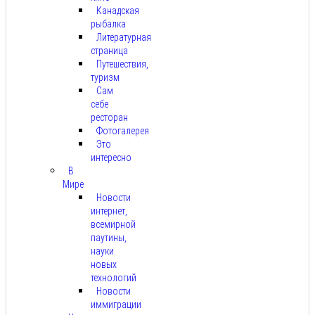
Канадская
рыбалка
Литературная
страница
Путешествия,
туризм
Сам
себе
ресторан
Фотогалерея
Это
интересно
В
Мире
Новости
интернет,
всемирной
паутины,
науки.
новых
технологий
Новости
иммиграции