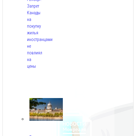
Запрет
Канады
на
покупку
жилья
иностранцами
не
повлиял
на
цены
Авг
9,
2026