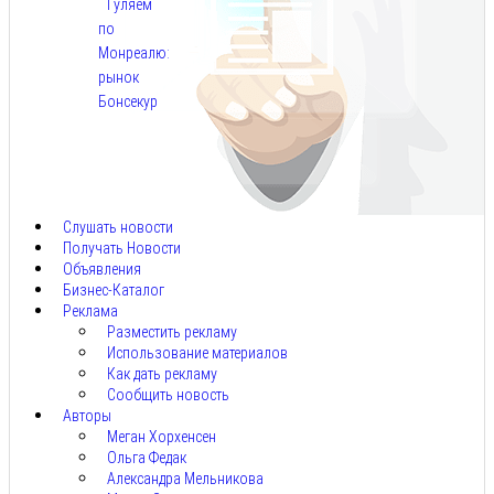
Гуляем
по
Монреалю:
рынок
Бонсекур
Авг
9,
2026
Слушать новости
Получать Новости
Объявления
Бизнес-Каталог
Реклама
Разместить рекламу
Использование материалов
Как дать рекламу
Сообщить новость
Авторы
Меган Хорхенсен
Ольга Федак
Александра Мельникова