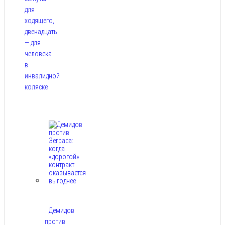
для
ходящего,
двенадцать
— для
человека
в
инвалидной
коляске
Авг 9,
2026
Демидов
против