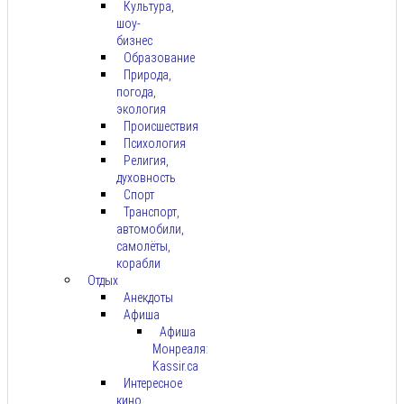
Культура,
шоу-
бизнес
Образование
Природа,
погода,
экология
Происшествия
Психология
Религия,
духовность
Спорт
Транспорт,
автомобили,
самолёты,
корабли
Отдых
Анекдоты
Афиша
Афиша
Монреаля:
Kassir.ca
Интересное
кино