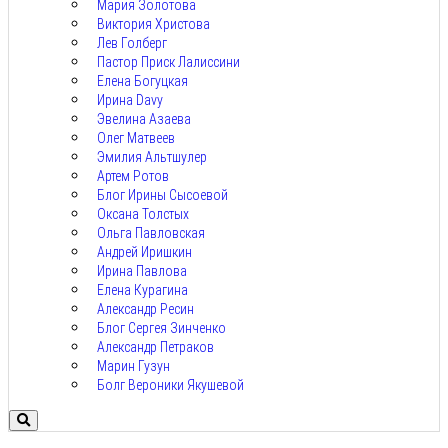
Мария Золотова
Виктория Христова
Лев Голберг
Пастор Приск Лалиссини
Елена Богуцкая
Ирина Davy
Эвелина Азаева
Олег Матвеев
Эмилия Альтшулер
Артем Ротов
Блог Ирины Сысоевой
Оксана Толстых
Ольга Павловская
Андрей Иришкин
Ирина Павлова
Елена Курагина
Александр Ресин
Блог Сергея Зинченко
Александр Петраков
Марин Гузун
Болг Вероники Якушевой