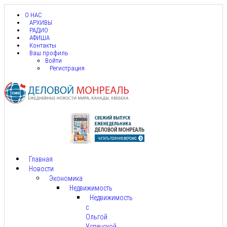
О НАС
АРХИВЫ
РАДИО
АФИША
Контакты
Ваш профиль
Войти
Регистрация
Главная
Новости
Экономика
Недвижимость
Недвижимость
с
Ольгой
Успенской