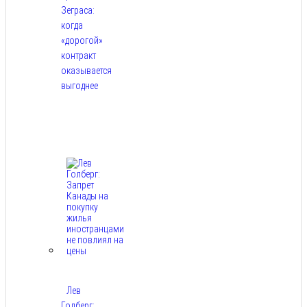
Зеграса:
когда
«дорогой»
контракт
оказывается
выгоднее
Авг
9,
2026
Лев
Голберг: