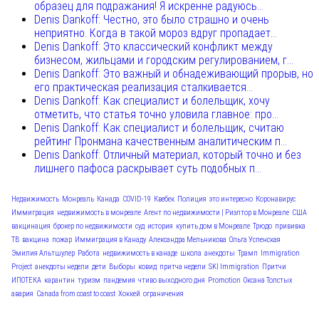
образец для подражания! Я искренне радуюсь...
Denis Dankoff: Честно, это было страшно и очень
неприятно. Когда в такой мороз вдруг пропадает...
Denis Dankoff: Это классический конфликт между
бизнесом, жильцами и городским регулированием, г...
Denis Dankoff: Это важный и обнадеживающий прорыв, но
его практическая реализация сталкивается...
Denis Dankoff: Как специалист и болельщик, хочу
отметить, что статья точно уловила главное: про...
Denis Dankoff: Как специалист и болельщик, считаю
рейтинг Пронмана качественным аналитическим п...
Denis Dankoff: Отличный материал, который точно и без
лишнего пафоса раскрывает суть подобных п...
Недвижимость
Монреаль
Канада
COVID-19
Квебек
Полиция
это интересно
Коронавирус
Иммиграция
недвижимость в монреале
Агент по недвижимости | Риэлтор в Монреале
США
вакцинация
брокер по недвижимости
суд
история
купить дом в Монреале
Трюдо
прививка
ТВ
вакцина
пожар
Иммиграция в Канаду
Александра Мельникова
Ольга Успенская
Эмилия Альтшулер
Работа
недвижимость в канаде
школа
анекдоты
Трамп
Immigration
Project
анекдоты недели
дети
Выборы
ковид
притча недели
SKI Immigration
Притчи
ИПОТЕКА
карантин
туризм
пандемия
чтиво выходного дня
Promotion
Оксана Толстых
авария
Canada from coast to coast
Хоккей
ограничения