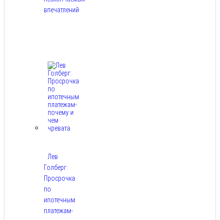
впечатлений
Авг
8,
2026
Лев
Голберг:
Просрочка
по
ипотечным
платежам-