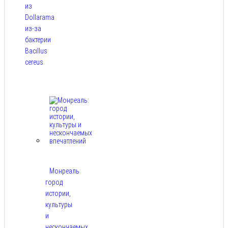
из
Dollarama
из-за
бактерии
Bacillus
cereus
Авг 8,
2026
Монреаль:
город
истории,
культуры
и
нескончаемых