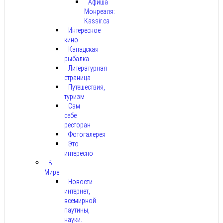
Афиша
Монреаля:
Kassir.ca
Интересное
кино
Канадская
рыбалка
Литературная
страница
Путешествия,
туризм
Сам
себе
ресторан
Фотогалерея
Это
интересно
В
Мире
Новости
интернет,
всемирной
паутины,
науки.