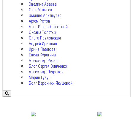
Эвелина Азаева
Олег Матвеев
Эмилия Альтшулер
Артем Ротов
Блог Ирины Сысоевой
Оксана Толстых
Ольга Павловская
Андрей Иришкин
Ирина Павлова
Елена Курагина
Александр Ресин
Блог Сергея Зинченко
Александр Петраков
Марин Гузун
Болг Вероники Якушевой