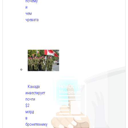
почему
и
чем
чревата
Авг
8,
2026
Канада
инвестирует
почти
$2
млрд
в
бронетехнику