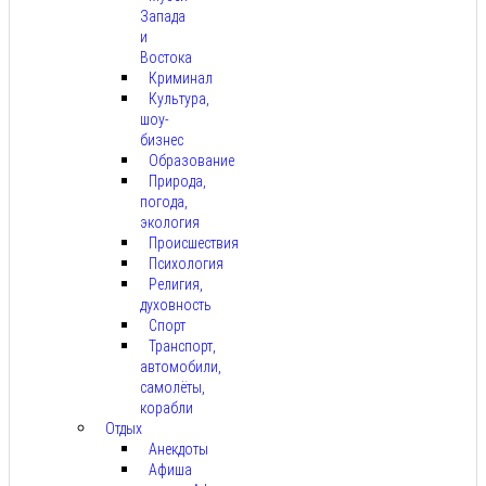
Запада
и
Востока
Криминал
Культура,
шоу-
бизнес
Образование
Природа,
погода,
экология
Происшествия
Психология
Религия,
духовность
Спорт
Транспорт,
автомобили,
самолёты,
корабли
Отдых
Анекдоты
Афиша