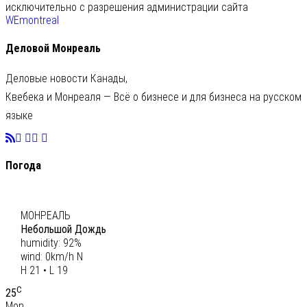
исключительно с разрешения администрации сайта
WEmontreal
Деловой Монреаль
Деловые новости Канады,
Квебека и Монреаля — Всё о бизнесе и для бизнеса на русском
языке
Погода
C
20
МОНРЕАЛЬ
Небольшой Дождь
humidity: 92%
wind: 0km/h N
H 21 • L 19
C
25
Mon