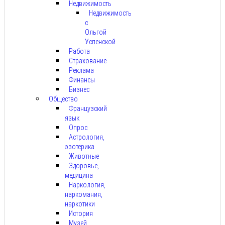
Недвижимость
Недвижимость
с
Ольгой
Успенской
Работа
Страхование
Реклама
Финансы
Бизнес
Общество
Французский
язык
Опрос
Астрология,
эзотерика
Животные
Здоровье,
медицина
Наркология,
наркомания,
наркотики
История
Музей