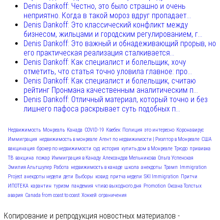
Denis Dankoff: Честно, это было страшно и очень
неприятно. Когда в такой мороз вдруг пропадает...
Denis Dankoff: Это классический конфликт между
бизнесом, жильцами и городским регулированием, г...
Denis Dankoff: Это важный и обнадеживающий прорыв, но
его практическая реализация сталкивается...
Denis Dankoff: Как специалист и болельщик, хочу
отметить, что статья точно уловила главное: про...
Denis Dankoff: Как специалист и болельщик, считаю
рейтинг Пронмана качественным аналитическим п...
Denis Dankoff: Отличный материал, который точно и без
лишнего пафоса раскрывает суть подобных п...
Недвижимость
Монреаль
Канада
COVID-19
Квебек
Полиция
это интересно
Коронавирус
Иммиграция
недвижимость в монреале
Агент по недвижимости | Риэлтор в Монреале
США
вакцинация
брокер по недвижимости
суд
история
купить дом в Монреале
Трюдо
прививка
ТВ
вакцина
пожар
Иммиграция в Канаду
Александра Мельникова
Ольга Успенская
Эмилия Альтшулер
Работа
недвижимость в канаде
школа
анекдоты
Трамп
Immigration
Project
анекдоты недели
дети
Выборы
ковид
притча недели
SKI Immigration
Притчи
ИПОТЕКА
карантин
туризм
пандемия
чтиво выходного дня
Promotion
Оксана Толстых
авария
Canada from coast to coast
Хоккей
ограничения
Копирование и репродукция новостных материалов -