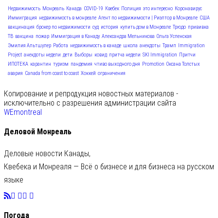
Недвижимость
Монреаль
Канада
COVID-19
Квебек
Полиция
это интересно
Коронавирус
Иммиграция
недвижимость в монреале
Агент по недвижимости | Риэлтор в Монреале
США
вакцинация
брокер по недвижимости
суд
история
купить дом в Монреале
Трюдо
прививка
ТВ
вакцина
пожар
Иммиграция в Канаду
Александра Мельникова
Ольга Успенская
Эмилия Альтшулер
Работа
недвижимость в канаде
школа
анекдоты
Трамп
Immigration
Project
анекдоты недели
дети
Выборы
ковид
притча недели
SKI Immigration
Притчи
ИПОТЕКА
карантин
туризм
пандемия
чтиво выходного дня
Promotion
Оксана Толстых
авария
Canada from coast to coast
Хоккей
ограничения
Копирование и репродукция новостных материалов -
исключительно с разрешения администрации сайта
WEmontreal
Деловой Монреаль
Деловые новости Канады,
Квебека и Монреаля — Всё о бизнесе и для бизнеса на русском
языке
Погода