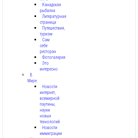
Канадская
рыбалка
Литературная
страница
Путешествия,
туризм
Сам
себе
ресторан
Фотогалерея
Это
интересно
В
Мире
Новости
интернет,
всемирной
паутины,
науки.
новых
технологий
Новости
иммиграции