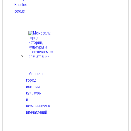
Bacillus
cereus
Авг 8,
2026
Монреаль:
город
истории,
культуры
и
нескончаемых
впечатлений
Авг