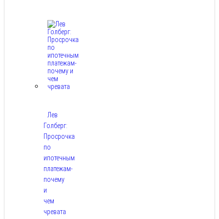
8,
2026
Лев
Голберг:
Просрочка
по
ипотечным
платежам-
почему
и
чем
чревата