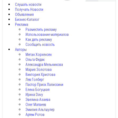
Слушать новости
Получать Новости
Объявления
Бизнес-Каталог
Реклама
Разместить рекламу
Использование материалов
Как дать рекламу
Сообщить новость
Авторы
Меган Хорхенсен
Ольга Федак
Александра Мельникова
Мария Золотова
Виктория Христова
Лев Голберг
Пастор Приск Лалиссини
Елена Богуцкая
Ирина Davy
Эвелина Азаева
Олег Матвеев
Эмилия Альтшулер
Артем Ротов