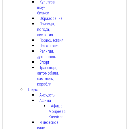
Культура,
шоу-
бизнес
Образование
Природа,
погода,
экология
Происшествия
Психология
Религия,
духовность
Спорт
Транспорт,
автомобили,
самолёты,
корабли
Отдых
Анекдоты
Афиша
Афиша
Монреаля:
Kassir.ca
Интересное
кино