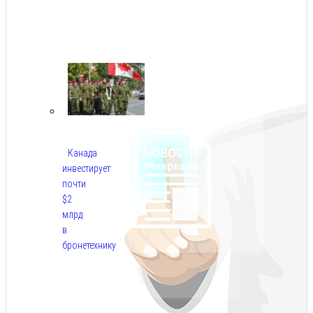
Авг
8,
2026
Канада
инвестирует
почти
$2
млрд
в
бронетехнику
Авг
8,
2026