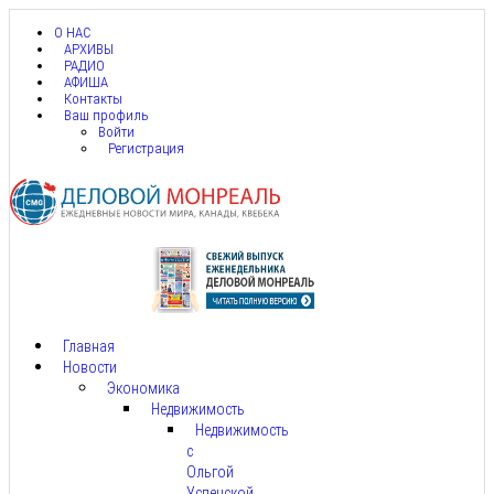
О НАС
АРХИВЫ
РАДИО
АФИША
Контакты
Ваш профиль
Войти
Регистрация
Главная
Новости
Экономика
Недвижимость
Недвижимость
с
Ольгой
Успенской