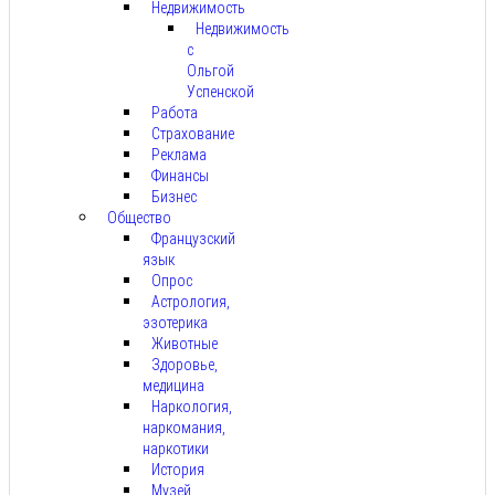
Недвижимость
Недвижимость
с
Ольгой
Успенской
Работа
Страхование
Реклама
Финансы
Бизнес
Общество
Французский
язык
Опрос
Астрология,
эзотерика
Животные
Здоровье,
медицина
Наркология,
наркомания,
наркотики
История
Музей