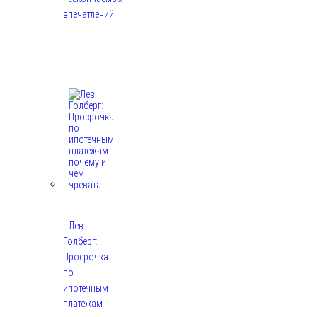
впечатлений
Авг
8,
2026
Лев
Голберг:
Просрочка
по
ипотечным
платежам-