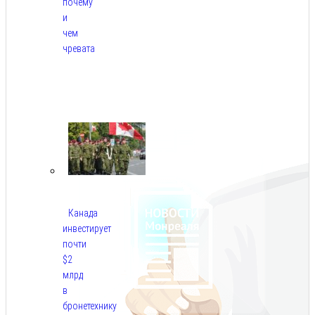
почему
и
чем
чревата
Авг
8,
2026
Канада
инвестирует
почти
$2
млрд
в
бронетехнику