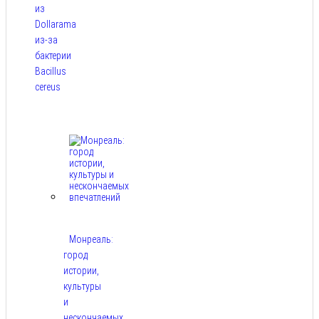
из
Dollarama
из-за
бактерии
Bacillus
cereus
Авг 8,
2026
Монреаль:
город
истории,
культуры
и
нескончаемых