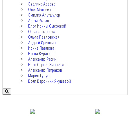
Эвелина Азаева
Олег Матвеев
Эмилия Альтшулер
Артем Ротов
Блог Ирины Сысоевой
Оксана Толстых
Ольга Павловская
Андрей Иришкин
Ирина Павлова
Елена Курагина
Александр Ресин
Блог Сергея Зинченко
Александр Петраков
Марин Гузун
Болг Вероники Якушевой