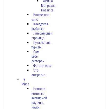
Афиша
Монреаля:
Kassir.ca
Интересное
кино
Канадская
рыбалка
Литературная
страница
Путешествия,
туризм
Сам
себе
ресторан
Фотогалерея
Это
интересно
В
Мире
Новости
интернет,
всемирной
паутины,
науки.