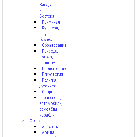
Запада
и
Востока
Криминал
Культура,
шоу-
бизнес
Образование
Природа,
погода,
экология
Происшествия
Психология
Религия,
духовность
Спорт
Транспорт,
автомобили,
самолёты,
корабли
Отдых
Анекдоты
Афиша