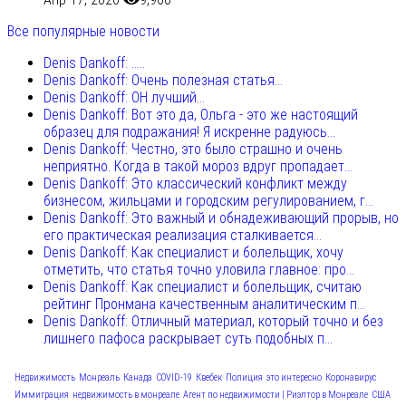
Все популярные новости
Denis Dankoff: .....
Denis Dankoff: Очень полезная статья...
Denis Dankoff: ОН лучший...
Denis Dankoff: Вот это да, Ольга - это же настоящий
образец для подражания! Я искренне радуюсь...
Denis Dankoff: Честно, это было страшно и очень
неприятно. Когда в такой мороз вдруг пропадает...
Denis Dankoff: Это классический конфликт между
бизнесом, жильцами и городским регулированием, г...
Denis Dankoff: Это важный и обнадеживающий прорыв, но
его практическая реализация сталкивается...
Denis Dankoff: Как специалист и болельщик, хочу
отметить, что статья точно уловила главное: про...
Denis Dankoff: Как специалист и болельщик, считаю
рейтинг Пронмана качественным аналитическим п...
Denis Dankoff: Отличный материал, который точно и без
лишнего пафоса раскрывает суть подобных п...
Недвижимость
Монреаль
Канада
COVID-19
Квебек
Полиция
это интересно
Коронавирус
Иммиграция
недвижимость в монреале
Агент по недвижимости | Риэлтор в Монреале
США