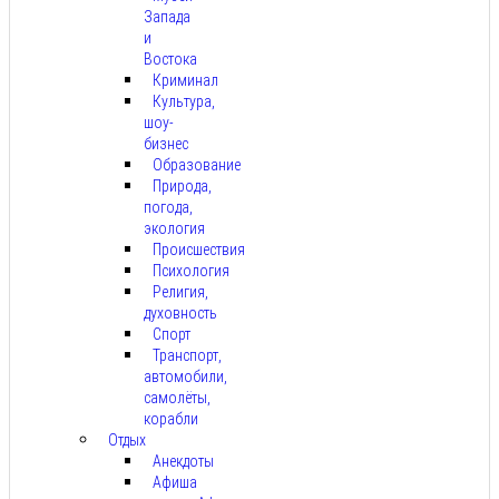
Запада
и
Востока
Криминал
Культура,
шоу-
бизнес
Образование
Природа,
погода,
экология
Происшествия
Психология
Религия,
духовность
Спорт
Транспорт,
автомобили,
самолёты,
корабли
Отдых
Анекдоты
Афиша