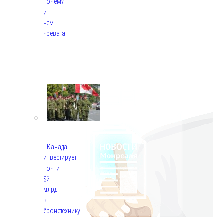
почему
и
чем
чревата
Авг
8,
2026
Канада
инвестирует
почти
$2
млрд
в
бронетехнику