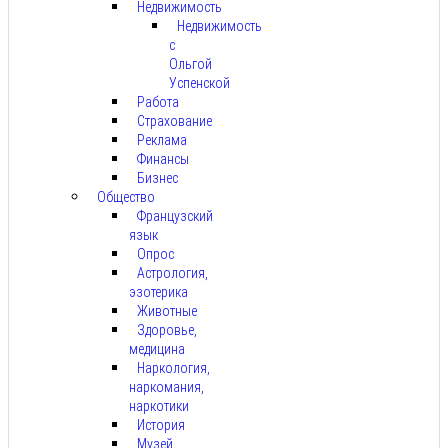
Недвижимость
Недвижимость
с
Ольгой
Успенской
Работа
Страхование
Реклама
Финансы
Бизнес
Общество
Французский
язык
Опрос
Астрология,
эзотерика
Животные
Здоровье,
медицина
Наркология,
наркомания,
наркотики
История
Музей