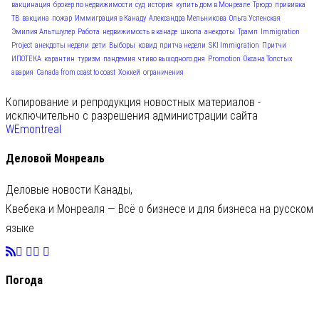
вакцинация
брокер по недвижимости
суд
история
купить дом в Монреале
Трюдо
прививка
ТВ
вакцина
пожар
Иммиграция в Канаду
Александра Мельникова
Ольга Успенская
Эмилия Альтшулер
Работа
недвижимость в канаде
школа
анекдоты
Трамп
Immigration
Project
анекдоты недели
дети
Выборы
ковид
притча недели
SKI Immigration
Притчи
ИПОТЕКА
карантин
туризм
пандемия
чтиво выходного дня
Promotion
Оксана Толстых
авария
Canada from coast to coast
Хоккей
ограничения
Копирование и репродукция новостных материалов -
исключительно с разрешения администрации сайта
WEmontreal
Деловой Монреаль
Деловые новости Канады,
Квебека и Монреаля — Всё о бизнесе и для бизнеса на русском
языке
Погода
C
20