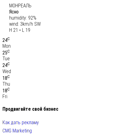
МОНРЕАЛЬ
Ясно
humidity: 92%
wind: 3km/h SW
H 21 • L 19
C
24
Mon
C
25
Tue
C
24
Wed
C
18
Thu
C
18
Fri
Продвигайте свой бизнес
Как дать рекламу
CMG Marketing