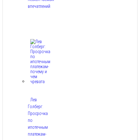
впечатлений
Авг
8,
2026
Лев
Голберг:
Просрочка
по
ипотечным
платежам-