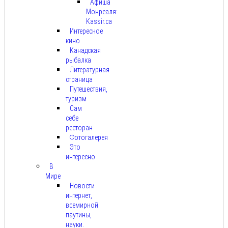
Афиша
Монреаля:
Kassir.ca
Интересное
кино
Канадская
рыбалка
Литературная
страница
Путешествия,
туризм
Сам
себе
ресторан
Фотогалерея
Это
интересно
В
Мире
Новости
интернет,
всемирной
паутины,
науки.