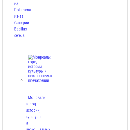
из
Dollarama
из-за
бактерии
Bacillus
cereus
Авг 8,
2026
Монреаль:
город
истории,
культуры
и
нескончаемых