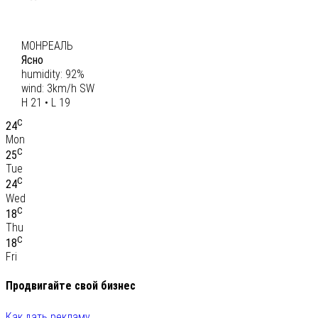
C
20
МОНРЕАЛЬ
Ясно
humidity: 92%
wind: 3km/h SW
H 21 • L 19
C
24
Mon
C
25
Tue
C
24
Wed
C
18
Thu
C
18
Fri
Продвигайте свой бизнес
Как дать рекламу