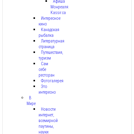
Афиша
Монреаля:
Kassir.ca
Интересное
кино
Канадская
рыбалка
Литературная
страница
Путешествия,
туризм
Сам
себе
ресторан
Фотогалерея
Это
интересно
В
Мире
Новости
интернет,
всемирной
паутины,
науки.