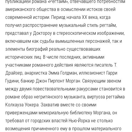
публикацией романа «Регтайм», отвечавшего потребностям
американского общества в осмыслении истоков своей
современной истории. Период начала XX века, когда
получил распространение музыкальный стиль регтайм,
представал у Доктороу в стереоскопическом изображении,
включавшем как судьбы вымышленных персонажей, так и
элементы биографий реально существовавших
исторических лиц. В числе последних, активными
участниками романного действия являются писатель Т.
Драйзер, анархистка Эмма Голдман, иллюзионист Гарри
Гудини, банкир Джон Пирпонт Морган. Связующим звеном
между двумя повествовательными ракурсами становится в
романе образ негритянского музыканта, виртуоза регтайма
Колхауза Уокера. Захватив вместе со своими
приверженцами мемориальную библиотеку Моргана, он
требовал от городских властей Нью-Йорка не столько
возмещения причиненного ему в прошлом материального