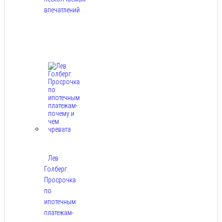
впечатлений
Авг
8,
2026
Лев
Голберг:
Просрочка
по
ипотечным
платежам-