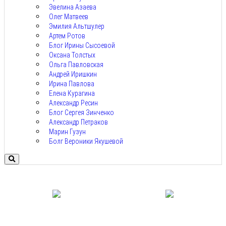
Эвелина Азаева
Олег Матвеев
Эмилия Альтшулер
Артем Ротов
Блог Ирины Сысоевой
Оксана Толстых
Ольга Павловская
Андрей Иришкин
Ирина Павлова
Елена Курагина
Александр Ресин
Блог Сергея Зинченко
Александр Петраков
Марин Гузун
Болг Вероники Якушевой