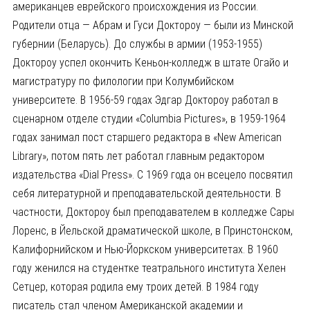
американцев еврейского происхождения из России.
Родители отца — Абрам и Гуси Доктороу — были из Минской
губернии (Беларусь). До службы в армии (1953-1955)
Доктороу успел окончить Кеньон-колледж в штате Огайо и
магистратуру по филологии при Колумбийском
университете. В 1956-59 годах Эдгар Доктороу работал в
сценарном отделе студии «Columbia Pictures», в 1959-1964
годах занимал пост старшего редактора в «New American
Library», потом пять лет работал главным редактором
издательства «Dial Press». С 1969 года он всецело посвятил
себя литературной и преподавательской деятельности. В
частности, Доктороу был преподавателем в колледже Сары
Лоренс, в Йельской драматической школе, в Принстонском,
Калифорнийском и Нью-Йоркском университетах. В 1960
году женился на студентке театрального института Хелен
Сетцер, которая родила ему троих детей. В 1984 году
писатель стал членом Американской академии и