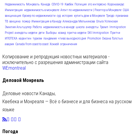
Недвижимость
Монреаль
Канада
COVID-19
Квебек
Полиция
это интересно
Коронавирус
Иммиграция
недвижимость в монреале
Агент по недвижимости | Риэлтор в Монреале
США
вакцинация
брокер по недвижимости
суд
история
купить дом в Монреале
Трюдо
прививка
ТВ
вакцина
пожар
Иммиграция в Канаду
Александра Мельникова
Ольга Успенская
Эмилия Альтшулер
Работа
недвижимость в канаде
школа
анекдоты
Трамп
Immigration
Project
анекдоты недели
дети
Выборы
ковид
притча недели
SKI Immigration
Притчи
ИПОТЕКА
карантин
туризм
пандемия
чтиво выходного дня
Promotion
Оксана Толстых
авария
Canada from coast to coast
Хоккей
ограничения
Копирование и репродукция новостных материалов -
исключительно с разрешения администрации сайта
WEmontreal
Деловой Монреаль
Деловые новости Канады,
Квебека и Монреаля — Всё о бизнесе и для бизнеса на русском
языке
Погода