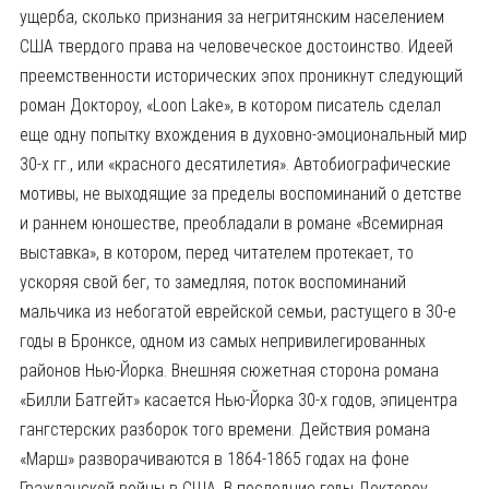
ущерба, сколько признания за негритянским населением
США твердого права на человеческое достоинство. Идеей
преемственности исторических эпох проникнут следующий
роман Доктороу, «Loon Lake», в котором писатель сделал
еще одну попытку вхождения в духовно-эмоциональный мир
30-х гг., или «красного десятилетия». Автобиографические
мотивы, не выходящие за пределы воспоминаний о детстве
и раннем юношестве, преобладали в романе «Всемирная
выставка», в котором, перед читателем протекает, то
ускоряя свой бег, то замедляя, поток воспоминаний
мальчика из небогатой еврейской семьи, растущего в 30-е
годы в Бронксе, одном из самых непривилегированных
районов Нью-Йорка. Внешняя сюжетная сторона романа
«Билли Батгейт» касается Нью-Йорка 30-х годов, эпицентра
гангстерских разборок того времени. Действия романа
«Марш» разворачиваются в 1864-1865 годах на фоне
Гражданской войны в США. В последние годы Доктороу