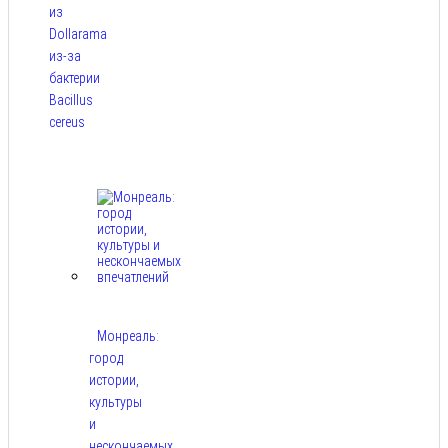
из
Dollarama
из-за
бактерии
Bacillus
cereus
Авг 8,
2026
Монреаль:
город
истории,
культуры
и
нескончаемых