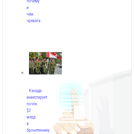
почему
и
чем
чревата
Авг
8,
2026
Канада
инвестирует
почти
$2
млрд
в
бронетехнику