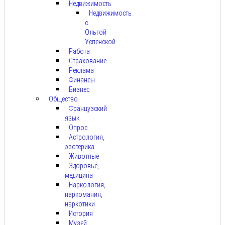
Недвижимость
Недвижимость
с
Ольгой
Успенской
Работа
Страхование
Реклама
Финансы
Бизнес
Общество
Французский
язык
Опрос
Астрология,
эзотерика
Животные
Здоровье,
медицина
Наркология,
наркомания,
наркотики
История
Музей