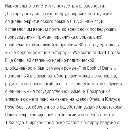
Национального института искусств и словесности.
Доктороу вступил в литературу, опираясь на традиции
социально-критического романа США 30-40-х гг., и
оставался им верным почти во всех своих последующих
произведениях. Прямая перекличка с социальной
проблематикой «великой депрессии» 30-х гг. содержалась
уже в первом романе Доктороу — «Welcome to Hard Times».
Еще большей степенью идейно-политической
злободневности был отмечен роман «The Book of Daniel»,
написанный в форме автобиографии молодого человека,
родители которого погибли на электрическом стуле, будучи
обвиненными в государственной измене. Прозрачные
аллюзии сюжета явно намекали на «дело» Этель и Юлиуса
Розенбергов, обвиненных в содействии выдаче Советскому
Союзу секретов ядерной технологии и казненных летом
1953 года. Широкое признание талант Доктороу получил с