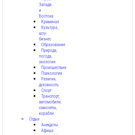
Запада
и
Востока
Криминал
Культура,
шоу-
бизнес
Образование
Природа,
погода,
экология
Происшествия
Психология
Религия,
духовность
Спорт
Транспорт,
автомобили,
самолёты,
корабли
Отдых
Анекдоты
Афиша