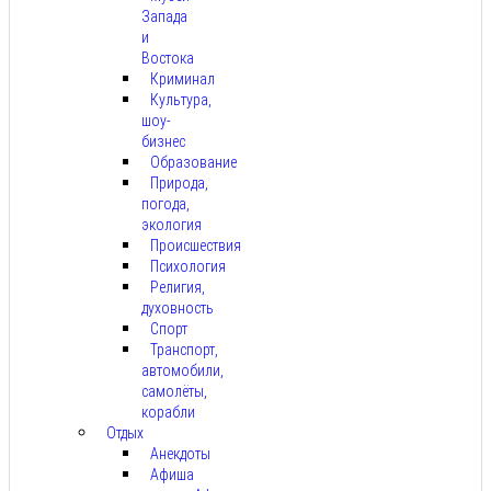
Запада
и
Востока
Криминал
Культура,
шоу-
бизнес
Образование
Природа,
погода,
экология
Происшествия
Психология
Религия,
духовность
Спорт
Транспорт,
автомобили,
самолёты,
корабли
Отдых
Анекдоты
Афиша