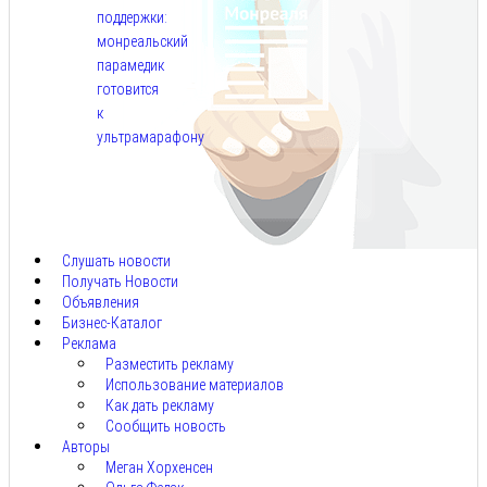
поддержки:
монреальский
парамедик
готовится
к
ультрамарафону
Авг
6,
2026
Слушать новости
Получать Новости
Объявления
Бизнес-Каталог
Реклама
Разместить рекламу
Использование материалов
Как дать рекламу
Сообщить новость
Авторы
Меган Хорхенсен