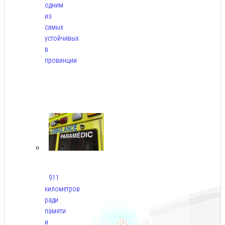
одним
из
самых
устойчивых
в
провинции
Авг
6,
2026
911
километров
ради
памяти
и