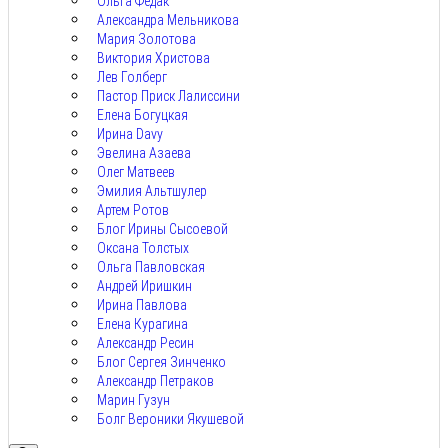
Ольга Федак
Александра Мельникова
Мария Золотова
Виктория Христова
Лев Голберг
Пастор Приск Лалиссини
Елена Богуцкая
Ирина Davy
Эвелина Азаева
Олег Матвеев
Эмилия Альтшулер
Артем Ротов
Блог Ирины Сысоевой
Оксана Толстых
Ольга Павловская
Андрей Иришкин
Ирина Павлова
Елена Курагина
Александр Ресин
Блог Сергея Зинченко
Александр Петраков
Марин Гузун
Болг Вероники Якушевой