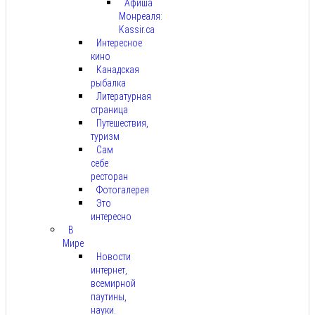
Афиша
Монреаля:
Kassir.ca
Интересное
кино
Канадская
рыбалка
Литературная
страница
Путешествия,
туризм
Сам
себе
ресторан
Фотогалерея
Это
интересно
В
Мире
Новости
интернет,
всемирной
паутины,
науки.