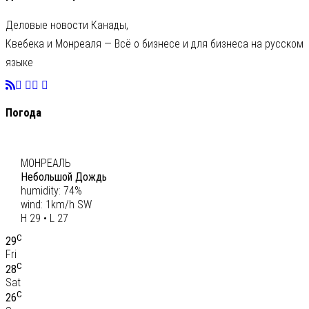
Деловые новости Канады,
Квебека и Монреаля — Всё о бизнесе и для бизнеса на русском
языке
Погода
C
28
МОНРЕАЛЬ
Небольшой Дождь
humidity: 74%
wind: 1km/h SW
H 29 • L 27
C
29
Fri
C
28
Sat
C
26