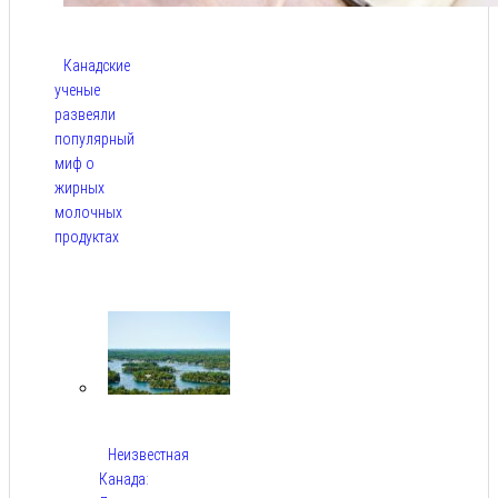
Канадские
ученые
развеяли
популярный
миф о
жирных
молочных
продуктах
Авг 6,
2026
Неизвестная
Канада: