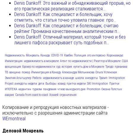
Denis Dankoff: Это важный и обнадеживающий прорыв, но
его практическая реализация сталкивается...
Denis Dankoff: Как специалист и болельщик, хочу
отметить, что статья точно уловила главное: про...
Denis Dankoff: Как специалист и болельщик, считаю
рейтинг Пронмана качественным аналитическим п...
Denis Dankoff: Отличный материал, который точно и без
лишнего пафоса раскрывает суть подобных п...
Недвижимость
Монреаль
Канада
COVID-19
Квебек
Полиция
это интересно
Коронавирус
Иммиграция
недвижимость в монреале
Агент по недвижимости | Риэлтор в Монреале
США
вакцинация
брокер по недвижимости
суд
история
купить дом в Монреале
Трюдо
прививка
ТВ
вакцина
пожар
Иммиграция в Канаду
Александра Мельникова
Ольга Успенская
Эмилия Альтшулер
Работа
недвижимость в канаде
школа
анекдоты
Трамп
Immigration
Project
анекдоты недели
дети
Выборы
ковид
притча недели
SKI Immigration
Притчи
ИПОТЕКА
карантин
туризм
пандемия
чтиво выходного дня
Promotion
Оксана Толстых
авария
Canada from coast to coast
Хоккей
ограничения
Копирование и репродукция новостных материалов -
исключительно с разрешения администрации сайта
WEmontreal
Деловой Монреаль