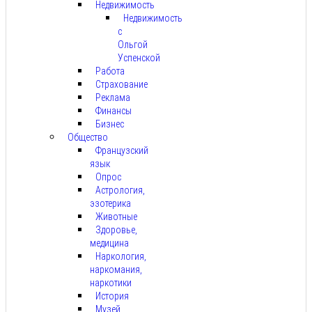
Недвижимость
Недвижимость
с
Ольгой
Успенской
Работа
Страхование
Реклама
Финансы
Бизнес
Общество
Французский
язык
Опрос
Астрология,
эзотерика
Животные
Здоровье,
медицина
Наркология,
наркомания,
наркотики
История
Музей