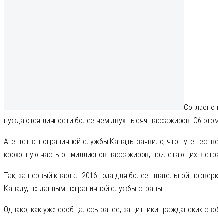
пассажиров. Об этом сообщает федеральная пограничная служб
Агентство пограничной службы Канады заявило, что путешестве
крохотную часть от миллионов пассажиров, прилетающих в стра
Так, за первый квартал 2016 года для более тщательной провер
Канаду, по данным пограничной службы страны.
Однако, как уже сообщалось ранее, защитники гражданских св
частной жизни людей.
Пограничная служба Канады отказалась от публичного обсужден
сценарии на основании «общего набора показателей», т.е. исх
«могут представлять более высокую степень риска» и угрожать
Источник: torontovka.com
Поделиться
Дети со вшами теперь могут ходить в школу
500 новых знаков «Стоп» появятся в Монреале