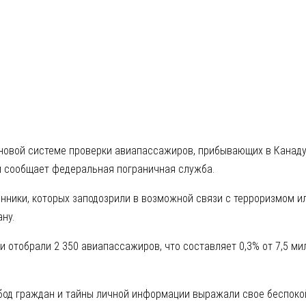
а.
нники, которых заподозрили в возможной связи с терроризмом и
ну.
ки отобрали 2 350 авиапассажиров, что составляет 0,3% от 7,5 
обод граждан и тайны личной информации выражали свое беспоко
ия проекта этой системы. Отвечая на вопросы, представитель а
одя из анализа умственных способностей, соблюдения законов и 
 национальной безопасности, перевозить контрабанду (например,