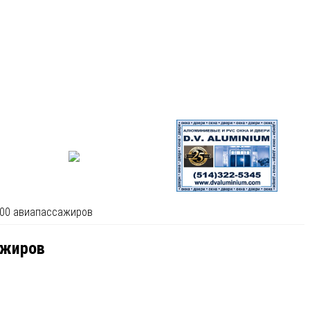
300 авиапассажиров
ажиров
щательном изучении нуждаются личности более чем двух тысяч