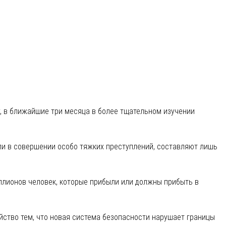
ли в совершении особо тяжких преступлений, составляют лишь
миллионов человек, которые прибыли или должны прибыть в
йство тем, что новая система безопасности нарушает границы
гентства сообщил, что программа безопасности просчитывает
другой информации, помогающей выявить пассажиров, которые
 наркотики) или мигрировать незаконным образом.