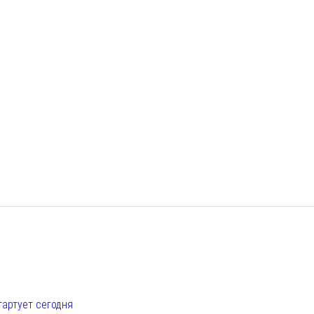
е
тартует сегодня