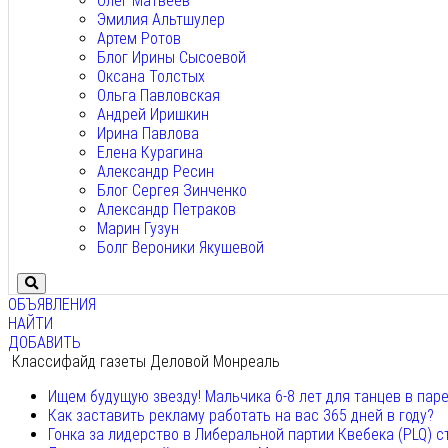
Олег Матвеев
Эмилия Альтшулер
Артем Ротов
Блог Ирины Сысоевой
Оксана Толстых
Ольга Павловская
Андрей Иришкин
Ирина Павлова
Елена Курагина
Александр Ресин
Блог Сергея Зинченко
Александр Петраков
Марин Гузун
Болг Вероники Якушевой
ОБЪЯВЛЕНИЯ
НАЙТИ
ДОБАВИТЬ
Классифайд газеты Деловой Монреаль
Ищем будущую звезду! Мальчика 6-8 лет для танцев в пар
Как заставить рекламу работать на вас 365 дней в году?
Гонка за лидерство в Либеральной партии Квебека (PLQ) с