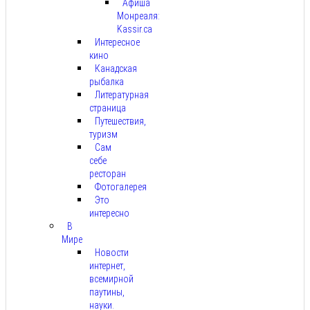
Афиша
Монреаля:
Kassir.ca
Интересное
кино
Канадская
рыбалка
Литературная
страница
Путешествия,
туризм
Сам
себе
ресторан
Фотогалерея
Это
интересно
В
Мире
Новости
интернет,
всемирной
паутины,
науки.