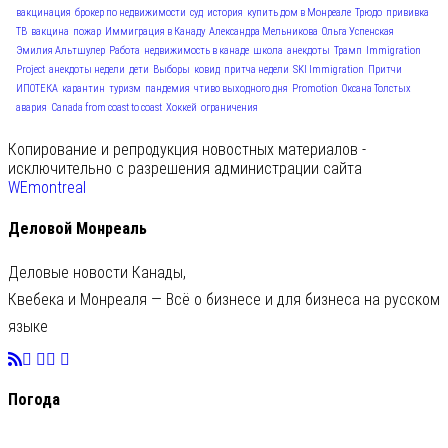
вакцинация
брокер по недвижимости
суд
история
купить дом в Монреале
Трюдо
прививка
ТВ
вакцина
пожар
Иммиграция в Канаду
Александра Мельникова
Ольга Успенская
Эмилия Альтшулер
Работа
недвижимость в канаде
школа
анекдоты
Трамп
Immigration
Project
анекдоты недели
дети
Выборы
ковид
притча недели
SKI Immigration
Притчи
ИПОТЕКА
карантин
туризм
пандемия
чтиво выходного дня
Promotion
Оксана Толстых
авария
Canada from coast to coast
Хоккей
ограничения
Копирование и репродукция новостных материалов -
исключительно с разрешения администрации сайта
WEmontreal
Деловой Монреаль
Деловые новости Канады,
Квебека и Монреаля — Всё о бизнесе и для бизнеса на русском
языке
Погода
C
26