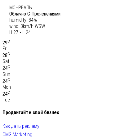
МОНРЕАЛЬ
Облачно С Прояснениями
humidity: 84%
wind: 3km/h WSW
H 27 • L 24
C
29
Fri
C
28
Sat
C
24
Sun
C
24
Mon
C
24
Tue
Продвигайте свой бизнес
Как дать рекламу
CMG Marketing