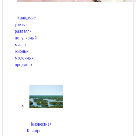
Канадские
ученые
развеяли
популярный
миф о
жирных
молочных
продуктах
Авг 6,
2026
Неизвестная
Канада: