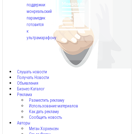
поддержки:
монреальский
парамедик
готовится
к
ультрамарафону
Авг
6,
2026
Слушать новости
Получать Новости
Объявления
Бизнес-Каталог
Реклама
Разместить рекламу
Использование материалов
Как дать рекламу
Сообщить новость
Авторы
Меган Хорхенсен