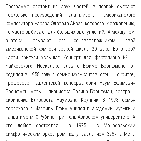
Программа состоит из двух частей: в первой сыграют
несколько произведений талантливого американского
композитора Чарлза Эдварда Айвза, которого, к сожалению,
не часто выбирают для больших выступлений. А между тем,
знатоки называют его основоположником новой
американской композиторской школы 20 века. Во второй
части зрители услышат Концерт для фортепиано № 1
Чайковского. Несколько слов о Ефиме Бронфмане: он
родился в 1958 году в семье музыкантов: отец — скрипач,
профессор Ташкентской консерватории Наум Ефимович
Бронфман, мать — пианистка Полина Бронфман, сестра —
скрипачка Елизавета Наумовна Крупник. В 1973 семья
переехала в Израиль. Ефим учился в Академии музыки и
танца имени С.Рубина при Тель-Авивском университете. А
его дебют состоялся в 1975 с Монреальским
симфоническим оркестром под управлением Зубина Меты