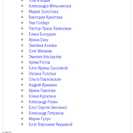
Ольга Федак
Александра Мельникова
Мария Золотова
Виктория Христова
Лев Голберг
Пастор Приск Лалиссини
Елена Богуцкая
Ирина Davy
Эвелина Азаева
Олег Матвеев
Эмилия Альтшулер
Артем Ротов
Блог Ирины Сысоевой
Оксана Толстых
Ольга Павловская
Андрей Иришкин
Ирина Павлова
Елена Курагина
Александр Ресин
Блог Сергея Зинченко
Александр Петраков
Марин Гузун
Болг Вероники Якушевой