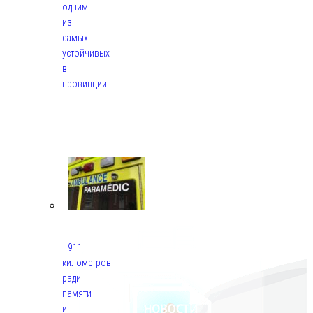
одним
из
самых
устойчивых
в
провинции
Авг
6,
2026
911
километров
ради
памяти
и