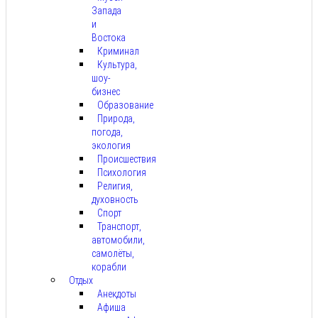
Запада
и
Востока
Криминал
Культура,
шоу-
бизнес
Образование
Природа,
погода,
экология
Происшествия
Психология
Религия,
духовность
Спорт
Транспорт,
автомобили,
самолёты,
корабли
Отдых
Анекдоты
Афиша