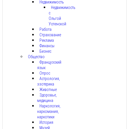
Недвижимость
Недвижимость
с
Ольгой
Успенской
Работа
Страхование
Реклама
Финансы
Бизнес
Общество
Французский
язык
Опрос
Астрология,
эзотерика
Животные
Здоровье,
медицина
Наркология,
наркомания,
наркотики
История
Музей