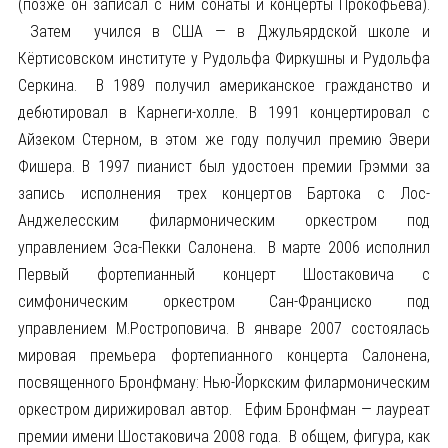
(позже он записал с ним сонаты и концерты Прокофьева).
Затем учился в США — в Джульярдской школе и
Кёртисовском институте у Рудольфа Фиркушны и Рудольфа
Серкина. В 1989 получил американское гражданство и
дебютировал в Карнеги-холле. В 1991 концертировал с
Айзеком Стерном, в этом же году получил премию Эвери
Фишера. В 1997 пианист был удостоен премии Грэмми за
запись исполнения трех концертов Бартока с Лос-
Анджелесским филармоническим оркестром под
управлением Эса-Пекки Салонена. В марте 2006 исполнил
Первый фортепианный концерт Шостаковича с
симфоническим оркестром Сан-Франциско под
управлением М.Ростроповича. В январе 2007 состоялась
мировая премьера фортепианного концерта Салонена,
посвященного Бронфману: Нью-Йоркским филармоническим
оркестром дирижировал автор. Ефим Бронфман — лауреат
премии имени Шостаковича 2008 года. В общем, фигура, как