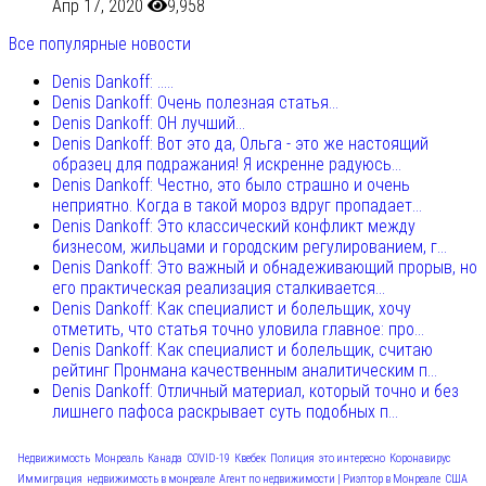
Апр 17, 2020
9,958
Все популярные новости
Denis Dankoff: .....
Denis Dankoff: Очень полезная статья...
Denis Dankoff: ОН лучший...
Denis Dankoff: Вот это да, Ольга - это же настоящий
образец для подражания! Я искренне радуюсь...
Denis Dankoff: Честно, это было страшно и очень
неприятно. Когда в такой мороз вдруг пропадает...
Denis Dankoff: Это классический конфликт между
бизнесом, жильцами и городским регулированием, г...
Denis Dankoff: Это важный и обнадеживающий прорыв, но
его практическая реализация сталкивается...
Denis Dankoff: Как специалист и болельщик, хочу
отметить, что статья точно уловила главное: про...
Denis Dankoff: Как специалист и болельщик, считаю
рейтинг Пронмана качественным аналитическим п...
Denis Dankoff: Отличный материал, который точно и без
лишнего пафоса раскрывает суть подобных п...
Недвижимость
Монреаль
Канада
COVID-19
Квебек
Полиция
это интересно
Коронавирус
Иммиграция
недвижимость в монреале
Агент по недвижимости | Риэлтор в Монреале
США