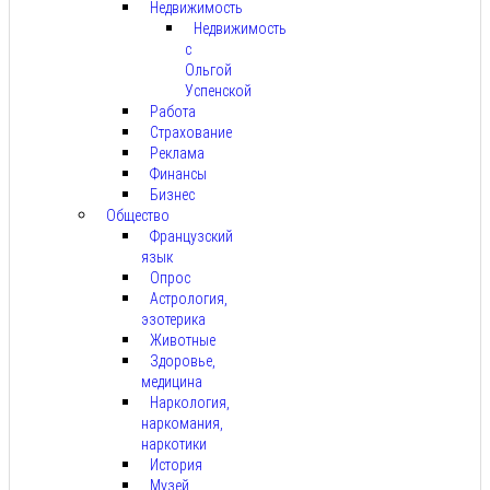
Недвижимость
Недвижимость
с
Ольгой
Успенской
Работа
Страхование
Реклама
Финансы
Бизнес
Общество
Французский
язык
Опрос
Астрология,
эзотерика
Животные
Здоровье,
медицина
Наркология,
наркомания,
наркотики
История
Музей