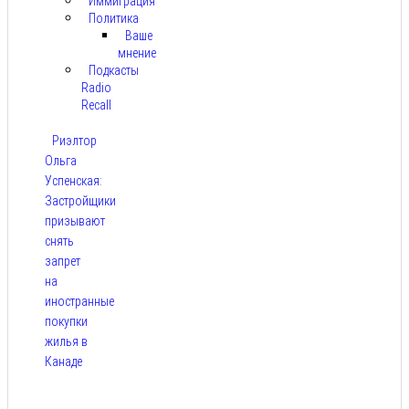
Иммиграция
Политика
Ваше
мнение
Подкасты
Radio
Recall
Риэлтор
Ольга
Успенская:
Застройщики
призывают
снять
запрет
на
иностранные
покупки
жилья в
Канаде
Авг 7,