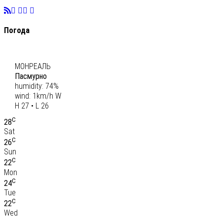
Погода
C
27
МОНРЕАЛЬ
Пасмурно
humidity: 74%
wind: 1km/h W
H 27 • L 26
C
28
Sat
C
26
Sun
C
22
Mon
C
24
Tue
C
22
Wed