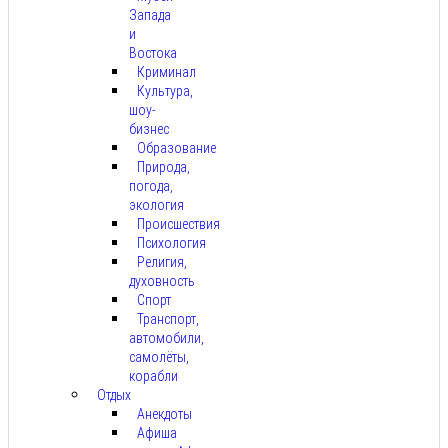
Запада
и
Востока
Криминал
Культура,
шоу-
бизнес
Образование
Природа,
погода,
экология
Происшествия
Психология
Религия,
духовность
Спорт
Транспорт,
автомобили,
самолёты,
корабли
Отдых
Анекдоты
Афиша