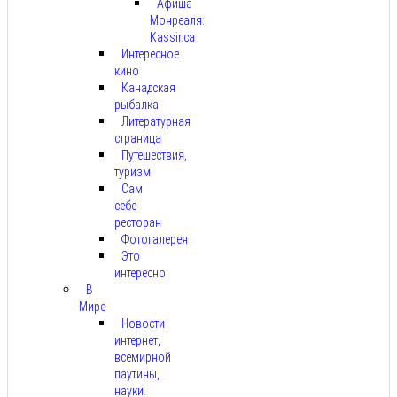
Афиша
Монреаля:
Kassir.ca
Интересное
кино
Канадская
рыбалка
Литературная
страница
Путешествия,
туризм
Сам
себе
ресторан
Фотогалерея
Это
интересно
В
Мире
Новости
интернет,
всемирной
паутины,
науки.