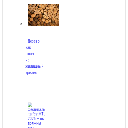
2026
Дерево
как
ответ
на
жилищный
кризис
Авг
7,
2026