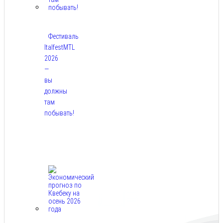
Фестиваль
ItalfestMTL
2026
—
вы
должны
там
побывать!
Авг
7,
2026