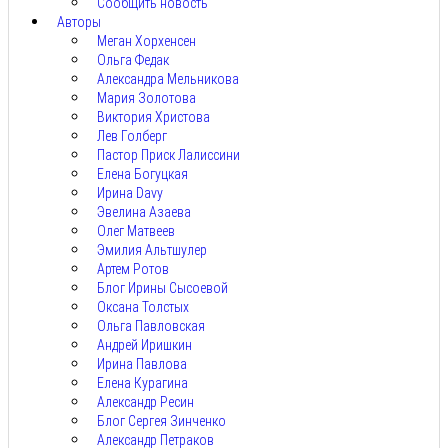
Сообщить новость
Авторы
Меган Хорхенсен
Ольга Федак
Александра Мельникова
Мария Золотова
Виктория Христова
Лев Голберг
Пастор Приск Лалиссини
Елена Богуцкая
Ирина Davy
Эвелина Азаева
Олег Матвеев
Эмилия Альтшулер
Артем Ротов
Блог Ирины Сысоевой
Оксана Толстых
Ольга Павловская
Андрей Иришкин
Ирина Павлова
Елена Курагина
Александр Ресин
Блог Сергея Зинченко
Александр Петраков