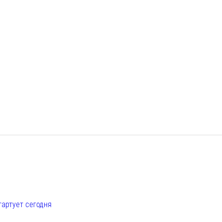
е
тартует сегодня