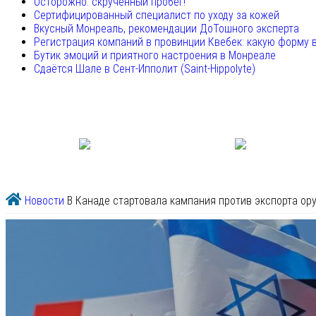
Осторожно: скрученный пробег!
Сертифицированный специалист по уходу за кожей
Вкусный Монреаль, рекомендации ДоТошного эксперта
Регистрация компаний в провинции Квебек: какую форму 
Бутик эмоций и приятного настроения в Монреале
Сдаётся Шале в Сент-Ипполит (Saint-Hippolyte)
Новости
В Канаде стартовала кампания против экспорта ор