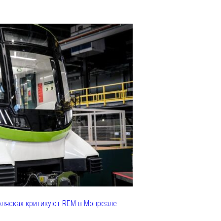
олясках критикуют REM в Монреале