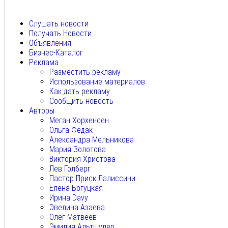
Авг 5, 2026
Слушать новости
Получать Новости
Объявления
Бизнес-Каталог
Реклама
Разместить рекламу
Использование материалов
Как дать рекламу
Сообщить новость
Авторы
Меган Хорхенсен
Ольга Федак
Александра Мельникова
Мария Золотова
Виктория Христова
Лев Голберг
Пастор Приск Лалиссини
Елена Богуцкая
Ирина Davy
Эвелина Азаева
Олег Матвеев
Эмилия Альтшулер