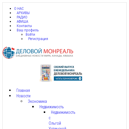
О НАС
АРХИВЫ
РАДИО
АФИША
Контакты
Ваш профиль
Войти
Регистрация
Главная
Новости
Экономика
Недвижимость
Недвижимость
с
Ольгой
Успенской