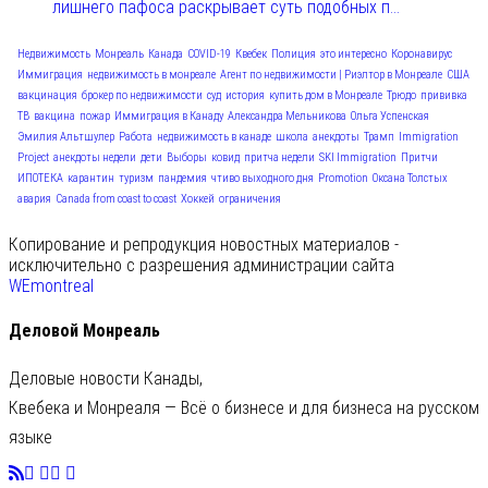
лишнего пафоса раскрывает суть подобных п...
Недвижимость
Монреаль
Канада
COVID-19
Квебек
Полиция
это интересно
Коронавирус
Иммиграция
недвижимость в монреале
Агент по недвижимости | Риэлтор в Монреале
США
вакцинация
брокер по недвижимости
суд
история
купить дом в Монреале
Трюдо
прививка
ТВ
вакцина
пожар
Иммиграция в Канаду
Александра Мельникова
Ольга Успенская
Эмилия Альтшулер
Работа
недвижимость в канаде
школа
анекдоты
Трамп
Immigration
Project
анекдоты недели
дети
Выборы
ковид
притча недели
SKI Immigration
Притчи
ИПОТЕКА
карантин
туризм
пандемия
чтиво выходного дня
Promotion
Оксана Толстых
авария
Canada from coast to coast
Хоккей
ограничения
Копирование и репродукция новостных материалов -
исключительно с разрешения администрации сайта
WEmontreal
Деловой Монреаль
Деловые новости Канады,
Квебека и Монреаля — Всё о бизнесе и для бизнеса на русском
языке