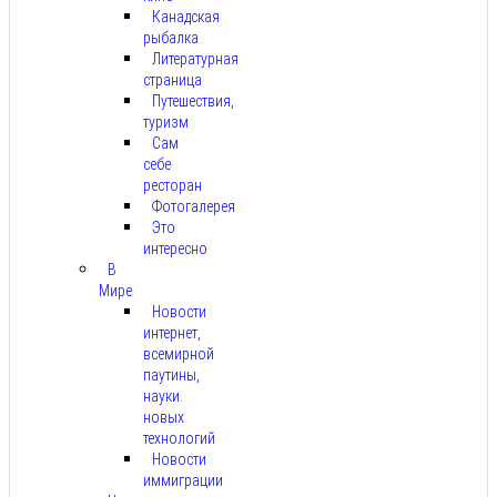
Канадская
рыбалка
Литературная
страница
Путешествия,
туризм
Сам
себе
ресторан
Фотогалерея
Это
интересно
В
Мире
Новости
интернет,
всемирной
паутины,
науки.
новых
технологий
Новости
иммиграции