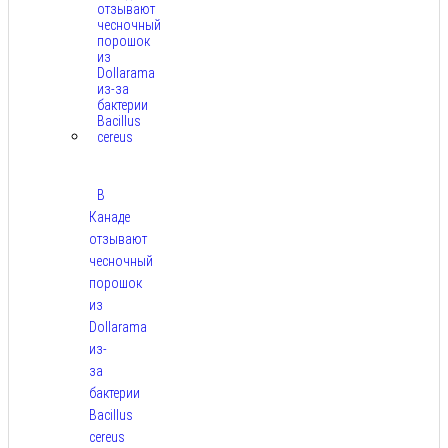
В
Канаде
отзывают
чесночный
порошок
из
Dollarama
из-
за
бактерии
Bacillus
cereus