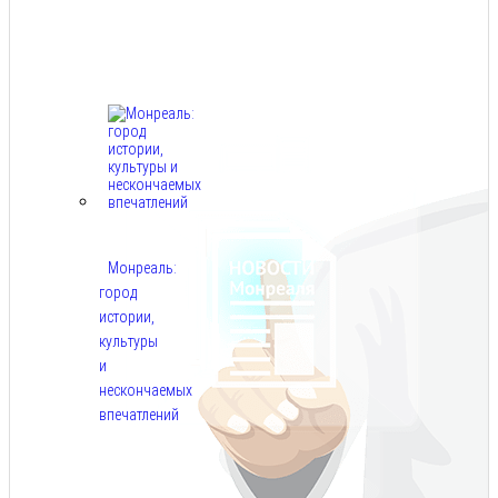
Авг
8,
2026
Монреаль:
город
истории,
культуры
и
нескончаемых
впечатлений
Авг