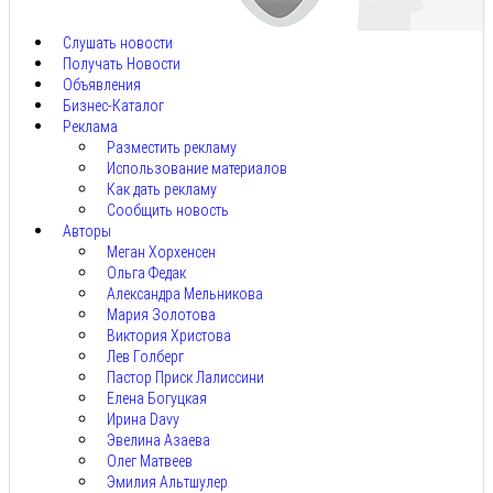
8,
2026
Слушать новости
Получать Новости
Объявления
Бизнес-Каталог
Реклама
Разместить рекламу
Использование материалов
Как дать рекламу
Сообщить новость
Авторы
Меган Хорхенсен
Ольга Федак
Александра Мельникова
Мария Золотова
Виктория Христова
Лев Голберг
Пастор Приск Лалиссини
Елена Богуцкая
Ирина Davy
Эвелина Азаева
Олег Матвеев
Эмилия Альтшулер