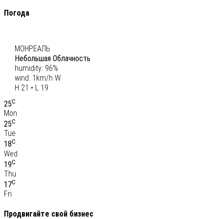
Погода
C
20
МОНРЕАЛЬ
Небольшая Облачность
humidity: 96%
wind: 1km/h W
H 21 • L 19
C
25
Mon
C
25
Tue
C
18
Wed
C
19
Thu
C
17
Fri
Продвигайте свой бизнес