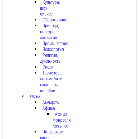
Культура,
шоу-
бизнес
Образование
Природа,
погода,
экология
Происшествия
Психология
Религия,
духовность
Спорт
Транспорт,
автомобили,
самолёты,
корабли
Отдых
Анекдоты
Афиша
Афиша
Монреаля:
Kassir.ca
Интересное
кино