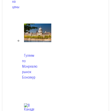
на
цены
Авг 9,
2026
Гуляем
по
Монреалю:
рынок
Бонсекур
Авг
9,
2026