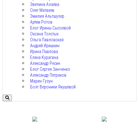
Эвелина Азаева
Олег Матвеев
Эмилия Альтшулер
Артем Ротов
Блог Ирины Сысоевой
Оксана Толстых
Ольга Павловская
Андрей Иришкин
Ирина Павлова
Елена Курагина
Александр Ресин
Блог Сергея Зинченко
Александр Петраков
Марин Гузун
Болг Вероники Якушевой