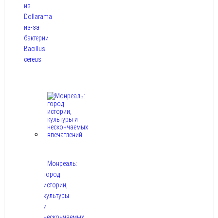
из
Dollarama
из-за
бактерии
Bacillus
cereus
Авг 8,
2026
Монреаль:
город
истории,
культуры
и
нескончаемых