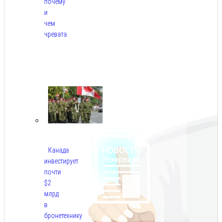
почему
и
чем
чревата
Авг
8,
2026
Канада
инвестирует
почти
$2
млрд
в
бронетехнику