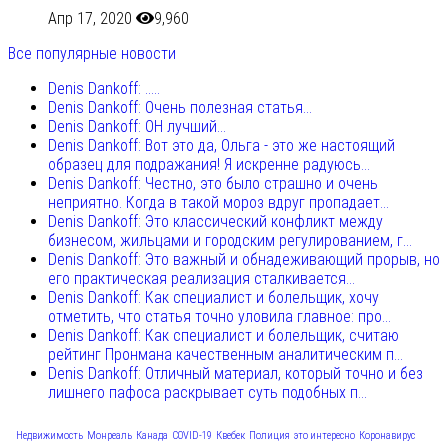
Апр 17, 2020
9,960
Все популярные новости
Denis Dankoff: .....
Denis Dankoff: Очень полезная статья...
Denis Dankoff: ОН лучший...
Denis Dankoff: Вот это да, Ольга - это же настоящий
образец для подражания! Я искренне радуюсь...
Denis Dankoff: Честно, это было страшно и очень
неприятно. Когда в такой мороз вдруг пропадает...
Denis Dankoff: Это классический конфликт между
бизнесом, жильцами и городским регулированием, г...
Denis Dankoff: Это важный и обнадеживающий прорыв, но
его практическая реализация сталкивается...
Denis Dankoff: Как специалист и болельщик, хочу
отметить, что статья точно уловила главное: про...
Denis Dankoff: Как специалист и болельщик, считаю
рейтинг Пронмана качественным аналитическим п...
Denis Dankoff: Отличный материал, который точно и без
лишнего пафоса раскрывает суть подобных п...
Недвижимость
Монреаль
Канада
COVID-19
Квебек
Полиция
это интересно
Коронавирус