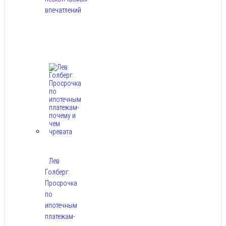
впечатлений
Авг
8,
2026
Лев
Голберг:
Просрочка
по
ипотечным
платежам-