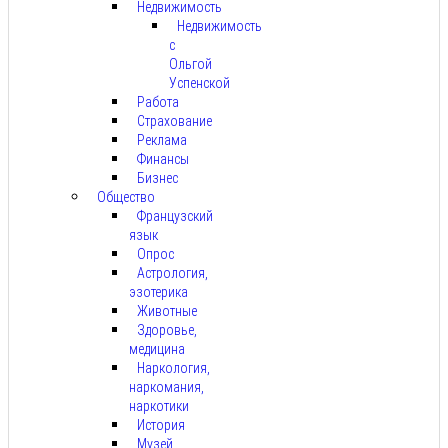
Недвижимость
Недвижимость
с
Ольгой
Успенской
Работа
Страхование
Реклама
Финансы
Бизнес
Общество
Французский
язык
Опрос
Астрология,
эзотерика
Животные
Здоровье,
медицина
Наркология,
наркомания,
наркотики
История
Музей