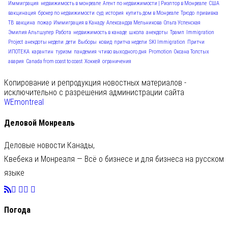
Иммиграция
недвижимость в монреале
Агент по недвижимости | Риэлтор в Монреале
США
вакцинация
брокер по недвижимости
суд
история
купить дом в Монреале
Трюдо
прививка
ТВ
вакцина
пожар
Иммиграция в Канаду
Александра Мельникова
Ольга Успенская
Эмилия Альтшулер
Работа
недвижимость в канаде
школа
анекдоты
Трамп
Immigration
Project
анекдоты недели
дети
Выборы
ковид
притча недели
SKI Immigration
Притчи
ИПОТЕКА
карантин
туризм
пандемия
чтиво выходного дня
Promotion
Оксана Толстых
авария
Canada from coast to coast
Хоккей
ограничения
Копирование и репродукция новостных материалов -
исключительно с разрешения администрации сайта
WEmontreal
Деловой Монреаль
Деловые новости Канады,
Квебека и Монреаля — Всё о бизнесе и для бизнеса на русском
языке
Погода