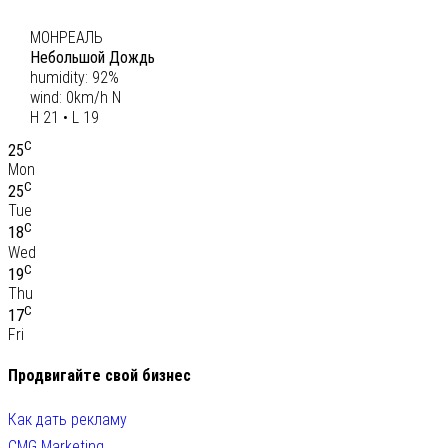
C
20
МОНРЕАЛЬ
Небольшой Дождь
humidity: 92%
wind: 0km/h N
H 21 • L 19
C
25
Mon
C
25
Tue
C
18
Wed
C
19
Thu
C
17
Fri
Продвигайте свой бизнес
Как дать рекламу
CMG Marketing