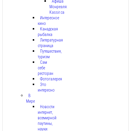
Афиша
Монреаля:
Kassir.ca
Интересное
кино
Канадская
рыбалка
Литературная
страница
Путешествия,
туризм
Сам
себе
ресторан
Фотогалерея
Это
интересно
В
Мире
Новости
интернет,
всемирной
паутины,
науки.