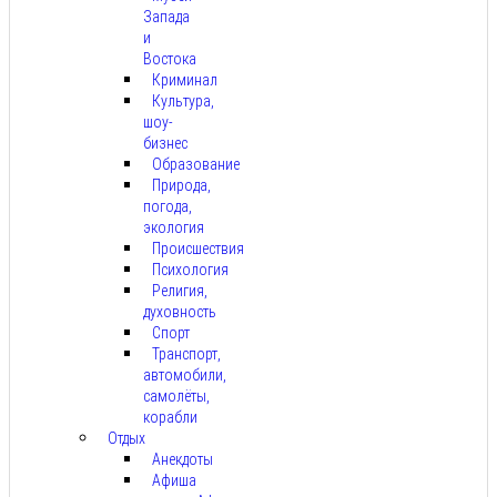
Запада
и
Востока
Криминал
Культура,
шоу-
бизнес
Образование
Природа,
погода,
экология
Происшествия
Психология
Религия,
духовность
Спорт
Транспорт,
автомобили,
самолёты,
корабли
Отдых
Анекдоты
Афиша