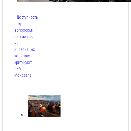
Доступность
под
вопросом:
пассажиры
на
инвалидных
колясках
критикуют
REM в
Монреале
Авг 5,
2026