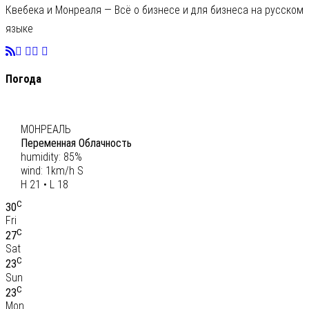
Квебека и Монреаля — Всё о бизнесе и для бизнеса на русском
языке
Погода
C
20
МОНРЕАЛЬ
Переменная Облачность
humidity: 85%
wind: 1km/h S
H 21 • L 18
C
30
Fri
C
27
Sat
C
23
Sun
C
23
Mon