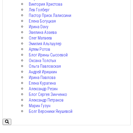
Виктория Христова
Лев Голберг
Пастор Приск Лалиссини
Елена Богуцкая
Ирина Davy
Эвелина Азаева
Олег Матвеев
Эмилия Альтшулер
Артем Ротов
Блог Ирины Сысоевой
Оксана Толстых
Ольга Павловская
Андрей Иришкин
Ирина Павлова
Елена Курагина
Александр Ресин
Блог Сергея Зинченко
Александр Петраков
Марин Гузун
Болг Вероники Якушевой