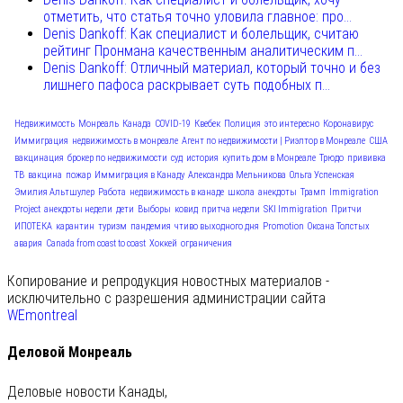
отметить, что статья точно уловила главное: про...
Denis Dankoff: Как специалист и болельщик, считаю
рейтинг Пронмана качественным аналитическим п...
Denis Dankoff: Отличный материал, который точно и без
лишнего пафоса раскрывает суть подобных п...
Недвижимость
Монреаль
Канада
COVID-19
Квебек
Полиция
это интересно
Коронавирус
Иммиграция
недвижимость в монреале
Агент по недвижимости | Риэлтор в Монреале
США
вакцинация
брокер по недвижимости
суд
история
купить дом в Монреале
Трюдо
прививка
ТВ
вакцина
пожар
Иммиграция в Канаду
Александра Мельникова
Ольга Успенская
Эмилия Альтшулер
Работа
недвижимость в канаде
школа
анекдоты
Трамп
Immigration
Project
анекдоты недели
дети
Выборы
ковид
притча недели
SKI Immigration
Притчи
ИПОТЕКА
карантин
туризм
пандемия
чтиво выходного дня
Promotion
Оксана Толстых
авария
Canada from coast to coast
Хоккей
ограничения
Копирование и репродукция новостных материалов -
исключительно с разрешения администрации сайта
WEmontreal
Деловой Монреаль
Деловые новости Канады,