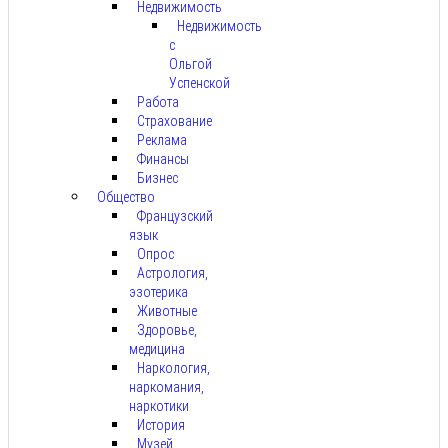
Недвижимость
Недвижимость
с
Ольгой
Успенской
Работа
Страхование
Реклама
Финансы
Бизнес
Общество
Французский
язык
Опрос
Астрология,
эзотерика
Животные
Здоровье,
медицина
Наркология,
наркомания,
наркотики
История
Музей