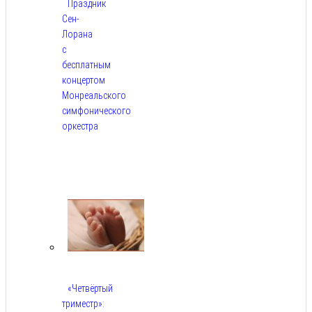
Праздник
Сен-
Лорана
с
бесплатным
концертом
Монреальского
симфонического
оркестра
Авг
5,
2026
«Четвёртый
триместр»: