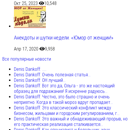
Окт 25, 2023
10,548
Анекдоты и шутки недели. «Юмор от женщин!»
Апр 17, 2020
9,958
Все популярные новости
Denis Dankoff: .....
Denis Dankoff: Очень полезная статья...
Denis Dankoff: ОН лучший...
Denis Dankoff: Вот это да, Ольга - это же настоящий
образец для подражания! Я искренне радуюсь...
Denis Dankoff: Честно, это было страшно и очень
неприятно. Когда в такой мороз вдруг пропадает...
Denis Dankoff: Это классический конфликт между
бизнесом, жильцами и городским регулированием, г...
Denis Dankoff: Это важный и обнадеживающий прорыв, но
его практическая реализация сталкивается...
Denis Dankoff: Как специалист и болельщик, хочу