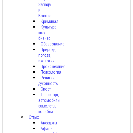
Запада
и
Востока
Криминал
Культура,
шоу-
бизнес
Образование
Природа,
погода,
экология
Происшествия
Психология
Религия,
духовность
Спорт
Транспорт,
автомобили,
самолёты,
корабли
Отдых
Анекдоты
Афиша