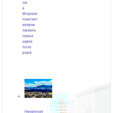
как
в
Монреале
помогают
матерям
пережить
первые
недели
после
родов
Авг
5,
2026
Неизвестная