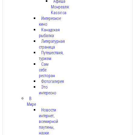
Афиша
Монреаля:
Kassir.ca
Интересное
кино
Канадская
рыбалка
Литературная
страница
Путешествия,
туризм
Сам
себе
ресторан
Фотогалерея
Это
интересно
В
Мире
Новости
интернет,
всемирной
паутины,
науки.