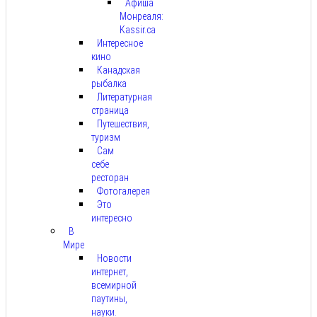
Афиша
Монреаля:
Kassir.ca
Интересное
кино
Канадская
рыбалка
Литературная
страница
Путешествия,
туризм
Сам
себе
ресторан
Фотогалерея
Это
интересно
В
Мире
Новости
интернет,
всемирной
паутины,
науки.