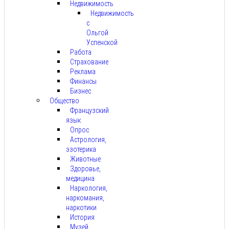
Недвижимость
Недвижимость
с
Ольгой
Успенской
Работа
Страхование
Реклама
Финансы
Бизнес
Общество
Французский
язык
Опрос
Астрология,
эзотерика
Животные
Здоровье,
медицина
Наркология,
наркомания,
наркотики
История
Музей