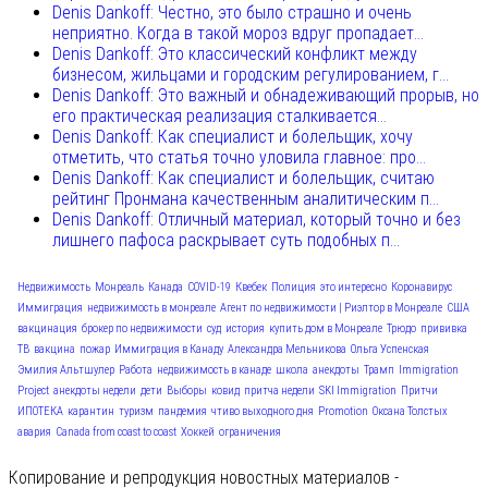
Denis Dankoff: Честно, это было страшно и очень
неприятно. Когда в такой мороз вдруг пропадает...
Denis Dankoff: Это классический конфликт между
бизнесом, жильцами и городским регулированием, г...
Denis Dankoff: Это важный и обнадеживающий прорыв, но
его практическая реализация сталкивается...
Denis Dankoff: Как специалист и болельщик, хочу
отметить, что статья точно уловила главное: про...
Denis Dankoff: Как специалист и болельщик, считаю
рейтинг Пронмана качественным аналитическим п...
Denis Dankoff: Отличный материал, который точно и без
лишнего пафоса раскрывает суть подобных п...
Недвижимость
Монреаль
Канада
COVID-19
Квебек
Полиция
это интересно
Коронавирус
Иммиграция
недвижимость в монреале
Агент по недвижимости | Риэлтор в Монреале
США
вакцинация
брокер по недвижимости
суд
история
купить дом в Монреале
Трюдо
прививка
ТВ
вакцина
пожар
Иммиграция в Канаду
Александра Мельникова
Ольга Успенская
Эмилия Альтшулер
Работа
недвижимость в канаде
школа
анекдоты
Трамп
Immigration
Project
анекдоты недели
дети
Выборы
ковид
притча недели
SKI Immigration
Притчи
ИПОТЕКА
карантин
туризм
пандемия
чтиво выходного дня
Promotion
Оксана Толстых
авария
Canada from coast to coast
Хоккей
ограничения
Копирование и репродукция новостных материалов -