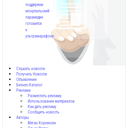
поддержки:
монреальский
парамедик
готовится
к
ультрамарафону
Авг
6,
2026
Слушать новости
Получать Новости
Объявления
Бизнес-Каталог
Реклама
Разместить рекламу
Использование материалов
Как дать рекламу
Сообщить новость
Авторы
Меган Хорхенсен