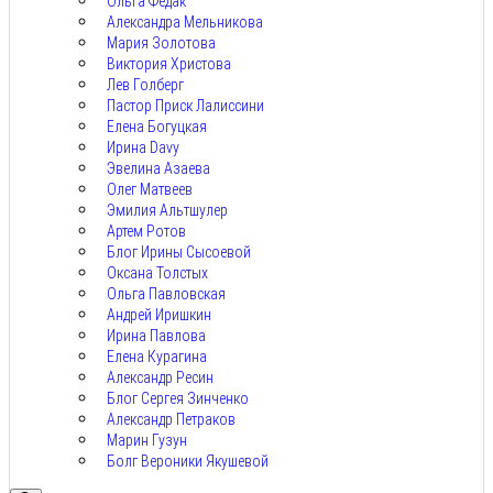
Ольга Федак
Александра Мельникова
Мария Золотова
Виктория Христова
Лев Голберг
Пастор Приск Лалиссини
Елена Богуцкая
Ирина Davy
Эвелина Азаева
Олег Матвеев
Эмилия Альтшулер
Артем Ротов
Блог Ирины Сысоевой
Оксана Толстых
Ольга Павловская
Андрей Иришкин
Ирина Павлова
Елена Курагина
Александр Ресин
Блог Сергея Зинченко
Александр Петраков
Марин Гузун
Болг Вероники Якушевой