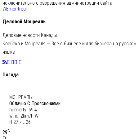
исключительно с разрешения администрации сайта
WEmontreal
Деловой Монреаль
Деловые новости Канады,
Квебека и Монреаля — Всё о бизнесе и для бизнеса на русском
языке
Погода
C
27
МОНРЕАЛЬ
Облачно С Прояснениями
humidity: 69%
wind: 2km/h W
H 27 • L 26
C
29
Fri