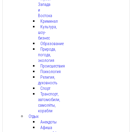
Запада
и
Востока
Криминал
Культура,
шоу-
бизнес
Образование
Природа,
погода,
экология
Происшествия
Психология
Религия,
духовность
Спорт
Транспорт,
автомобили,
самолёты,
корабли
Отдых
Анекдоты
Афиша