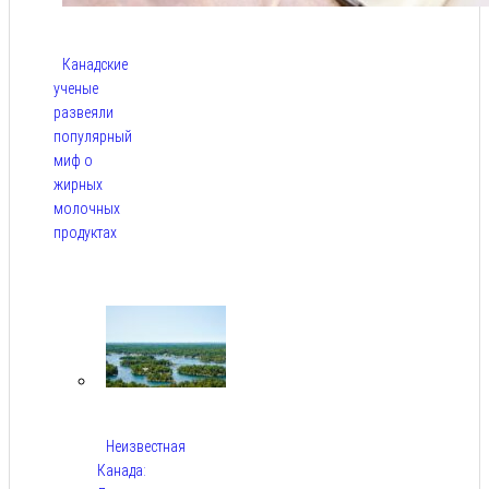
Канадские
ученые
развеяли
популярный
миф о
жирных
молочных
продуктах
Авг 6,
2026
Неизвестная
Канада: