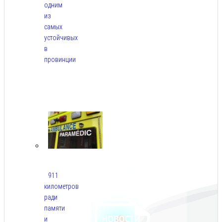
одним
из
самых
устойчивых
в
провинции
Авг
6,
2026
911
километров
ради
памяти
и