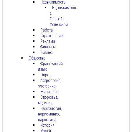
Недвижимость
Недвижимость
с
Ольгой
Успенской
Работа
Страхование
Реклама
Финансы
Бизнес
Общество
Французский
язык
Опрос
Астрология,
эзотерика
Животные
Здоровье,
медицина
Наркология,
наркомания,
наркотики
История
Музей