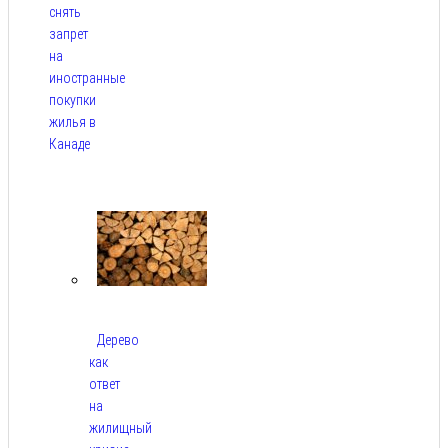
снять
запрет
на
иностранные
покупки
жилья в
Канаде
Авг 7,
2026
Дерево
как
ответ
на
жилищный