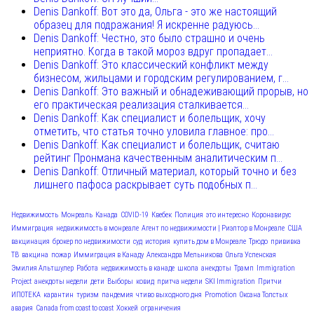
Denis Dankoff: Вот это да, Ольга - это же настоящий
образец для подражания! Я искренне радуюсь...
Denis Dankoff: Честно, это было страшно и очень
неприятно. Когда в такой мороз вдруг пропадает...
Denis Dankoff: Это классический конфликт между
бизнесом, жильцами и городским регулированием, г...
Denis Dankoff: Это важный и обнадеживающий прорыв, но
его практическая реализация сталкивается...
Denis Dankoff: Как специалист и болельщик, хочу
отметить, что статья точно уловила главное: про...
Denis Dankoff: Как специалист и болельщик, считаю
рейтинг Пронмана качественным аналитическим п...
Denis Dankoff: Отличный материал, который точно и без
лишнего пафоса раскрывает суть подобных п...
Недвижимость
Монреаль
Канада
COVID-19
Квебек
Полиция
это интересно
Коронавирус
Иммиграция
недвижимость в монреале
Агент по недвижимости | Риэлтор в Монреале
США
вакцинация
брокер по недвижимости
суд
история
купить дом в Монреале
Трюдо
прививка
ТВ
вакцина
пожар
Иммиграция в Канаду
Александра Мельникова
Ольга Успенская
Эмилия Альтшулер
Работа
недвижимость в канаде
школа
анекдоты
Трамп
Immigration
Project
анекдоты недели
дети
Выборы
ковид
притча недели
SKI Immigration
Притчи
ИПОТЕКА
карантин
туризм
пандемия
чтиво выходного дня
Promotion
Оксана Толстых
авария
Canada from coast to coast
Хоккей
ограничения