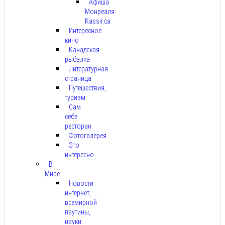
Афиша
Монреаля:
Kassir.ca
Интересное
кино
Канадская
рыбалка
Литературная
страница
Путешествия,
туризм
Сам
себе
ресторан
Фотогалерея
Это
интересно
В
Мире
Новости
интернет,
всемирной
паутины,
науки.