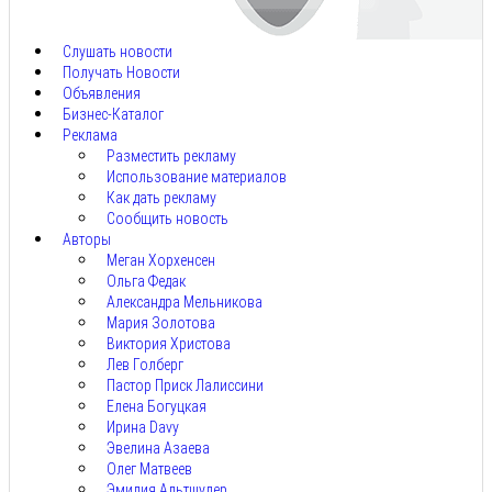
7,
2026
Слушать новости
Получать Новости
Объявления
Бизнес-Каталог
Реклама
Разместить рекламу
Использование материалов
Как дать рекламу
Сообщить новость
Авторы
Меган Хорхенсен
Ольга Федак
Александра Мельникова
Мария Золотова
Виктория Христова
Лев Голберг
Пастор Приск Лалиссини
Елена Богуцкая
Ирина Davy
Эвелина Азаева
Олег Матвеев
Эмилия Альтшулер