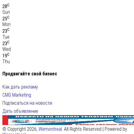
C
28
Sun
C
25
Mon
C
23
Tue
C
23
Wed
C
19
Thu
Продвигайте свой бизнес
Как дать рекламу
CMG Marketing
Подписаться на новости
Дать объявление
© Copyright 2026,
Wemontreal
. All Rights Reserved | Powered by