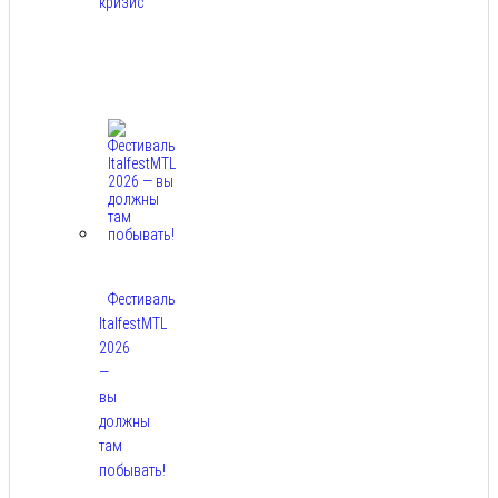
кризис
Авг
7,
2026
Фестиваль
ItalfestMTL
2026
—
вы
должны
там
побывать!