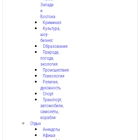
Запада
и
Востока
Криминал
Культура,
шоу-
бизнес
Образование
Природа,
погода,
экология
Происшествия
Психология
Религия,
духовность
Спорт
Транспорт,
автомобили,
самолёты,
корабли
Отдых
Анекдоты
Афиша