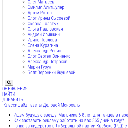
Олег Матвеев
Эмилия Альтшулер
Артем Ротов
Блог Ирины Сысоевой
Оксана Толстых
Ольга Павловская
Андрей Иришкин
Ирина Павлова
Елена Курагина
Александр Ресин
Блог Сергея Зинченко
Александр Петраков
Марин Гузун
Болг Вероники Якушевой
ОБЪЯВЛЕНИЯ
НАЙТИ
ДОБАВИТЬ
Классифайд газеты Деловой Монреаль
Ищем будущую звезду! Мальчика 6-8 лет для танцев в пар
Как заставить рекламу работать на вас 365 дней в году?
Гонка за лидерство в Либеральной партии Квебека (PLQ) с