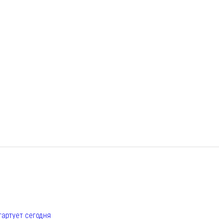
е
тартует сегодня