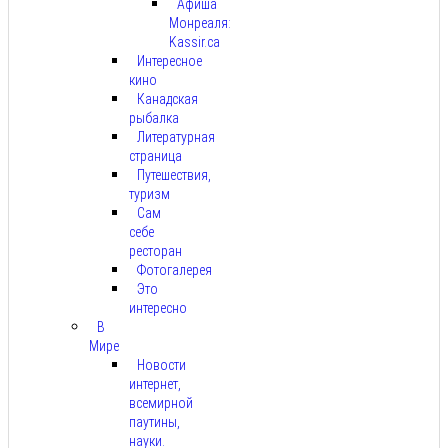
Афиша
Монреаля:
Kassir.ca
Интересное
кино
Канадская
рыбалка
Литературная
страница
Путешествия,
туризм
Сам
себе
ресторан
Фотогалерея
Это
интересно
В
Мире
Новости
интернет,
всемирной
паутины,
науки.