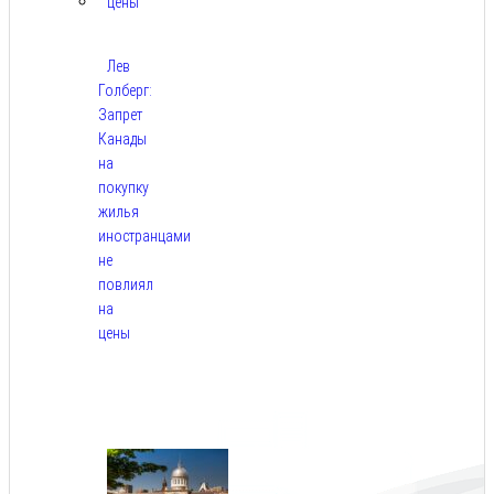
Лев
Голберг:
Запрет
Канады
на
покупку
жилья
иностранцами
не
повлиял
на
цены
Авг
9,
2026