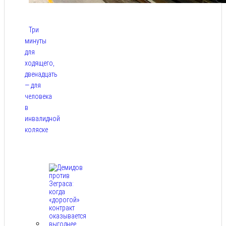
Три
минуты
для
ходящего,
двенадцать
— для
человека
в
инвалидной
коляске
Авг 9,
2026