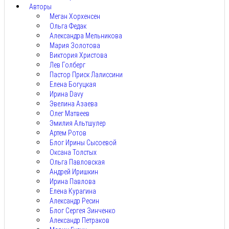
Авторы
Меган Хорхенсен
Ольга Федак
Александра Мельникова
Мария Золотова
Виктория Христова
Лев Голберг
Пастор Приск Лалиссини
Елена Богуцкая
Ирина Davy
Эвелина Азаева
Олег Матвеев
Эмилия Альтшулер
Артем Ротов
Блог Ирины Сысоевой
Оксана Толстых
Ольга Павловская
Андрей Иришкин
Ирина Павлова
Елена Курагина
Александр Ресин
Блог Сергея Зинченко
Александр Петраков