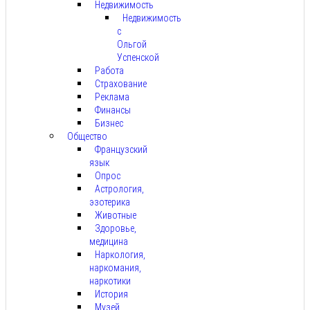
Недвижимость
Недвижимость
с
Ольгой
Успенской
Работа
Страхование
Реклама
Финансы
Бизнес
Общество
Французский
язык
Опрос
Астрология,
эзотерика
Животные
Здоровье,
медицина
Наркология,
наркомания,
наркотики
История
Музей