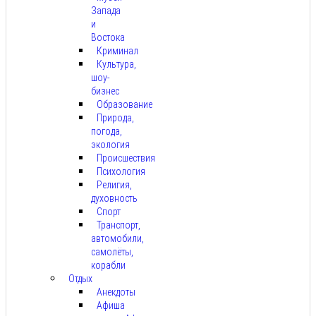
Запада
и
Востока
Криминал
Культура,
шоу-
бизнес
Образование
Природа,
погода,
экология
Происшествия
Психология
Религия,
духовность
Спорт
Транспорт,
автомобили,
самолёты,
корабли
Отдых
Анекдоты
Афиша