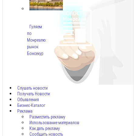
Гуляем
по
Монреалю:
рынок
Бонсекур
Авг
9,
2026
Слушать новости
Получать Новости
Объявления
Бизнес-Каталог
Реклама
Разместить рекламу
Использование материалов
Как дать рекламу
Сообщить новость