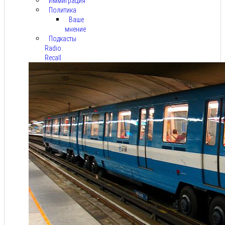
Иммиграция
Политика
Ваше
мнение
Подкасты
Radio
Recall