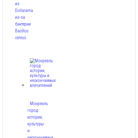
из
Dollarama
из-за
бактерии
Bacillus
cereus
Авг 8,
2026
Монреаль:
город
истории,
культуры
и
нескончаемых