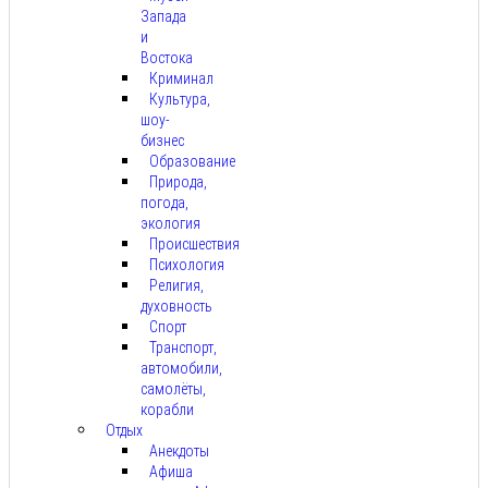
Запада
и
Востока
Криминал
Культура,
шоу-
бизнес
Образование
Природа,
погода,
экология
Происшествия
Психология
Религия,
духовность
Спорт
Транспорт,
автомобили,
самолёты,
корабли
Отдых
Анекдоты
Афиша