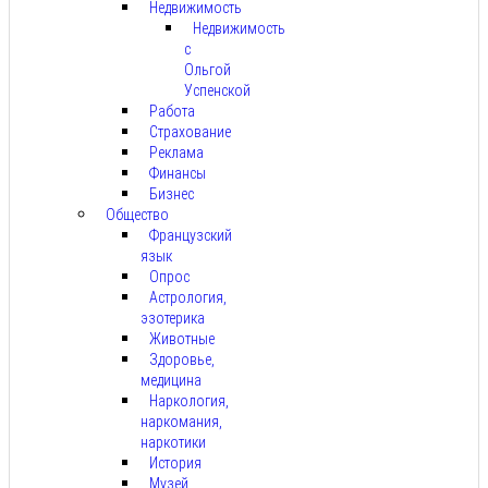
Недвижимость
Недвижимость
с
Ольгой
Успенской
Работа
Страхование
Реклама
Финансы
Бизнес
Общество
Французский
язык
Опрос
Астрология,
эзотерика
Животные
Здоровье,
медицина
Наркология,
наркомания,
наркотики
История
Музей