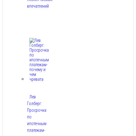
впечатлений
Авг
8,
2026
Лев
Голберг:
Просрочка
по
ипотечным
платежам-