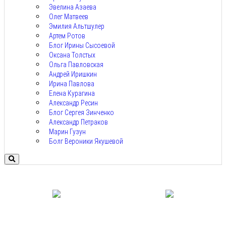
Эвелина Азаева
Олег Матвеев
Эмилия Альтшулер
Артем Ротов
Блог Ирины Сысоевой
Оксана Толстых
Ольга Павловская
Андрей Иришкин
Ирина Павлова
Елена Курагина
Александр Ресин
Блог Сергея Зинченко
Александр Петраков
Марин Гузун
Болг Вероники Якушевой