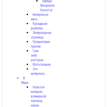
Афиша
Монреаля:
Kassir.ca
Интересное
кино
Канадская
рыбалка
Литературная
страница
Путешествия,
туризм
Сам
себе
ресторан
Фотогалерея
Это
интересно
В
Мире
Новости
интернет,
всемирной
паутины,
науки.