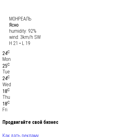
C
20
МОНРЕАЛЬ
Ясно
humidity: 92%
wind: 3km/h SW
H 21 • L 19
C
24
Mon
C
25
Tue
C
24
Wed
C
18
Thu
C
18
Fri
Продвигайте свой бизнес
Как дать рекламу