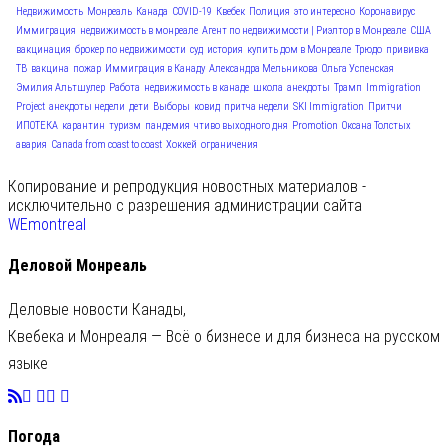
Недвижимость
Монреаль
Канада
COVID-19
Квебек
Полиция
это интересно
Коронавирус
Иммиграция
недвижимость в монреале
Агент по недвижимости | Риэлтор в Монреале
США
вакцинация
брокер по недвижимости
суд
история
купить дом в Монреале
Трюдо
прививка
ТВ
вакцина
пожар
Иммиграция в Канаду
Александра Мельникова
Ольга Успенская
Эмилия Альтшулер
Работа
недвижимость в канаде
школа
анекдоты
Трамп
Immigration
Project
анекдоты недели
дети
Выборы
ковид
притча недели
SKI Immigration
Притчи
ИПОТЕКА
карантин
туризм
пандемия
чтиво выходного дня
Promotion
Оксана Толстых
авария
Canada from coast to coast
Хоккей
ограничения
Копирование и репродукция новостных материалов -
исключительно с разрешения администрации сайта
WEmontreal
Деловой Монреаль
Деловые новости Канады,
Квебека и Монреаля — Всё о бизнесе и для бизнеса на русском
языке
Погода