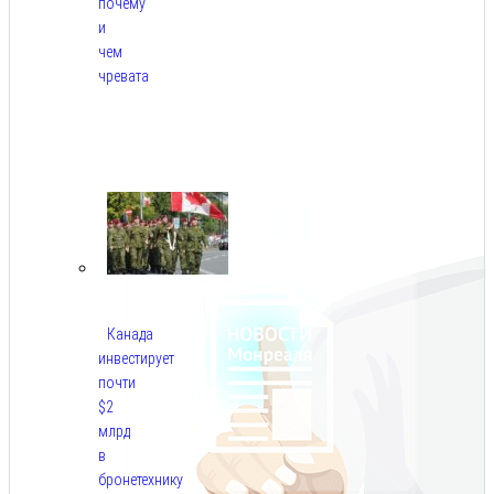
почему
и
чем
чревата
Авг
8,
2026
Канада
инвестирует
почти
$2
млрд
в
бронетехнику