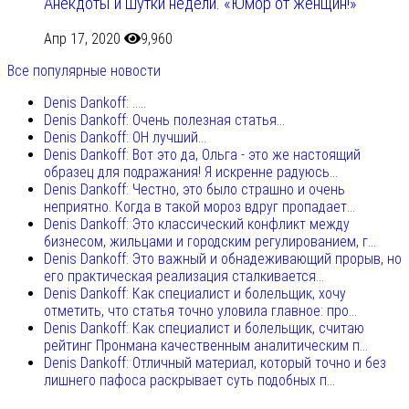
Анекдоты и шутки недели. «Юмор от женщин!»
Апр 17, 2020
9,960
Все популярные новости
Denis Dankoff: .....
Denis Dankoff: Очень полезная статья...
Denis Dankoff: ОН лучший...
Denis Dankoff: Вот это да, Ольга - это же настоящий
образец для подражания! Я искренне радуюсь...
Denis Dankoff: Честно, это было страшно и очень
неприятно. Когда в такой мороз вдруг пропадает...
Denis Dankoff: Это классический конфликт между
бизнесом, жильцами и городским регулированием, г...
Denis Dankoff: Это важный и обнадеживающий прорыв, но
его практическая реализация сталкивается...
Denis Dankoff: Как специалист и болельщик, хочу
отметить, что статья точно уловила главное: про...
Denis Dankoff: Как специалист и болельщик, считаю
рейтинг Пронмана качественным аналитическим п...
Denis Dankoff: Отличный материал, который точно и без
лишнего пафоса раскрывает суть подобных п...