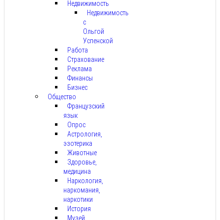
Недвижимость
Недвижимость
с
Ольгой
Успенской
Работа
Страхование
Реклама
Финансы
Бизнес
Общество
Французский
язык
Опрос
Астрология,
эзотерика
Животные
Здоровье,
медицина
Наркология,
наркомания,
наркотики
История
Музей