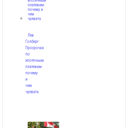
Лев
Голберг:
Просрочка
по
ипотечным
платежам-
почему
и
чем
чревата
Авг
8,
2026