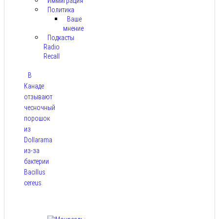
Иммиграция
Политика
Ваше
мнение
Подкасты
Radio
Recall
В
Канаде
отзывают
чесночный
порошок
из
Dollarama
из-за
бактерии
Bacillus
cereus
Авг 8,
2026