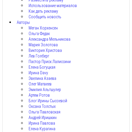
Разместить рекламу
Использование материалов
Как дать рекламу
Сообщить новость
Авторы
Меган Хорхенсен
Ольга Федак
Александра Мельникова
Мария Золотова
Виктория Христова
Лев Голберг
Пастор Приск Лалиссини
Елена Богуцкая
Ирина Davy
Эвелина Азаева
Олег Матвеев
Эмилия Альтшулер
Артем Ротов
Блог Ирины Сысоевой
Оксана Толстых
Ольга Павловская
Андрей Иришкин
Ирина Павлова
Елена Курагина