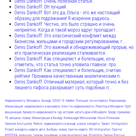
Denis Dankoff: Очень полезная статья...
Denis Dankoff: ОН лучший...
Denis Dankoff: Вот это да, Ольга - это же настоящий
образец для подражания! Я искренне радуюсь...
Denis Dankoff: Честно, это было страшно и очень
неприятно. Когда в такой мороз вдруг пропадает...
Denis Dankoff: Это классический конфликт между
бизнесом, жильцами и городским регулированием, г...
Denis Dankoff: Это важный и обнадеживающий прорыв, но
его практическая реализация сталкивается...
Denis Dankoff: Как специалист и болельщик, хочу
отметить, что статья точно уловила главное: про...
Denis Dankoff: Как специалист и болельщик, считаю
рейтинг Пронмана качественным аналитическим п...
Denis Dankoff: Отличный материал, который точно и без
лишнего пафоса раскрывает суть подобных п...
Недвижимость
Монреаль
Канада
COVID-19
Квебек
Полиция
это интересно
Коронавирус
Иммиграция
недвижимость в монреале
Агент по недвижимости | Риэлтор в Монреале
США
вакцинация
брокер по недвижимости
суд
история
купить дом в Монреале
Трюдо
прививка
ТВ
вакцина
пожар
Иммиграция в Канаду
Александра Мельникова
Ольга Успенская
Эмилия Альтшулер
Работа
недвижимость в канаде
школа
анекдоты
Трамп
Immigration
Project
анекдоты недели
дети
Выборы
ковид
притча недели
SKI Immigration
Притчи
ИПОТЕКА
карантин
туризм
пандемия
чтиво выходного дня
Promotion
Оксана Толстых