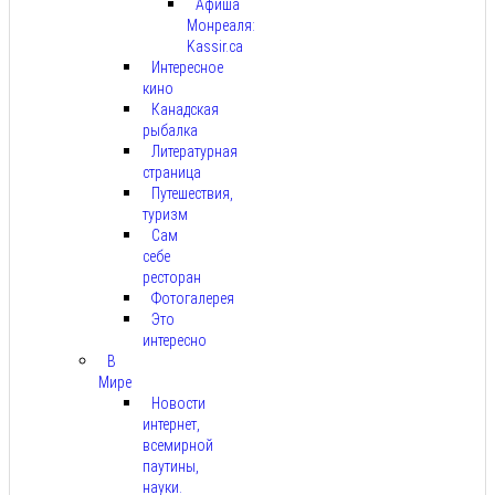
Афиша
Монреаля:
Kassir.ca
Интересное
кино
Канадская
рыбалка
Литературная
страница
Путешествия,
туризм
Сам
себе
ресторан
Фотогалерея
Это
интересно
В
Мире
Новости
интернет,
всемирной
паутины,
науки.