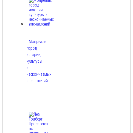
Монреаль:
город
истории,
культуры
и
нескончаемых
впечатлений
Авг
8,
2026