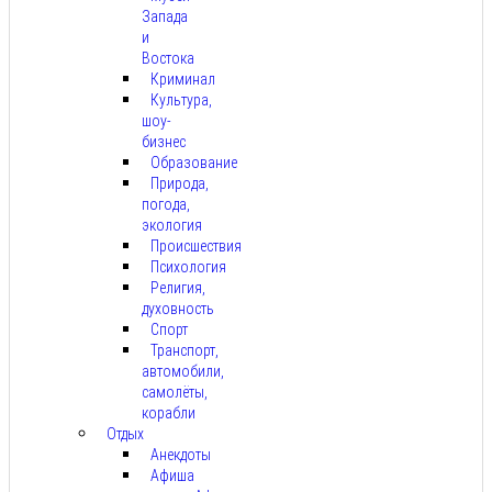
Запада
и
Востока
Криминал
Культура,
шоу-
бизнес
Образование
Природа,
погода,
экология
Происшествия
Психология
Религия,
духовность
Спорт
Транспорт,
автомобили,
самолёты,
корабли
Отдых
Анекдоты
Афиша