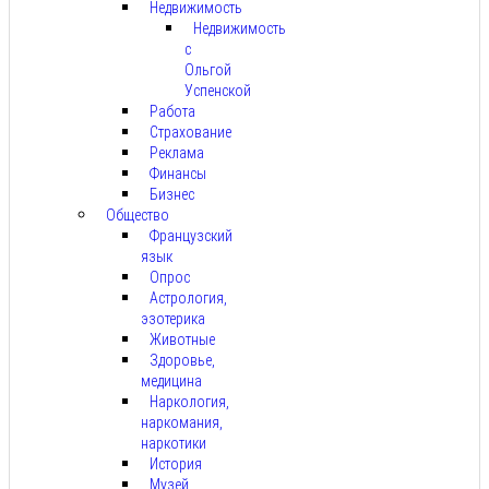
Недвижимость
Недвижимость
с
Ольгой
Успенской
Работа
Страхование
Реклама
Финансы
Бизнес
Общество
Французский
язык
Опрос
Астрология,
эзотерика
Животные
Здоровье,
медицина
Наркология,
наркомания,
наркотики
История
Музей