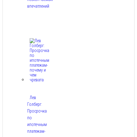
впечатлений
Авг
8,
2026
Лев
Голберг:
Просрочка
по
ипотечным
платежам-