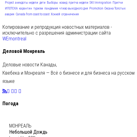
Project
анекдоты недели
дети
Выборы
ковид
притча недели
SKI Immigration
Притчи
ИПОТЕКА
карантин
туризм
пандемия
чтиво выходного дня
Promotion
Оксана Толстых
авария
Canada from coast to coast
Хоккей
ограничения
Копирование и репродукция новостных материалов -
исключительно с разрешения администрации сайта
WEmontreal
Деловой Монреаль
Деловые новости Канады,
Квебека и Монреаля — Всё о бизнесе и для бизнеса на русском
языке
Погода
C
20
МОНРЕАЛЬ
Небольшой Дождь