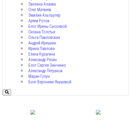
Эвелина Азаева
Олег Матвеев
Эмилия Альтшулер
Артем Ротов
Блог Ирины Сысоевой
Оксана Толстых
Ольга Павловская
Андрей Иришкин
Ирина Павлова
Елена Курагина
Александр Ресин
Блог Сергея Зинченко
Александр Петраков
Марин Гузун
Болг Вероники Якушевой