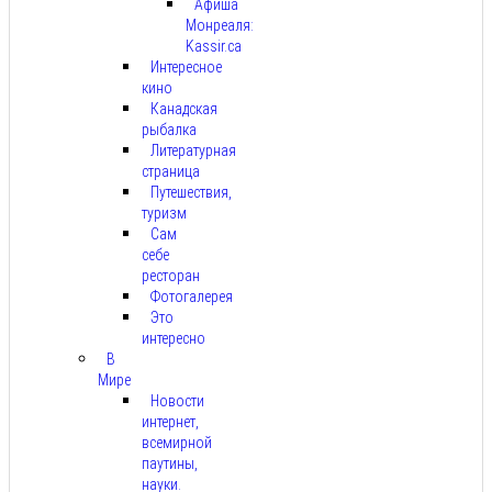
Афиша
Монреаля:
Kassir.ca
Интересное
кино
Канадская
рыбалка
Литературная
страница
Путешествия,
туризм
Сам
себе
ресторан
Фотогалерея
Это
интересно
В
Мире
Новости
интернет,
всемирной
паутины,
науки.