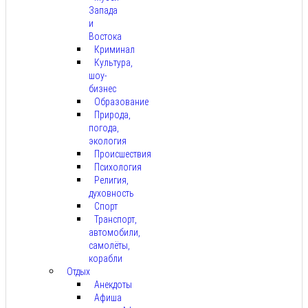
Запада
и
Востока
Криминал
Культура,
шоу-
бизнес
Образование
Природа,
погода,
экология
Происшествия
Психология
Религия,
духовность
Спорт
Транспорт,
автомобили,
самолёты,
корабли
Отдых
Анекдоты
Афиша