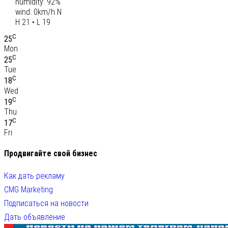
humidity: 92%
wind: 0km/h N
H 21 • L 19
C
25
Mon
C
25
Tue
C
18
Wed
C
19
Thu
C
17
Fri
Продвигайте свой бизнес
Как дать рекламу
CMG Marketing
Подписаться на новости
Дать объявление