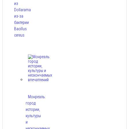
из
Dollarama
из-за
бактерии
Bacillus
cereus
Авг 8,
2026
Монреаль:
город
истории,
культуры
и
нескончаемых