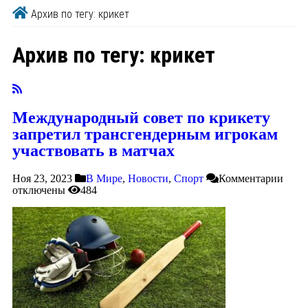
Архив по тегу: крикет
Архив по тегу:
крикет
Международный совет по крикету
запретил трансгендерным игрокам
участвовать в матчах
Ноя 23, 2023
В Мире
,
Новости
,
Спорт
Комментарии
отключены
484