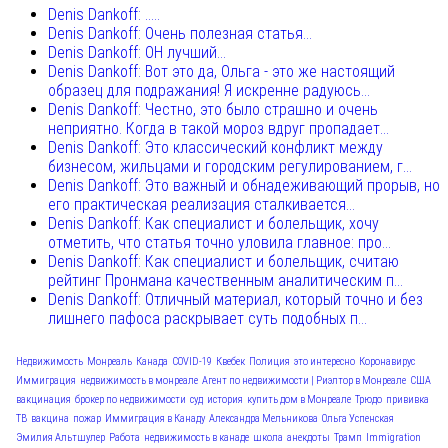
Denis Dankoff: .....
Denis Dankoff: Очень полезная статья...
Denis Dankoff: ОН лучший...
Denis Dankoff: Вот это да, Ольга - это же настоящий
образец для подражания! Я искренне радуюсь...
Denis Dankoff: Честно, это было страшно и очень
неприятно. Когда в такой мороз вдруг пропадает...
Denis Dankoff: Это классический конфликт между
бизнесом, жильцами и городским регулированием, г...
Denis Dankoff: Это важный и обнадеживающий прорыв, но
его практическая реализация сталкивается...
Denis Dankoff: Как специалист и болельщик, хочу
отметить, что статья точно уловила главное: про...
Denis Dankoff: Как специалист и болельщик, считаю
рейтинг Пронмана качественным аналитическим п...
Denis Dankoff: Отличный материал, который точно и без
лишнего пафоса раскрывает суть подобных п...
Недвижимость
Монреаль
Канада
COVID-19
Квебек
Полиция
это интересно
Коронавирус
Иммиграция
недвижимость в монреале
Агент по недвижимости | Риэлтор в Монреале
США
вакцинация
брокер по недвижимости
суд
история
купить дом в Монреале
Трюдо
прививка
ТВ
вакцина
пожар
Иммиграция в Канаду
Александра Мельникова
Ольга Успенская
Эмилия Альтшулер
Работа
недвижимость в канаде
школа
анекдоты
Трамп
Immigration