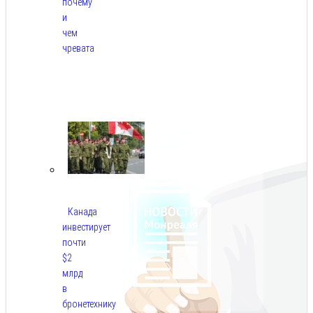
почему
и
чем
чревата
Авг
8,
2026
Канада
инвестирует
почти
$2
млрд
в
бронетехнику