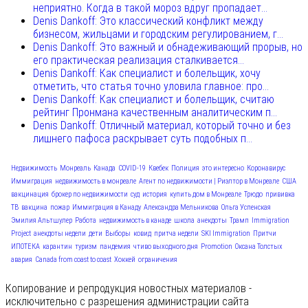
неприятно. Когда в такой мороз вдруг пропадает...
Denis Dankoff: Это классический конфликт между
бизнесом, жильцами и городским регулированием, г...
Denis Dankoff: Это важный и обнадеживающий прорыв, но
его практическая реализация сталкивается...
Denis Dankoff: Как специалист и болельщик, хочу
отметить, что статья точно уловила главное: про...
Denis Dankoff: Как специалист и болельщик, считаю
рейтинг Пронмана качественным аналитическим п...
Denis Dankoff: Отличный материал, который точно и без
лишнего пафоса раскрывает суть подобных п...
Недвижимость
Монреаль
Канада
COVID-19
Квебек
Полиция
это интересно
Коронавирус
Иммиграция
недвижимость в монреале
Агент по недвижимости | Риэлтор в Монреале
США
вакцинация
брокер по недвижимости
суд
история
купить дом в Монреале
Трюдо
прививка
ТВ
вакцина
пожар
Иммиграция в Канаду
Александра Мельникова
Ольга Успенская
Эмилия Альтшулер
Работа
недвижимость в канаде
школа
анекдоты
Трамп
Immigration
Project
анекдоты недели
дети
Выборы
ковид
притча недели
SKI Immigration
Притчи
ИПОТЕКА
карантин
туризм
пандемия
чтиво выходного дня
Promotion
Оксана Толстых
авария
Canada from coast to coast
Хоккей
ограничения
Копирование и репродукция новостных материалов -
исключительно с разрешения администрации сайта