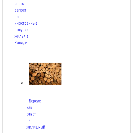
снять
запрет
на
иностранные
покупки
жилья в
Канаде
Авг 7,
2026
Дерево
как
ответ
на
жилищный