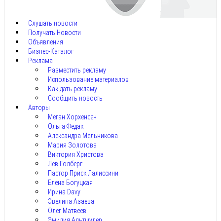
7,
2026
Слушать новости
Получать Новости
Объявления
Бизнес-Каталог
Реклама
Разместить рекламу
Использование материалов
Как дать рекламу
Сообщить новость
Авторы
Меган Хорхенсен
Ольга Федак
Александра Мельникова
Мария Золотова
Виктория Христова
Лев Голберг
Пастор Приск Лалиссини
Елена Богуцкая
Ирина Davy
Эвелина Азаева
Олег Матвеев
Эмилия Альтшулер