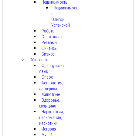
Недвижимость
Недвижимость
с
Ольгой
Успенской
Работа
Страхование
Реклама
Финансы
Бизнес
Общество
Французский
язык
Опрос
Астрология,
эзотерика
Животные
Здоровье,
медицина
Наркология,
наркомания,
наркотики
История
Музей