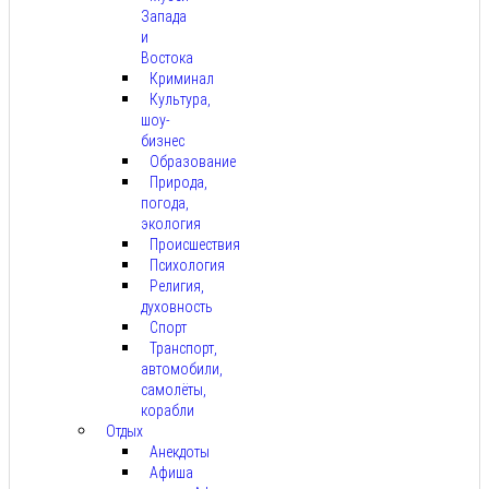
Запада
и
Востока
Криминал
Культура,
шоу-
бизнес
Образование
Природа,
погода,
экология
Происшествия
Психология
Религия,
духовность
Спорт
Транспорт,
автомобили,
самолёты,
корабли
Отдых
Анекдоты
Афиша