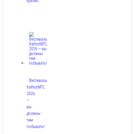
кризис
Авг
7,
2026
Фестиваль
ItalfestMTL
2026
—
вы
должны
там
побывать!