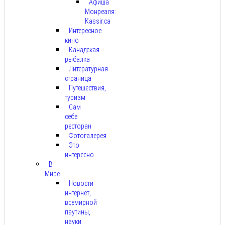
Афиша
Монреаля:
Kassir.ca
Интересное
кино
Канадская
рыбалка
Литературная
страница
Путешествия,
туризм
Сам
себе
ресторан
Фотогалерея
Это
интересно
В
Мире
Новости
интернет,
всемирной
паутины,
науки.