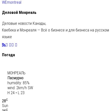
WEmontreal
Деловой Монреаль
Деловые новости Канады,
Квебека и Монреаля — Всё о бизнесе и для бизнеса на русском
языке
Погода
C
24
МОНРЕАЛЬ
Пасмурно
humidity: 85%
wind: 2km/h SW
H 24 • L 23
C
28
Sun
C