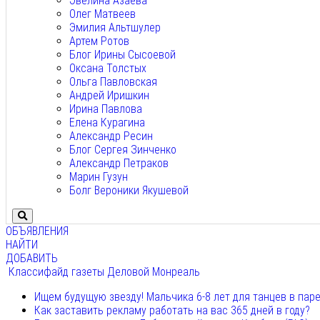
Эвелина Азаева
Олег Матвеев
Эмилия Альтшулер
Артем Ротов
Блог Ирины Сысоевой
Оксана Толстых
Ольга Павловская
Андрей Иришкин
Ирина Павлова
Елена Курагина
Александр Ресин
Блог Сергея Зинченко
Александр Петраков
Марин Гузун
Болг Вероники Якушевой
ОБЪЯВЛЕНИЯ
НАЙТИ
ДОБАВИТЬ
Классифайд газеты Деловой Монреаль
Ищем будущую звезду! Мальчика 6-8 лет для танцев в пар
Как заставить рекламу работать на вас 365 дней в году?