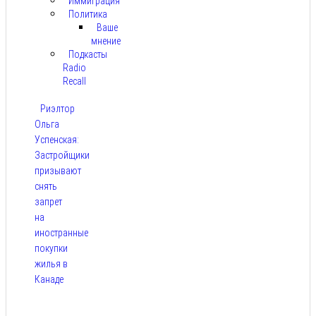
Иммиграция
Политика
Ваше
мнение
Подкасты
Radio
Recall
Риэлтор
Ольга
Успенская:
Застройщики
призывают
снять
запрет
на
иностранные
покупки
жилья в
Канаде
Авг 7,