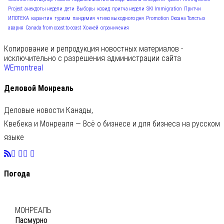
Project
анекдоты недели
дети
Выборы
ковид
притча недели
SKI Immigration
Притчи
ИПОТЕКА
карантин
туризм
пандемия
чтиво выходного дня
Promotion
Оксана Толстых
авария
Canada from coast to coast
Хоккей
ограничения
Копирование и репродукция новостных материалов -
исключительно с разрешения администрации сайта
WEmontreal
Деловой Монреаль
Деловые новости Канады,
Квебека и Монреаля — Всё о бизнесе и для бизнеса на русском
языке
Погода
C
28
МОНРЕАЛЬ
Пасмурно