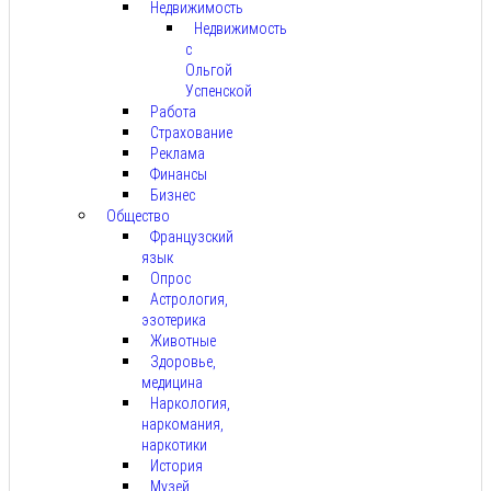
Недвижимость
Недвижимость
с
Ольгой
Успенской
Работа
Страхование
Реклама
Финансы
Бизнес
Общество
Французский
язык
Опрос
Астрология,
эзотерика
Животные
Здоровье,
медицина
Наркология,
наркомания,
наркотики
История
Музей