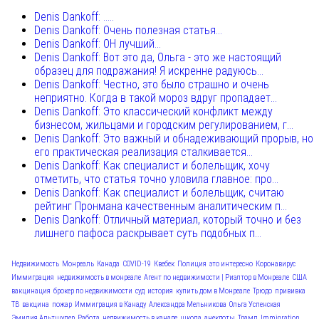
Denis Dankoff: .....
Denis Dankoff: Очень полезная статья...
Denis Dankoff: ОН лучший...
Denis Dankoff: Вот это да, Ольга - это же настоящий
образец для подражания! Я искренне радуюсь...
Denis Dankoff: Честно, это было страшно и очень
неприятно. Когда в такой мороз вдруг пропадает...
Denis Dankoff: Это классический конфликт между
бизнесом, жильцами и городским регулированием, г...
Denis Dankoff: Это важный и обнадеживающий прорыв, но
его практическая реализация сталкивается...
Denis Dankoff: Как специалист и болельщик, хочу
отметить, что статья точно уловила главное: про...
Denis Dankoff: Как специалист и болельщик, считаю
рейтинг Пронмана качественным аналитическим п...
Denis Dankoff: Отличный материал, который точно и без
лишнего пафоса раскрывает суть подобных п...
Недвижимость
Монреаль
Канада
COVID-19
Квебек
Полиция
это интересно
Коронавирус
Иммиграция
недвижимость в монреале
Агент по недвижимости | Риэлтор в Монреале
США
вакцинация
брокер по недвижимости
суд
история
купить дом в Монреале
Трюдо
прививка
ТВ
вакцина
пожар
Иммиграция в Канаду
Александра Мельникова
Ольга Успенская
Эмилия Альтшулер
Работа
недвижимость в канаде
школа
анекдоты
Трамп
Immigration