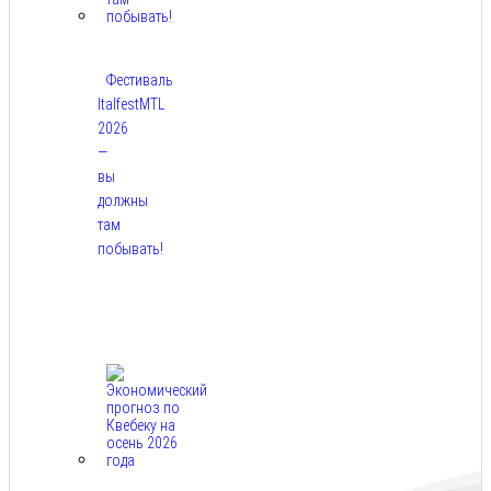
Фестиваль
ItalfestMTL
2026
—
вы
должны
там
побывать!
Авг
7,
2026