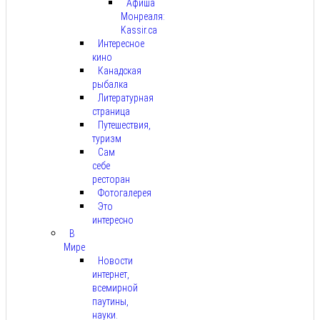
Афиша
Монреаля:
Kassir.ca
Интересное
кино
Канадская
рыбалка
Литературная
страница
Путешествия,
туризм
Сам
себе
ресторан
Фотогалерея
Это
интересно
В
Мире
Новости
интернет,
всемирной
паутины,
науки.