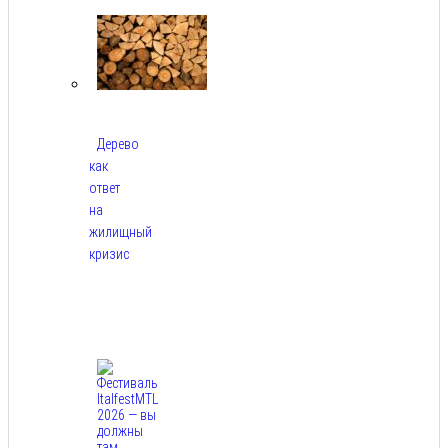
2026
Дерево
как
ответ
на
жилищный
кризис
Авг
7,
2026