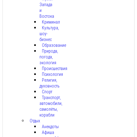
Запада
и
Востока
Криминал
Культура,
шоу-
бизнес
Образование
Природа,
погода,
экология
Происшествия
Психология
Религия,
духовность
Спорт
Транспорт,
автомобили,
самолёты,
корабли
Отдых
Анекдоты
Афиша