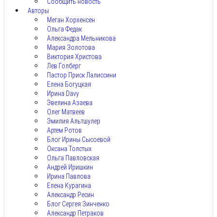
Сообщить новость
Авторы
Меган Хорхенсен
Ольга Федак
Александра Мельникова
Мария Золотова
Виктория Христова
Лев Голберг
Пастор Приск Лалиссини
Елена Богуцкая
Ирина Davy
Эвелина Азаева
Олег Матвеев
Эмилия Альтшулер
Артем Ротов
Блог Ирины Сысоевой
Оксана Толстых
Ольга Павловская
Андрей Иришкин
Ирина Павлова
Елена Курагина
Александр Ресин
Блог Сергея Зинченко
Александр Петраков