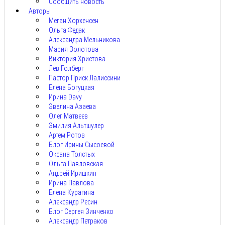
Сообщить новость
Авторы
Меган Хорхенсен
Ольга Федак
Александра Мельникова
Мария Золотова
Виктория Христова
Лев Голберг
Пастор Приск Лалиссини
Елена Богуцкая
Ирина Davy
Эвелина Азаева
Олег Матвеев
Эмилия Альтшулер
Артем Ротов
Блог Ирины Сысоевой
Оксана Толстых
Ольга Павловская
Андрей Иришкин
Ирина Павлова
Елена Курагина
Александр Ресин
Блог Сергея Зинченко
Александр Петраков