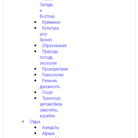
Запада
и
Востока
Криминал
Культура,
шоу-
бизнес
Образование
Природа,
погода,
экология
Происшествия
Психология
Религия,
духовность
Спорт
Транспорт,
автомобили,
самолёты,
корабли
Отдых
Анекдоты
Афиша