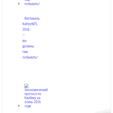
Фестиваль
ItalfestMTL
2026
—
вы
должны
там
побывать!
Авг
7,
2026