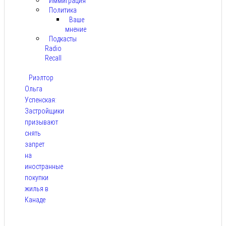
Иммиграция
Политика
Ваше
мнение
Подкасты
Radio
Recall
Риэлтор
Ольга
Успенская:
Застройщики
призывают
снять
запрет
на
иностранные
покупки
жилья в
Канаде
Авг 7,