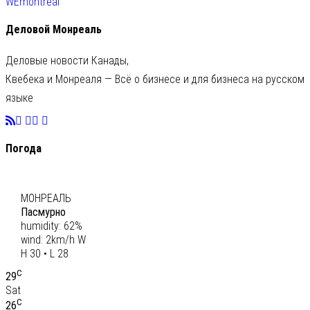
WEmontreal
Деловой Монреаль
Деловые новости Канады,
Квебека и Монреаля — Всё о бизнесе и для бизнеса на русском
языке
Погода
C
29
МОНРЕАЛЬ
Пасмурно
humidity: 62%
wind: 2km/h W
H 30 • L 28
C
29
Sat
C
26