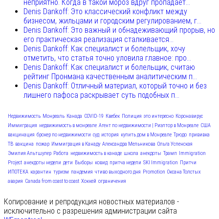
неприятно. Когда в такой мороз вдруг пропадает...
Denis Dankoff: Это классический конфликт между
бизнесом, жильцами и городским регулированием, г...
Denis Dankoff: Это важный и обнадеживающий прорыв, но
его практическая реализация сталкивается...
Denis Dankoff: Как специалист и болельщик, хочу
отметить, что статья точно уловила главное: про...
Denis Dankoff: Как специалист и болельщик, считаю
рейтинг Пронмана качественным аналитическим п...
Denis Dankoff: Отличный материал, который точно и без
лишнего пафоса раскрывает суть подобных п...
Недвижимость
Монреаль
Канада
COVID-19
Квебек
Полиция
это интересно
Коронавирус
Иммиграция
недвижимость в монреале
Агент по недвижимости | Риэлтор в Монреале
США
вакцинация
брокер по недвижимости
суд
история
купить дом в Монреале
Трюдо
прививка
ТВ
вакцина
пожар
Иммиграция в Канаду
Александра Мельникова
Ольга Успенская
Эмилия Альтшулер
Работа
недвижимость в канаде
школа
анекдоты
Трамп
Immigration
Project
анекдоты недели
дети
Выборы
ковид
притча недели
SKI Immigration
Притчи
ИПОТЕКА
карантин
туризм
пандемия
чтиво выходного дня
Promotion
Оксана Толстых
авария
Canada from coast to coast
Хоккей
ограничения
Копирование и репродукция новостных материалов -
исключительно с разрешения администрации сайта