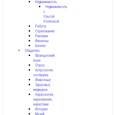
Недвижимость
Недвижимость
с
Ольгой
Успенской
Работа
Страхование
Реклама
Финансы
Бизнес
Общество
Французский
язык
Опрос
Астрология,
эзотерика
Животные
Здоровье,
медицина
Наркология,
наркомания,
наркотики
История
Музей