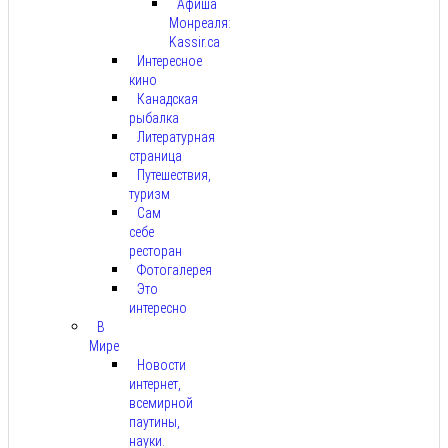
Афиша
Монреаля:
Kassir.ca
Интересное
кино
Канадская
рыбалка
Литературная
страница
Путешествия,
туризм
Сам
себе
ресторан
Фотогалерея
Это
интересно
В
Мире
Новости
интернет,
всемирной
паутины,
науки.