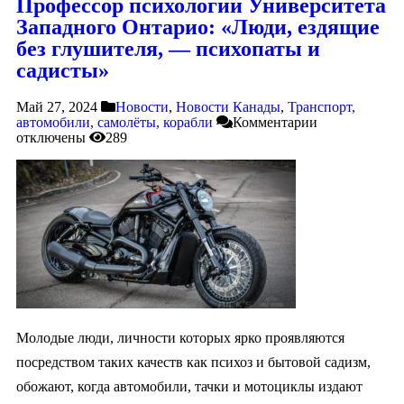
Профессор психологии Университета
Западного Онтарио: «Люди, ездящие
без глушителя, — психопаты и
садисты»
Май 27, 2024
Новости
,
Новости Канады
,
Транспорт,
автомобили, самолёты, корабли
Комментарии
отключены
289
Молодые люди, личности которых ярко проявляются
посредством таких качеств как психоз и бытовой садизм,
обожают, когда автомобили, тачки и мотоциклы издают