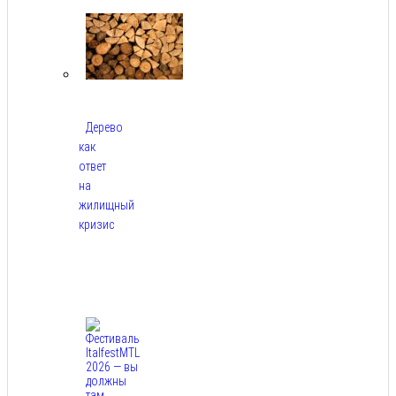
2026
Дерево
как
ответ
на
жилищный
кризис
Авг
7,
2026