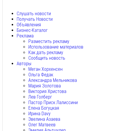
Авг 6, 2026
Слушать новости
Получать Новости
Объявления
Бизнес-Каталог
Реклама
Разместить рекламу
Использование материалов
Как дать рекламу
Сообщить новость
Авторы
Меган Хорхенсен
Ольга Федак
Александра Мельникова
Мария Золотова
Виктория Христова
Лев Голберг
Пастор Приск Лалиссини
Елена Богуцкая
Ирина Davy
Эвелина Азаева
Олег Матвеев
Эмилия Альтшулер