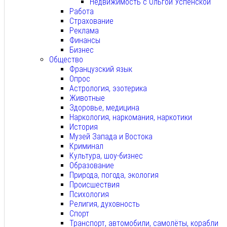
Недвижимость с Ольгой Успенской
Работа
Страхование
Реклама
Финансы
Бизнес
Общество
Французский язык
Опрос
Астрология, эзотерика
Животные
Здоровье, медицина
Наркология, наркомания, наркотики
История
Музей Запада и Востока
Криминал
Культура, шоу-бизнес
Образование
Природа, погода, экология
Происшествия
Психология
Религия, духовность
Спорт
Транспорт, автомобили, самолёты, корабли