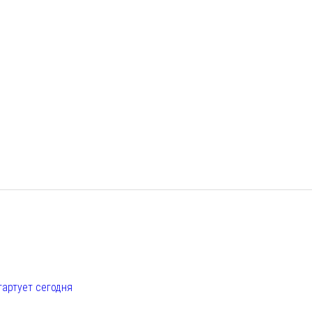
е
тартует сегодня