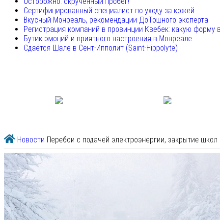
Осторожно: скрученный пробег!
Сертифицированный специалист по уходу за кожей
Вкусный Монреаль, рекомендации ДоТошного эксперта
Регистрация компаний в провинции Квебек: какую форму 
Бутик эмоций и приятного настроения в Монреале
Сдаётся Шале в Сент-Ипполит (Saint-Hippolyte)
Новости
Перебои с подачей электроэнергии, закрытие школ 