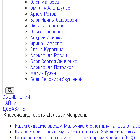
Олег Матвеев
Эмилия Альтшулер
Артем Ротов
Блог Ирины Сысоевой
Оксана Толстых
Ольга Павловская
Андрей Иришкин
Ирина Павлова
Елена Курагина
Александр Ресин
Блог Сергея Зинченко
Александр Петраков
Марин Гузун
Болг Вероники Якушевой
ОБЪЯВЛЕНИЯ
НАЙТИ
ДОБАВИТЬ
Классифайд газеты Деловой Монреаль
Ищем будущую звезду! Мальчика 6-8 лет для танцев в пар
Как заставить рекламу работать на вас 365 дней в году?
Гонка за лидерство в Либеральной партии Квебека (PLQ) с