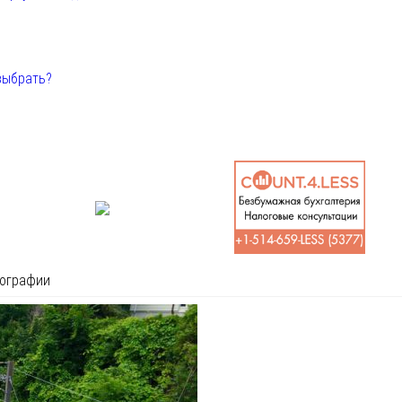
выбрать?
иографии