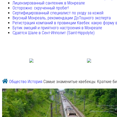
Лицензированный сантехник в Монреале
Осторожно: скрученный пробег!
Сертифицированный специалист по уходу за кожей
Вкусный Монреаль, рекомендации ДоТошного эксперта
Регистрация компаний в провинции Квебек: какую форму 
Бутик эмоций и приятного настроения в Монреале
Сдаётся Шале в Сент-Ипполит (Saint-Hippolyte)
Общество
История
Самые знаменитые квебекцы. Краткие б