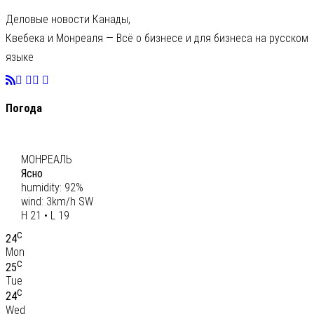
Деловые новости Канады,
Квебека и Монреаля — Всё о бизнесе и для бизнеса на русском
языке
Погода
C
20
МОНРЕАЛЬ
Ясно
humidity: 92%
wind: 3km/h SW
H 21 • L 19
C
24
Mon
C
25
Tue
C
24
Wed