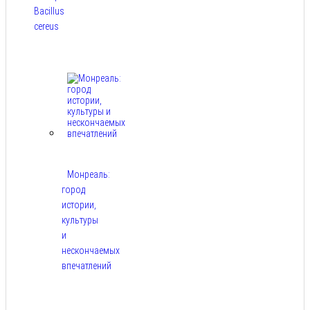
Bacillus
cereus
Авг 8,
2026
Монреаль:
город
истории,
культуры
и
нескончаемых
впечатлений
Авг