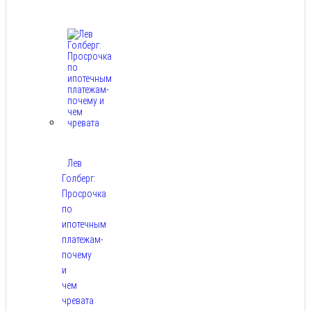
8,
2026
Лев
Голберг:
Просрочка
по
ипотечным
платежам-
почему
и
чем
чревата