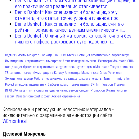
Denis Dankoff: Это важный и обнадеживающий прорыв, но
его практическая реализация сталкивается...
Denis Dankoff: Как специалист и болельщик, хочу
отметить, что статья точно уловила главное: про...
Denis Dankoff: Как специалист и болельщик, считаю
рейтинг Пронмана качественным аналитическим п...
Denis Dankoff: Отличный материал, который точно и без
лишнего пафоса раскрывает суть подобных п...
Недвижимость
Монреаль
Канада
COVID-19
Квебек
Полиция
это интересно
Коронавирус
Иммиграция
недвижимость в монреале
Агент по недвижимости | Риэлтор в Монреале
США
вакцинация
брокер по недвижимости
суд
история
купить дом в Монреале
Трюдо
прививка
ТВ
вакцина
пожар
Иммиграция в Канаду
Александра Мельникова
Ольга Успенская
Эмилия Альтшулер
Работа
недвижимость в канаде
школа
анекдоты
Трамп
Immigration
Project
анекдоты недели
дети
Выборы
ковид
притча недели
SKI Immigration
Притчи
ИПОТЕКА
карантин
туризм
пандемия
чтиво выходного дня
Promotion
Оксана Толстых
авария
Canada from coast to coast
Хоккей
ограничения
Копирование и репродукция новостных материалов -
исключительно с разрешения администрации сайта
WEmontreal
Деловой Монреаль