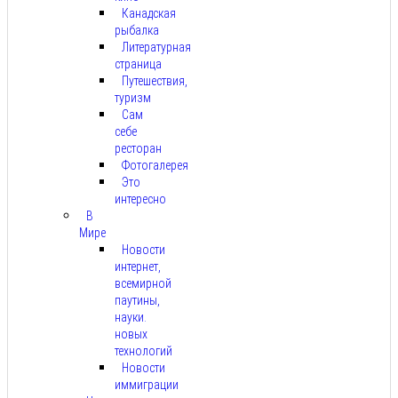
Канадская
рыбалка
Литературная
страница
Путешествия,
туризм
Сам
себе
ресторан
Фотогалерея
Это
интересно
В
Мире
Новости
интернет,
всемирной
паутины,
науки.
новых
технологий
Новости
иммиграции