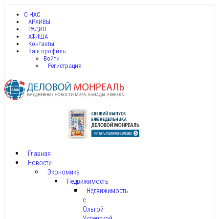
О НАС
АРХИВЫ
РАДИО
АФИША
Контакты
Ваш профиль
Войти
Регистрация
Главная
Новости
Экономика
Недвижимость
Недвижимость
с
Ольгой
Успенской