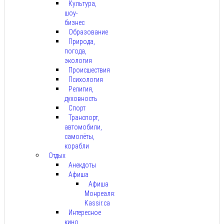
Культура,
шоу-
бизнес
Образование
Природа,
погода,
экология
Происшествия
Психология
Религия,
духовность
Спорт
Транспорт,
автомобили,
самолёты,
корабли
Отдых
Анекдоты
Афиша
Афиша
Монреаля:
Kassir.ca
Интересное
кино