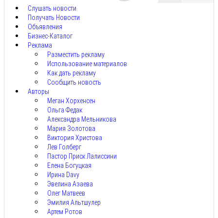
Слушать новости
Получать Новости
Объявления
Бизнес-Каталог
Реклама
Разместить рекламу
Использование материалов
Как дать рекламу
Сообщить новость
Авторы
Меган Хорхенсен
Ольга Федак
Александра Мельникова
Мария Золотова
Виктория Христова
Лев Голберг
Пастор Приск Лалиссини
Елена Богуцкая
Ирина Davy
Эвелина Азаева
Олег Матвеев
Эмилия Альтшулер
Артем Ротов