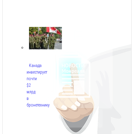
Авг
8,
2026
Канада
инвестирует
почти
$2
млрд
в
бронетехнику
Авг
8,
2026