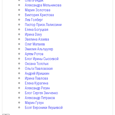
Ольга Федак
Александра Мельникова
Мария Золотова
Виктория Христова
Лев Голберг
Пастор Приск Лалиссини
Елена Богуцкая
Ирина Davy
Эвелина Азаева
Олег Матвеев
Эмилия Альтшулер
Артем Ротов
Блог Ирины Сысоевой
Оксана Толстых
Ольга Павловская
Андрей Иришкин
Ирина Павлова
Елена Курагина
Александр Ресин
Блог Сергея Зинченко
Александр Петраков
Марин Гузун
Болг Вероники Якушевой