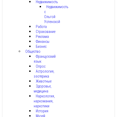
Недвижимость
Недвижимость
с
Ольгой
Успенской
Работа
Страхование
Реклама
Финансы
Бизнес
Общество
Французский
язык
Опрос
Астрология,
эзотерика
Животные
Здоровье,
медицина
Наркология,
наркомания,
наркотики
История
Музей