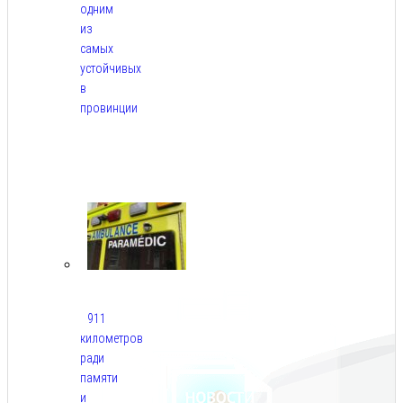
одним
из
самых
устойчивых
в
провинции
Авг
6,
2026
911
километров
ради
памяти
и