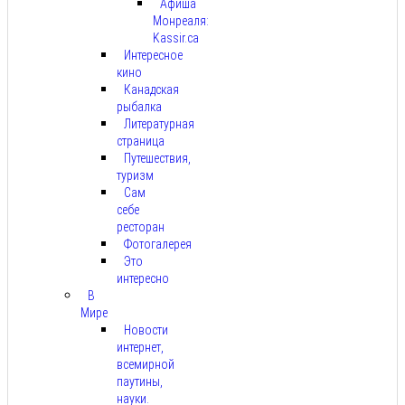
Афиша
Монреаля:
Kassir.ca
Интересное
кино
Канадская
рыбалка
Литературная
страница
Путешествия,
туризм
Сам
себе
ресторан
Фотогалерея
Это
интересно
В
Мире
Новости
интернет,
всемирной
паутины,
науки.