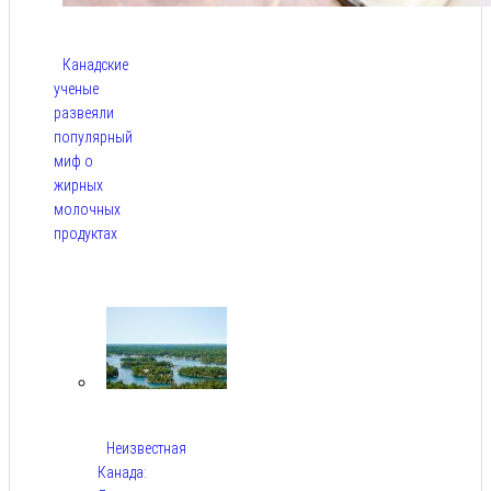
Канадские
ученые
развеяли
популярный
миф о
жирных
молочных
продуктах
Авг 6,
2026
Неизвестная
Канада: