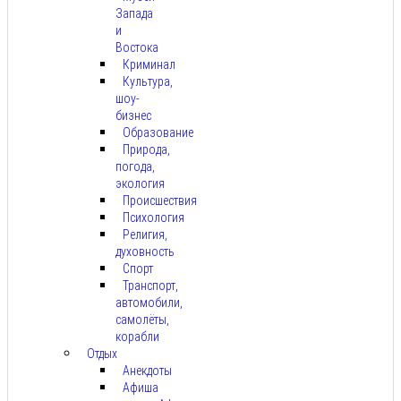
Запада
и
Востока
Криминал
Культура,
шоу-
бизнес
Образование
Природа,
погода,
экология
Происшествия
Психология
Религия,
духовность
Спорт
Транспорт,
автомобили,
самолёты,
корабли
Отдых
Анекдоты
Афиша