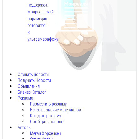
поддержки:
монреальский
парамедик
готовится
к
ультрамарафону
Авг
6,
2026
Слушать новости
Получать Новости
Объявления
Бизнес-Каталог
Реклама
Разместить рекламу
Использование материалов
Как дать рекламу
Сообщить новость
Авторы
Меган Хорхенсен