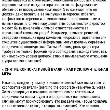
ограничивается исключительно налоговыми вопросами. В более
широком смысле на директора возлагаются фидуциарные
обязанности перед самой компанией. Это означает, что он
должен действовать в её наилучших интересах, избегать
конфликтов интересов и не использовать своё положение в
личных целях. В случае нарушения этих обязанностей директор
может быть привлечён к личной ответственности за
причинённый компании ущерб. Например, принятие решений,
заведомо наносящих вред компании, небрежное управление или
сокрытие существенной информации могут повлечь серьёзные
юридические последствия. Таким образом, роль директора
требует не только формального соблюдения законодательства,
но и высокого уровня деловой этики и внимательного отношения
к управлению компанией.
« СНЯТИЕ КОРПОРАТИВНОЙ ВУАЛИ » КАК ИСКЛЮЧИТЕЛЬНАЯ
МЕРА
Наконец, следует упомянуть исключительный механизм «снятия
корпоративной вуали» (piercing the corporate veil/levée du voile).
Хотя корпорация в принципе является самостоятельным
юридическим лицом, суды в определённых исключительных
случаях могут проигнорировать это разделение, чтобы привлечь
к ответственности лиц, стоящих за компанией. Как правило,