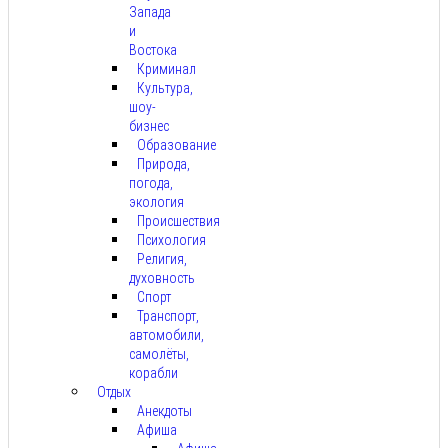
Запада
и
Востока
Криминал
Культура,
шоу-
бизнес
Образование
Природа,
погода,
экология
Происшествия
Психология
Религия,
духовность
Спорт
Транспорт,
автомобили,
самолёты,
корабли
Отдых
Анекдоты
Афиша