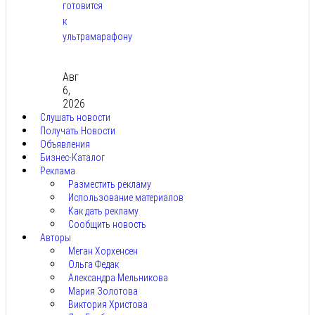
готовится
к
ультрамарафону
Авг
6,
2026
Слушать новости
Получать Новости
Объявления
Бизнес-Каталог
Реклама
Разместить рекламу
Использование материалов
Как дать рекламу
Сообщить новость
Авторы
Меган Хорхенсен
Ольга Федак
Александра Мельникова
Мария Золотова
Виктория Христова