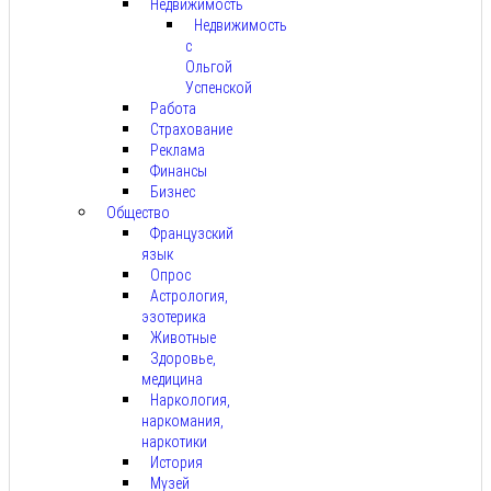
Недвижимость
Недвижимость
с
Ольгой
Успенской
Работа
Страхование
Реклама
Финансы
Бизнес
Общество
Французский
язык
Опрос
Астрология,
эзотерика
Животные
Здоровье,
медицина
Наркология,
наркомания,
наркотики
История
Музей