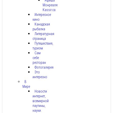
Афиша
Монреаля:
Kassir.ca
Интересное
кино
Канадская
рыбалка
Литературная
страница
Путешествия,
туризм
Сам
себе
ресторан
Фотогалерея
Это
интересно
В
Мире
Новости
интернет,
всемирной
паутины,
науки.