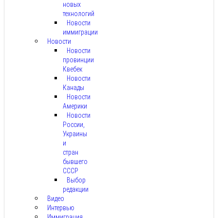
новых
технологий
Новости
иммиграции
Новости
Новости
провинции
Квебек
Новости
Канады
Новости
Америки
Новости
России,
Украины
и
стран
бывшего
СССР
Выбор
редакции
Видео
Интервью
Иммиграция