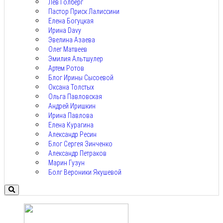
Лев Голберг
Пастор Приск Лалиссини
Елена Богуцкая
Ирина Davy
Эвелина Азаева
Олег Матвеев
Эмилия Альтшулер
Артем Ротов
Блог Ирины Сысоевой
Оксана Толстых
Ольга Павловская
Андрей Иришкин
Ирина Павлова
Елена Курагина
Александр Ресин
Блог Сергея Зинченко
Александр Петраков
Марин Гузун
Болг Вероники Якушевой