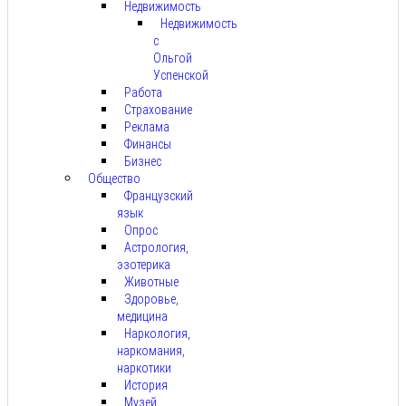
Недвижимость
Недвижимость
с
Ольгой
Успенской
Работа
Страхование
Реклама
Финансы
Бизнес
Общество
Французский
язык
Опрос
Астрология,
эзотерика
Животные
Здоровье,
медицина
Наркология,
наркомания,
наркотики
История
Музей