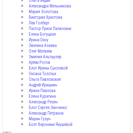
Ольга Федак
Александра Мельникова
Мария Золотова
Виктория Христова
Лев Голберг
Пастор Приск Лалиссини
Елена Богуцкая
Ирина Davy
Эвелина Азаева
Олег Матвеев
Эмилия Альтшулер
Артем Ротов
Блог Ирины Сысоевой
Оксана Толстых
Ольга Павловская
Андрей Иришкин
Ирина Павлова
Елена Курагина
Александр Ресин
Блог Сергея Зинченко
Александр Петраков
Марин Гузун
Болг Вероники Якушевой