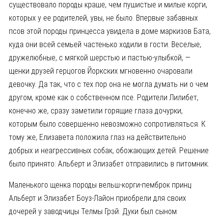
существовало породы краше, чем пушистые и милые корги,
которых у ее родителей, увы, не было. Впервые забавных
псов этой породы принцесса увидела в доме маркизов Бата,
куда они всей семьей частенько ходили в гости. Веселые,
дружелюбные, с мягкой шерстью и пастью-улыбкой, —
щенки друзей герцогов Йоркских мгновенно очаровали
девочку. Да так, что с тех пор она не могла думать ни о чем
другом, кроме как о собственном псе. Родители Лилибет,
конечно же, сразу заметили горящие глаза дочурки,
которым было совершенно невозможно сопротивляться. К
тому же, Елизавета положила глаз на действительно
добрых и неагрессивных собак, обожающих детей. Решение
было принято: Альберт и Элизабет отправились в питомник.
Маленького щенка породы вельш-корги-пемброк принц
Альберт и Элизабет Боуз-Лайон приобрели для своих
дочерей у заводчицы Телмы Грэй. Дуки был сыном