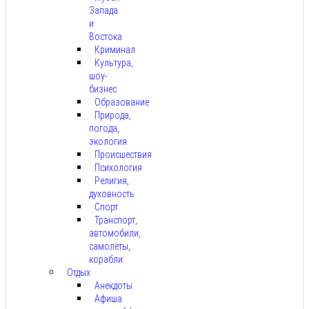
Запада
и
Востока
Криминал
Культура,
шоу-
бизнес
Образование
Природа,
погода,
экология
Происшествия
Психология
Религия,
духовность
Спорт
Транспорт,
автомобили,
самолёты,
корабли
Отдых
Анекдоты
Афиша