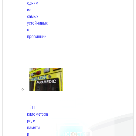
одним
из
самых
устойчивых
в
провинции
Авг
6,
2026
911
километров
ради
памяти
и