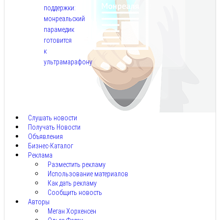
поддержки:
монреальский
парамедик
готовится
к
ультрамарафону
Авг
6,
2026
Слушать новости
Получать Новости
Объявления
Бизнес-Каталог
Реклама
Разместить рекламу
Использование материалов
Как дать рекламу
Сообщить новость
Авторы
Меган Хорхенсен