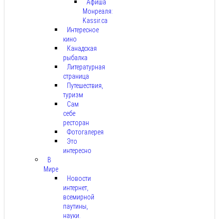
Афиша
Монреаля:
Kassir.ca
Интересное
кино
Канадская
рыбалка
Литературная
страница
Путешествия,
туризм
Сам
себе
ресторан
Фотогалерея
Это
интересно
В
Мире
Новости
интернет,
всемирной
паутины,
науки.