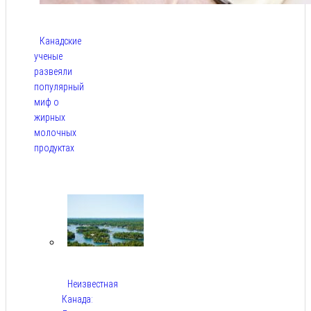
Канадские
ученые
развеяли
популярный
миф о
жирных
молочных
продуктах
Авг 6,
2026
Неизвестная
Канада: