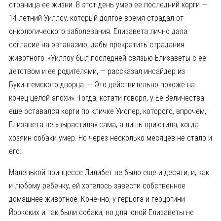
страница ее жизни. В этот день умер ее последний корги —
14-летний Уиллоу, который долгое время страдал от
онкологического заболевания. Елизавета лично дала
согласие на эвтаназию, дабы прекратить страдания
животного. «Уиллоу был последней связью Елизаветы с ее
детством и ее родителями, — рассказал инсайдер из
Букингемского дворца. — Это действительно похоже на
конец целой эпохи». Тогда, кстати говоря, у Ее Величества
еще оставался корги по кличке Уиспер, которого, впрочем,
Елизавета не «вырастила» сама, а лишь приютила, когда
хозяин собаки умер. Но через несколько месяцев не стало и
его.
Маленькой принцессе Лилибет не было еще и десяти, и, как
и любому ребенку, ей хотелось завести собственное
домашнее животное. Конечно, у герцога и герцогини
Йоркских и так были собаки, но для юной Елизаветы не