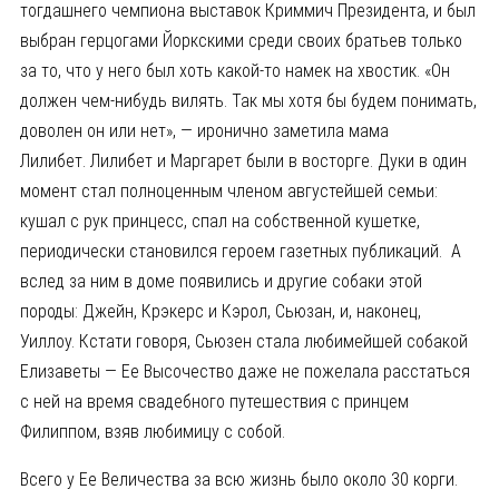
тогдашнего чемпиона выставок Криммич Президента, и был
выбран герцогами Йоркскими среди своих братьев только
за то, что у него был хоть какой-то намек на хвостик. «Он
должен чем-нибудь вилять. Так мы хотя бы будем понимать,
доволен он или нет», — иронично заметила мама
Лилибет. Лилибет и Маргарет были в восторге. Дуки в один
момент стал полноценным членом августейшей семьи:
кушал с рук принцесс, спал на собственной кушетке,
периодически становился героем газетных публикаций. А
вслед за ним в доме появились и другие собаки этой
породы: Джейн, Крэкерс и Кэрол, Сьюзан, и, наконец,
Уиллоу. Кстати говоря, Сьюзен стала любимейшей собакой
Елизаветы — Ее Высочество даже не пожелала расстаться
с ней на время свадебного путешествия с принцем
Филиппом, взяв любимицу с собой.
Всего у Ее Величества за всю жизнь было около 30 корги.