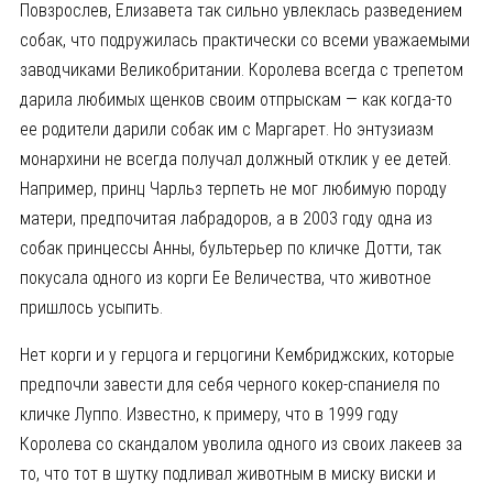
Повзрослев, Елизавета так сильно увлеклась разведением
собак, что подружилась практически со всеми уважаемыми
заводчиками Великобритании. Королева всегда с трепетом
дарила любимых щенков своим отпрыскам — как когда-то
ее родители дарили собак им с Маргарет. Но энтузиазм
монархини не всегда получал должный отклик у ее детей.
Например, принц Чарльз терпеть не мог любимую породу
матери, предпочитая лабрадоров, а в 2003 году одна из
собак принцессы Анны, бультерьер по кличке Дотти, так
покусала одного из корги Ее Величества, что животное
пришлось усыпить.
Нет корги и у герцога и герцогини Кембриджских, которые
предпочли завести для себя черного кокер-спаниеля по
кличке Луппо. Известно, к примеру, что в 1999 году
Королева со скандалом уволила одного из своих лакеев за
то, что тот в шутку подливал животным в миску виски и