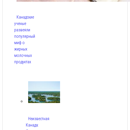
Канадские
ученые
развеяли
популярный
миф о
жирных
молочных
продуктах
Авг 6,
2026
Неизвестная
Канада: