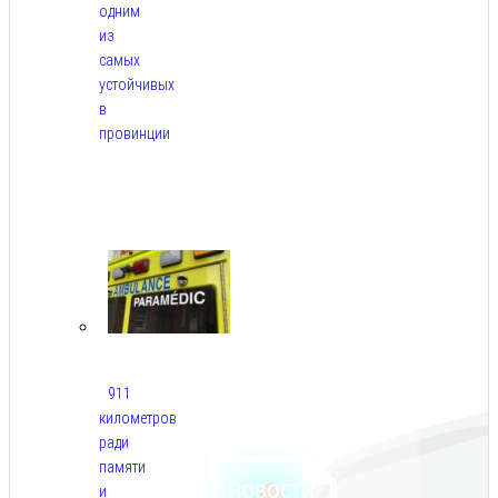
одним
из
самых
устойчивых
в
провинции
Авг
6,
2026
911
километров
ради
памяти
и