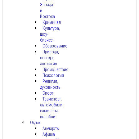
Запада
и
Востока
Криминал
Культура,
шоу-
бизнес
Образование
Природа,
погода,
экология
Происшествия
Психология
Религия,
духовность
Спорт
Транспорт,
автомобили,
самолёты,
корабли
Отдых
Анекдоты
Афиша