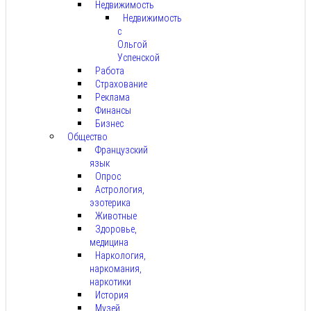
Недвижимость
Недвижимость
с
Ольгой
Успенской
Работа
Страхование
Реклама
Финансы
Бизнес
Общество
Французский
язык
Опрос
Астрология,
эзотерика
Животные
Здоровье,
медицина
Наркология,
наркомания,
наркотики
История
Музей