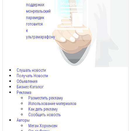
поддержки:
монреальский
парамедик
готовится
к
ультрамарафону
Авг
6,
2026
Слушать новости
Получать Новости
Объявления
Бизнес-Каталог
Реклама
Разместить рекламу
Использование материалов
Как дать рекламу
Сообщить новость
Авторы
Меган Хорхенсен