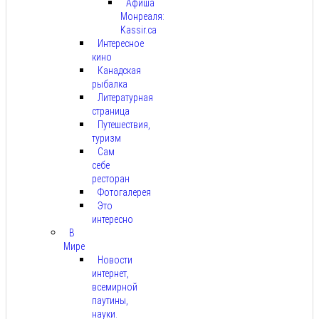
Афиша
Монреаля:
Kassir.ca
Интересное
кино
Канадская
рыбалка
Литературная
страница
Путешествия,
туризм
Сам
себе
ресторан
Фотогалерея
Это
интересно
В
Мире
Новости
интернет,
всемирной
паутины,
науки.