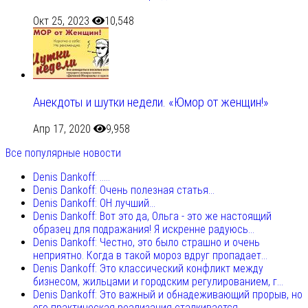
Окт 25, 2023
10,548
Анекдоты и шутки недели. «Юмор от женщин!»
Апр 17, 2020
9,958
Все популярные новости
Denis Dankoff: .....
Denis Dankoff: Очень полезная статья...
Denis Dankoff: ОН лучший...
Denis Dankoff: Вот это да, Ольга - это же настоящий
образец для подражания! Я искренне радуюсь...
Denis Dankoff: Честно, это было страшно и очень
неприятно. Когда в такой мороз вдруг пропадает...
Denis Dankoff: Это классический конфликт между
бизнесом, жильцами и городским регулированием, г...
Denis Dankoff: Это важный и обнадеживающий прорыв, но
его практическая реализация сталкивается...