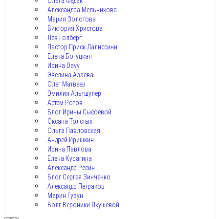
Ольга Федак
Александра Мельникова
Мария Золотова
Виктория Христова
Лев Голберг
Пастор Приск Лалиссини
Елена Богуцкая
Ирина Davy
Эвелина Азаева
Олег Матвеев
Эмилия Альтшулер
Артем Ротов
Блог Ирины Сысоевой
Оксана Толстых
Ольга Павловская
Андрей Иришкин
Ирина Павлова
Елена Курагина
Александр Ресин
Блог Сергея Зинченко
Александр Петраков
Марин Гузун
Болг Вероники Якушевой