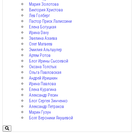
Мария Золотова
Виктория Христова
Лев Голберг
Пастор Приск Лалиссини
Елена Богуцкая
Ирина Davy
Эвелина Азаева
Олег Матвеев
Эмилия Альтшулер
Артем Ротов
Блог Ирины Сысоевой
Оксана Толстых
Ольга Павловская
Андрей Иришкин
Ирина Павлова
Елена Курагина
Александр Ресин
Блог Сергея Зинченко
Александр Петраков
Марин Гузун
Болг Вероники Якушевой