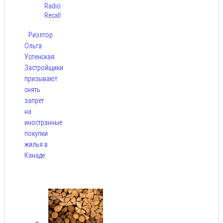
Radio
Recall
Риэлтор
Ольга
Успенская:
Застройщики
призывают
снять
запрет
на
иностранные
покупки
жилья в
Канаде
Авг 7,
2026