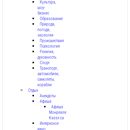
Культура,
шоу-
бизнес
Образование
Природа,
погода,
экология
Происшествия
Психология
Религия,
духовность
Спорт
Транспорт,
автомобили,
самолёты,
корабли
Отдых
Анекдоты
Афиша
Афиша
Монреаля:
Kassir.ca
Интересное
кино