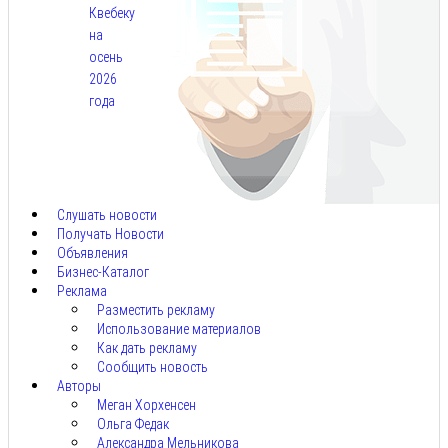
Квебеку
на
осень
2026
года
Авг
7,
2026
Слушать новости
Получать Новости
Объявления
Бизнес-Каталог
Реклама
Разместить рекламу
Использование материалов
Как дать рекламу
Сообщить новость
Авторы
Меган Хорхенсен
Ольга Федак
Александра Мельникова