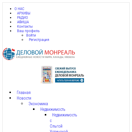
О НАС
АРХИВЫ
РАДИО
АФИША
Контакты
Ваш профиль
Войти
Регистрация
Главная
Новости
Экономика
Недвижимость
Недвижимость
с
Ольгой
Успенской