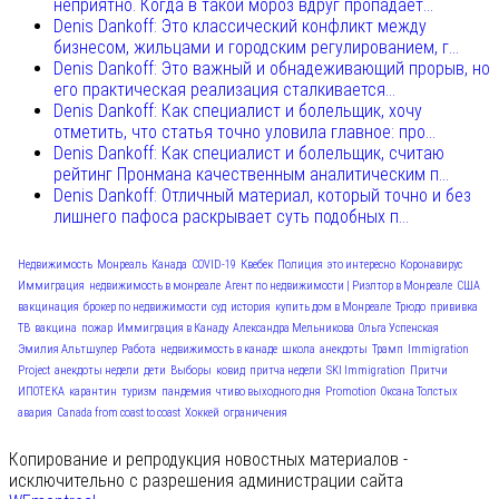
неприятно. Когда в такой мороз вдруг пропадает...
Denis Dankoff: Это классический конфликт между
бизнесом, жильцами и городским регулированием, г...
Denis Dankoff: Это важный и обнадеживающий прорыв, но
его практическая реализация сталкивается...
Denis Dankoff: Как специалист и болельщик, хочу
отметить, что статья точно уловила главное: про...
Denis Dankoff: Как специалист и болельщик, считаю
рейтинг Пронмана качественным аналитическим п...
Denis Dankoff: Отличный материал, который точно и без
лишнего пафоса раскрывает суть подобных п...
Недвижимость
Монреаль
Канада
COVID-19
Квебек
Полиция
это интересно
Коронавирус
Иммиграция
недвижимость в монреале
Агент по недвижимости | Риэлтор в Монреале
США
вакцинация
брокер по недвижимости
суд
история
купить дом в Монреале
Трюдо
прививка
ТВ
вакцина
пожар
Иммиграция в Канаду
Александра Мельникова
Ольга Успенская
Эмилия Альтшулер
Работа
недвижимость в канаде
школа
анекдоты
Трамп
Immigration
Project
анекдоты недели
дети
Выборы
ковид
притча недели
SKI Immigration
Притчи
ИПОТЕКА
карантин
туризм
пандемия
чтиво выходного дня
Promotion
Оксана Толстых
авария
Canada from coast to coast
Хоккей
ограничения
Копирование и репродукция новостных материалов -
исключительно с разрешения администрации сайта