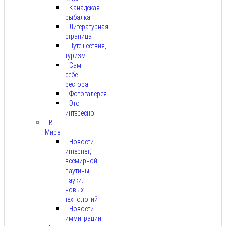
Канадская
рыбалка
Литературная
страница
Путешествия,
туризм
Сам
себе
ресторан
Фотогалерея
Это
интересно
В
Мире
Новости
интернет,
всемирной
паутины,
науки.
новых
технологий
Новости
иммиграции