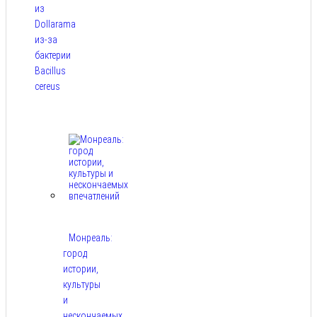
из
Dollarama
из-за
бактерии
Bacillus
cereus
Авг 8,
2026
Монреаль:
город
истории,
культуры
и
нескончаемых