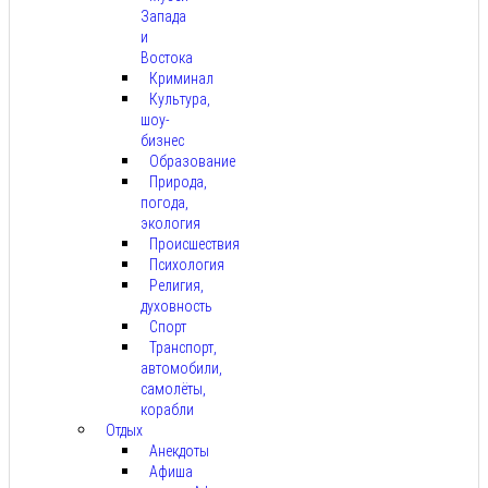
Запада
и
Востока
Криминал
Культура,
шоу-
бизнес
Образование
Природа,
погода,
экология
Происшествия
Психология
Религия,
духовность
Спорт
Транспорт,
автомобили,
самолёты,
корабли
Отдых
Анекдоты
Афиша