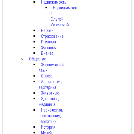
Недвижимость
Недвижимость
с
Ольгой
Успенской
Работа
Страхование
Реклама
Финансы
Бизнес
Общество
Французский
язык
Опрос
Астрология,
эзотерика
Животные
Здоровье,
медицина
Наркология,
наркомания,
наркотики
История
Музей