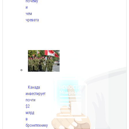
почему
и
чем
чревата
Авг
8,
2026
Канада
инвестирует
почти
$2
млрд
в
бронетехнику