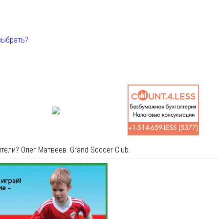
выбрать?
ели? Олег Матвеев. Grand Soccer Club.