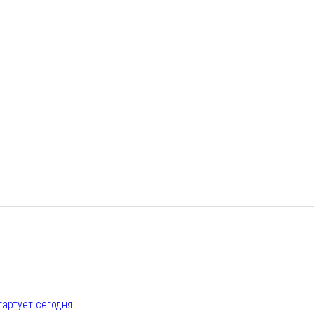
е
тартует сегодня