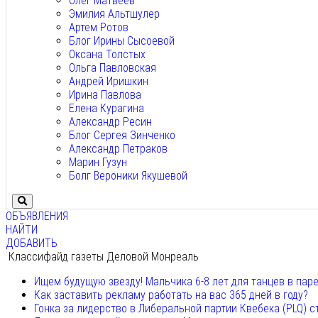
Олег Матвеев
Эмилия Альтшулер
Артем Ротов
Блог Ирины Сысоевой
Оксана Толстых
Ольга Павловская
Андрей Иришкин
Ирина Павлова
Елена Курагина
Александр Ресин
Блог Сергея Зинченко
Александр Петраков
Марин Гузун
Болг Вероники Якушевой
ОБЪЯВЛЕНИЯ
НАЙТИ
ДОБАВИТЬ
Классифайд газеты Деловой Монреаль
Ищем будущую звезду! Мальчика 6-8 лет для танцев в пар
Как заставить рекламу работать на вас 365 дней в году?
Гонка за лидерство в Либеральной партии Квебека (PLQ) с