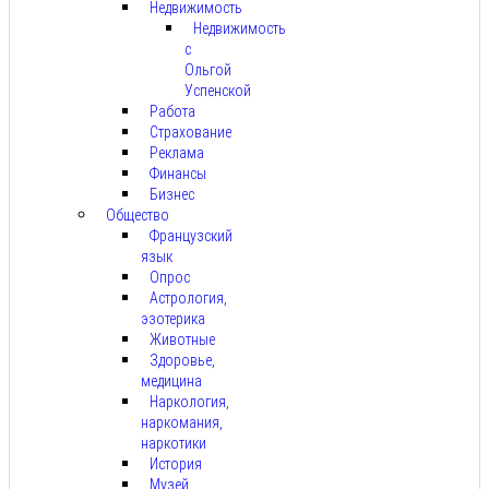
Недвижимость
Недвижимость
с
Ольгой
Успенской
Работа
Страхование
Реклама
Финансы
Бизнес
Общество
Французский
язык
Опрос
Астрология,
эзотерика
Животные
Здоровье,
медицина
Наркология,
наркомания,
наркотики
История
Музей