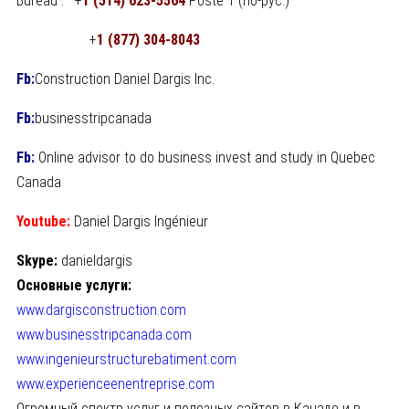
Bureau : +
1 (514) 623-5564
Poste 1 (по-рус.)
+
1 (877) 304-8043
Fb:
Construction Daniel Dargis Inc.
Fb:
businesstripcanada
Fb:
Online advisor to do business invest and study in Quebec
Canada
Youtube:
Daniel Dargis Ingénieur
Skype:
danieldargis
Основные услуги:
www.dargisconstruction.com
www.businesstripcanada.com
www.
ingenieurstructurebatiment.com
www.experienceenentreprise.com
Огромный спектр услуг и полезных сайтов в Канаде и в