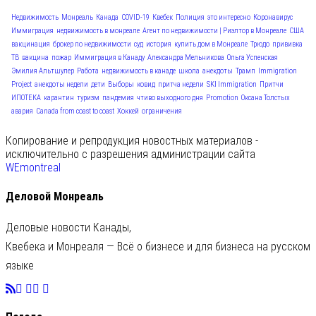
Недвижимость
Монреаль
Канада
COVID-19
Квебек
Полиция
это интересно
Коронавирус
Иммиграция
недвижимость в монреале
Агент по недвижимости | Риэлтор в Монреале
США
вакцинация
брокер по недвижимости
суд
история
купить дом в Монреале
Трюдо
прививка
ТВ
вакцина
пожар
Иммиграция в Канаду
Александра Мельникова
Ольга Успенская
Эмилия Альтшулер
Работа
недвижимость в канаде
школа
анекдоты
Трамп
Immigration
Project
анекдоты недели
дети
Выборы
ковид
притча недели
SKI Immigration
Притчи
ИПОТЕКА
карантин
туризм
пандемия
чтиво выходного дня
Promotion
Оксана Толстых
авария
Canada from coast to coast
Хоккей
ограничения
Копирование и репродукция новостных материалов -
исключительно с разрешения администрации сайта
WEmontreal
Деловой Монреаль
Деловые новости Канады,
Квебека и Монреаля — Всё о бизнесе и для бизнеса на русском
языке