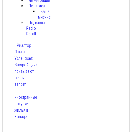
Иммиграция
Политика
Ваше
мнение
Подкасты
Radio
Recall
Риэлтор
Ольга
Успенская:
Застройщики
призывают
снять
запрет
на
иностранные
покупки
жилья в
Канаде
Авг 7,