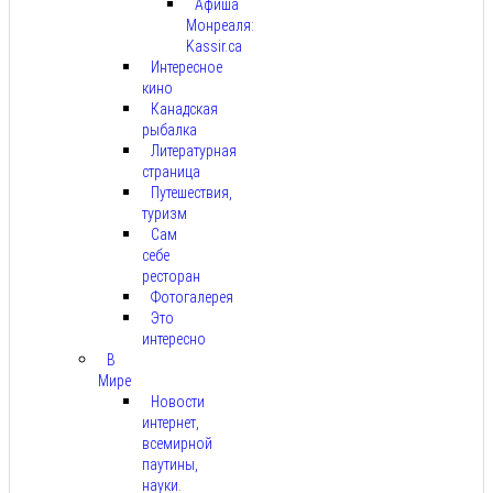
Афиша
Монреаля:
Kassir.ca
Интересное
кино
Канадская
рыбалка
Литературная
страница
Путешествия,
туризм
Сам
себе
ресторан
Фотогалерея
Это
интересно
В
Мире
Новости
интернет,
всемирной
паутины,
науки.