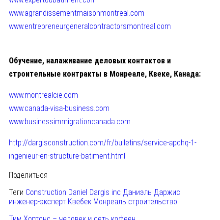
www.
agrandissementmaisonmontreal.
com
www.
entrepreneurgeneralcontractors
montreal.com
Обучение, налаживание деловых контактов и
строительные контракты в Монреале, Квеке, Канада:
www.montrealcie.com
www.canada-visa-business.com
www.businessimmigrationcanada.
com
http://dargisconstruction.com/
fr/bulletins/service-apchq-1-
ingenieur-en-structure-
batiment.html
Поделиться
Теги
Construction Daniel Dargis inc
Даниэль Даржис
инженер-эксперт
Квебек
Монреаль
строительство
Тим Хортонс – человек и сеть кофеен