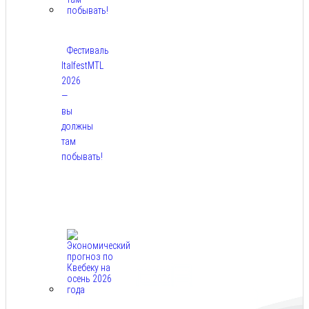
Фестиваль
ItalfestMTL
2026
—
вы
должны
там
побывать!
Авг
7,
2026