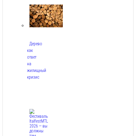
2026
Дерево
как
ответ
на
жилищный
кризис
Авг
7,
2026