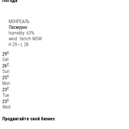
Погода
C
28
МОНРЕАЛЬ
Пасмурно
humidity: 63%
wind: 1km/h WSW
H 29 • L 28
C
29
Sat
C
26
Sun
C
25
Mon
C
23
Tue
C
23
Wed
Продвигайте свой бизнес