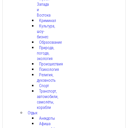
Запада
и
Востока
Криминал
Культура,
шоу-
бизнес
Образование
Природа,
погода,
экология
Происшествия
Психология
Религия,
духовность
Спорт
Транспорт,
автомобили,
самолёты,
корабли
Отдых
Анекдоты
Афиша