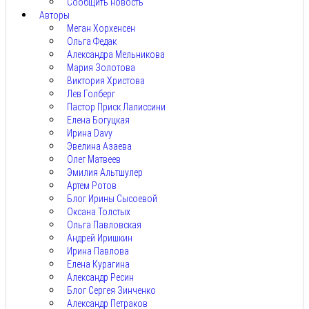
Сообщить новость
Авторы
Меган Хорхенсен
Ольга Федак
Александра Мельникова
Мария Золотова
Виктория Христова
Лев Голберг
Пастор Приск Лалиссини
Елена Богуцкая
Ирина Davy
Эвелина Азаева
Олег Матвеев
Эмилия Альтшулер
Артем Ротов
Блог Ирины Сысоевой
Оксана Толстых
Ольга Павловская
Андрей Иришкин
Ирина Павлова
Елена Курагина
Александр Ресин
Блог Сергея Зинченко
Александр Петраков