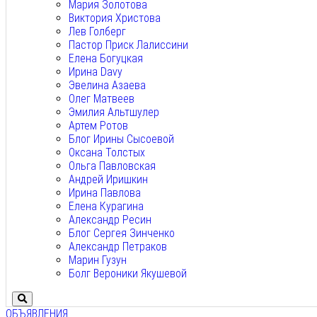
Мария Золотова
Виктория Христова
Лев Голберг
Пастор Приск Лалиссини
Елена Богуцкая
Ирина Davy
Эвелина Азаева
Олег Матвеев
Эмилия Альтшулер
Артем Ротов
Блог Ирины Сысоевой
Оксана Толстых
Ольга Павловская
Андрей Иришкин
Ирина Павлова
Елена Курагина
Александр Ресин
Блог Сергея Зинченко
Александр Петраков
Марин Гузун
Болг Вероники Якушевой
ОБЪЯВЛЕНИЯ