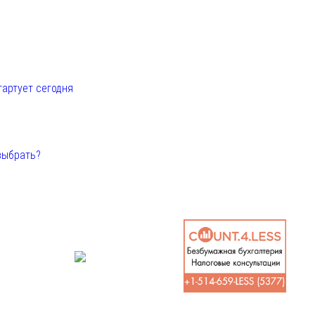
е
тартует сегодня
выбрать?