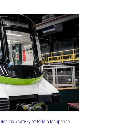
олясках критикуют REM в Монреале