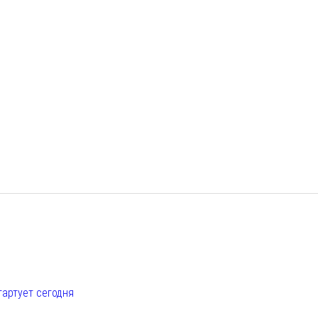
е
тартует сегодня