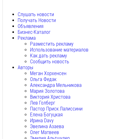
Авг 5, 2026
Слушать новости
Получать Новости
Объявления
Бизнес-Каталог
Реклама
Разместить рекламу
Использование материалов
Как дать рекламу
Сообщить новость
Авторы
Меган Хорхенсен
Ольга Федак
Александра Мельникова
Мария Золотова
Виктория Христова
Лев Голберг
Пастор Приск Лалиссини
Елена Богуцкая
Ирина Davy
Эвелина Азаева
Олег Матвеев
Эмилия Альтшулер