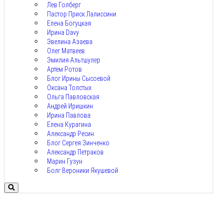
Лев Голберг
Пастор Приск Лалиссини
Елена Богуцкая
Ирина Davy
Эвелина Азаева
Олег Матвеев
Эмилия Альтшулер
Артем Ротов
Блог Ирины Сысоевой
Оксана Толстых
Ольга Павловская
Андрей Иришкин
Ирина Павлова
Елена Курагина
Александр Ресин
Блог Сергея Зинченко
Александр Петраков
Марин Гузун
Болг Вероники Якушевой