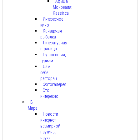
Афиша
Монреаля:
Kassir.ca
Интересное
кино
Канадская
рыбалка
Литературная
страница
Путешествия,
туризм
Сам
себе
ресторан
Фотогалерея
Это
интересно
В
Мире
Новости
интернет,
всемирной
паутины,
науки.