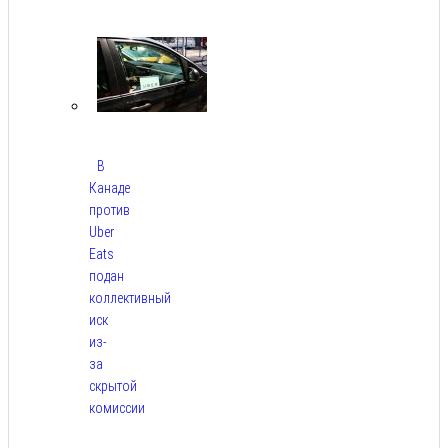
Авг 10,
2026
В
Канаде
против
Uber
Eats
подан
коллективный
иск
из-
за
скрытой
комиссии