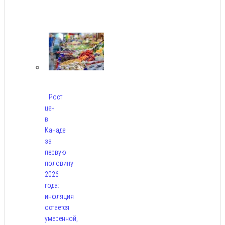
Авг
10,
2026
Рост
цен
в
Канаде
за
первую
половину
2026
года:
инфляция
остается
умеренной,