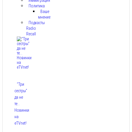
Иммиграция
Политика
Ваше
мнение
Подкасты
Radio
Recall
“Три
сестры”
да не
те…
Новинки
на
eTVnet!