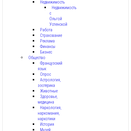
Недвижимость
Недвижимость
с
Ольгой
Успенской
Работа
Страхование
Реклама
Финансы
Бизнес
Общество
Французский
язык
Опрос
Астрология,
эзотерика
Животные
Здоровье,
медицина
Наркология,
наркомания,
наркотики
История
Музей