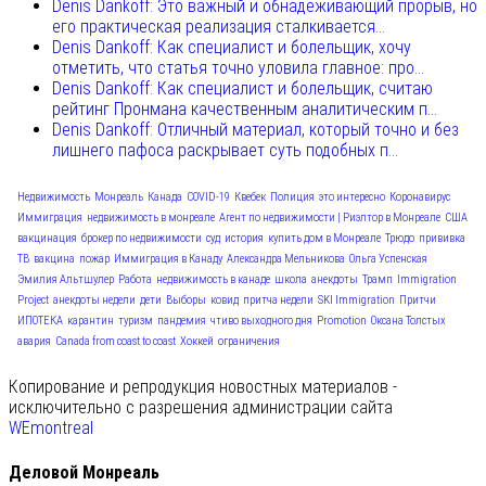
Denis Dankoff: Это важный и обнадеживающий прорыв, но
его практическая реализация сталкивается...
Denis Dankoff: Как специалист и болельщик, хочу
отметить, что статья точно уловила главное: про...
Denis Dankoff: Как специалист и болельщик, считаю
рейтинг Пронмана качественным аналитическим п...
Denis Dankoff: Отличный материал, который точно и без
лишнего пафоса раскрывает суть подобных п...
Недвижимость
Монреаль
Канада
COVID-19
Квебек
Полиция
это интересно
Коронавирус
Иммиграция
недвижимость в монреале
Агент по недвижимости | Риэлтор в Монреале
США
вакцинация
брокер по недвижимости
суд
история
купить дом в Монреале
Трюдо
прививка
ТВ
вакцина
пожар
Иммиграция в Канаду
Александра Мельникова
Ольга Успенская
Эмилия Альтшулер
Работа
недвижимость в канаде
школа
анекдоты
Трамп
Immigration
Project
анекдоты недели
дети
Выборы
ковид
притча недели
SKI Immigration
Притчи
ИПОТЕКА
карантин
туризм
пандемия
чтиво выходного дня
Promotion
Оксана Толстых
авария
Canada from coast to coast
Хоккей
ограничения
Копирование и репродукция новостных материалов -
исключительно с разрешения администрации сайта
WEmontreal
Деловой Монреаль