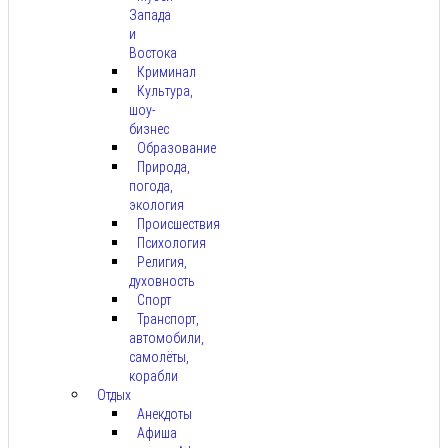
Запада
и
Востока
Криминал
Культура,
шоу-
бизнес
Образование
Природа,
погода,
экология
Происшествия
Психология
Религия,
духовность
Спорт
Транспорт,
автомобили,
самолёты,
корабли
Отдых
Анекдоты
Афиша