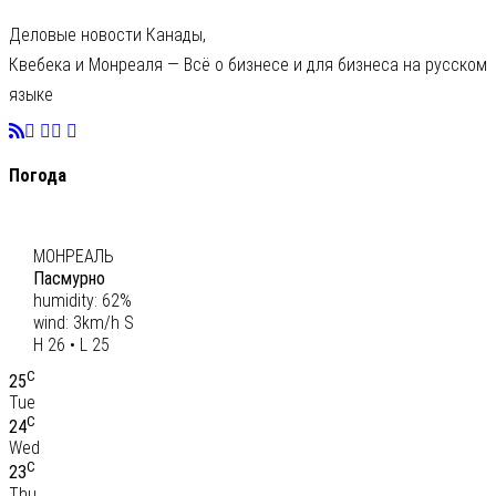
Деловые новости Канады,
Квебека и Монреаля — Всё о бизнесе и для бизнеса на русском
языке
Погода
C
26
МОНРЕАЛЬ
Пасмурно
humidity: 62%
wind: 3km/h S
H 26 • L 25
C
25
Tue
C
24
Wed
C
23
Thu