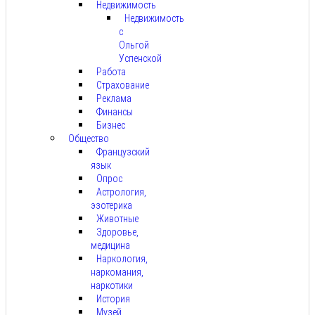
Недвижимость
Недвижимость
с
Ольгой
Успенской
Работа
Страхование
Реклама
Финансы
Бизнес
Общество
Французский
язык
Опрос
Астрология,
эзотерика
Животные
Здоровье,
медицина
Наркология,
наркомания,
наркотики
История
Музей