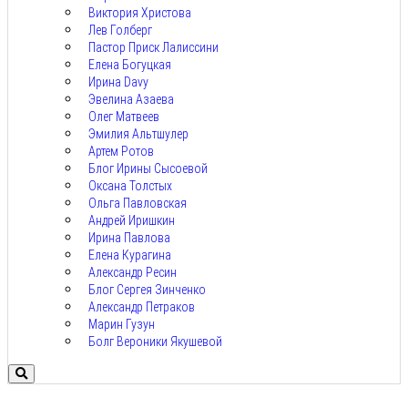
Виктория Христова
Лев Голберг
Пастор Приск Лалиссини
Елена Богуцкая
Ирина Davy
Эвелина Азаева
Олег Матвеев
Эмилия Альтшулер
Артем Ротов
Блог Ирины Сысоевой
Оксана Толстых
Ольга Павловская
Андрей Иришкин
Ирина Павлова
Елена Курагина
Александр Ресин
Блог Сергея Зинченко
Александр Петраков
Марин Гузун
Болг Вероники Якушевой