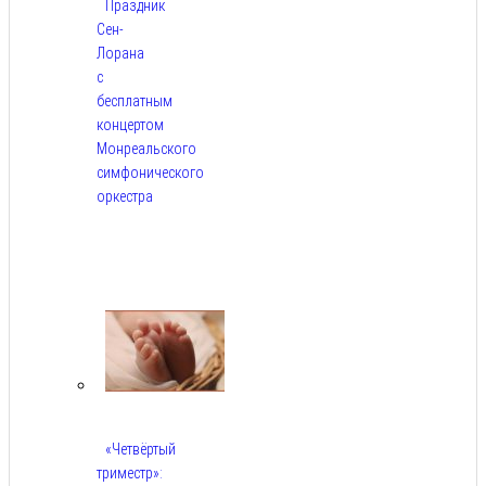
Праздник
Сен-
Лорана
с
бесплатным
концертом
Монреальского
симфонического
оркестра
Авг
5,
2026
«Четвёртый
триместр»: