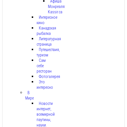
Афиша
Монреаля:
Kassir.ca
Интересное
кино
Канадская
рыбалка
Литературная
страница
Путешествия,
туризм
Сам
себе
ресторан
Фотогалерея
Это
интересно
В
Мире
Новости
интернет,
всемирной
паутины,
науки.