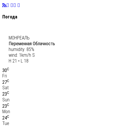
Погода
C
20
МОНРЕАЛЬ
Переменная Облачность
humidity: 85%
wind: 1km/h S
H 21 • L 18
C
30
Fri
C
27
Sat
C
23
Sun
C
23
Mon
C
24
Tue