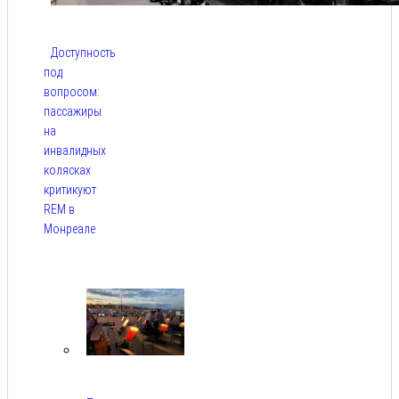
Доступность
под
вопросом:
пассажиры
на
инвалидных
колясках
критикуют
REM в
Монреале
Авг 5,
2026