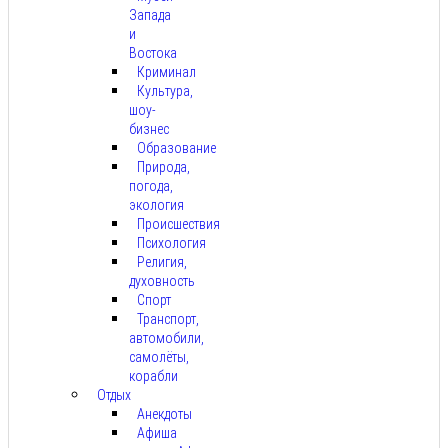
Запада
и
Востока
Криминал
Культура,
шоу-
бизнес
Образование
Природа,
погода,
экология
Происшествия
Психология
Религия,
духовность
Спорт
Транспорт,
автомобили,
самолёты,
корабли
Отдых
Анекдоты
Афиша