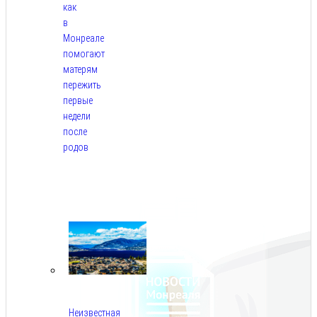
как
в
Монреале
помогают
матерям
пережить
первые
недели
после
родов
Авг
5,
2026
Неизвестная