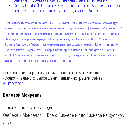
рейтинг Пронмана качественным аналитическим п...
Denis Dankoff: Отличный материал, который точно и без
лишнего пафоса раскрывает суть подобных п...
Недвижимость
Монреаль
Канада
COVID-19
Квебек
Полиция
это интересно
Коронавирус
Иммиграция
недвижимость в монреале
Агент по недвижимости | Риэлтор в Монреале
США
вакцинация
брокер по недвижимости
суд
история
купить дом в Монреале
Трюдо
прививка
ТВ
вакцина
пожар
Иммиграция в Канаду
Александра Мельникова
Ольга Успенская
Эмилия Альтшулер
Работа
недвижимость в канаде
школа
анекдоты
Трамп
Immigration
Project
анекдоты недели
дети
Выборы
ковид
притча недели
SKI Immigration
Притчи
ИПОТЕКА
карантин
туризм
пандемия
чтиво выходного дня
Promotion
Оксана Толстых
авария
Canada from coast to coast
Хоккей
ограничения
Копирование и репродукция новостных материалов -
исключительно с разрешения администрации сайта
WEmontreal
Деловой Монреаль
Деловые новости Канады,
Квебека и Монреаля — Всё о бизнесе и для бизнеса на русском
языке