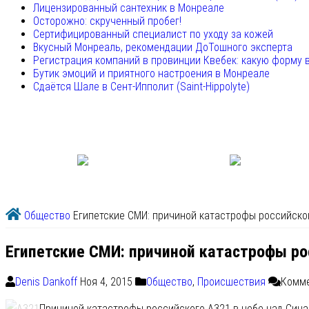
Лицензированный сантехник в Монреале
Осторожно: скрученный пробег!
Сертифицированный специалист по уходу за кожей
Вкусный Монреаль, рекомендации ДоТошного эксперта
Регистрация компаний в провинции Квебек: какую форму 
Бутик эмоций и приятного настроения в Монреале
Сдаётся Шале в Сент-Ипполит (Saint-Hippolyte)
Общество
Египетские СМИ: причиной катастрофы российског
Египетские СМИ: причиной катастрофы ро
Denis Dankoff
Ноя 4, 2015
Общество
,
Происшествия
Комм
Причиной катастрофы российского А321 в небе над Синай