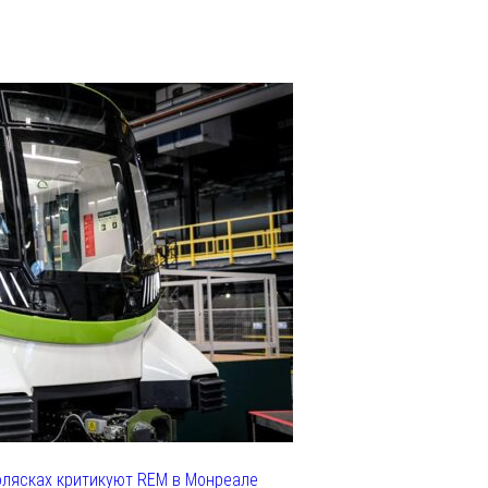
олясках критикуют REM в Монреале