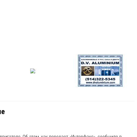
ле
вигателе. Об этом, как передает «Интерфакс», сообщило в