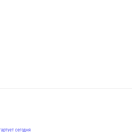
е
тартует сегодня