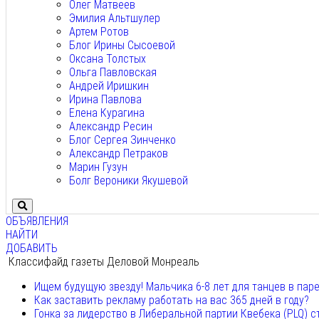
Олег Матвеев
Эмилия Альтшулер
Артем Ротов
Блог Ирины Сысоевой
Оксана Толстых
Ольга Павловская
Андрей Иришкин
Ирина Павлова
Елена Курагина
Александр Ресин
Блог Сергея Зинченко
Александр Петраков
Марин Гузун
Болг Вероники Якушевой
ОБЪЯВЛЕНИЯ
НАЙТИ
ДОБАВИТЬ
Классифайд газеты Деловой Монреаль
Ищем будущую звезду! Мальчика 6-8 лет для танцев в пар
Как заставить рекламу работать на вас 365 дней в году?
Гонка за лидерство в Либеральной партии Квебека (PLQ) с