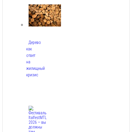
2026
Дерево
как
ответ
на
жилищный
кризис
Авг
7,
2026