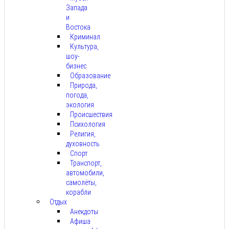
Запада
и
Востока
Криминал
Культура,
шоу-
бизнес
Образование
Природа,
погода,
экология
Происшествия
Психология
Религия,
духовность
Спорт
Транспорт,
автомобили,
самолёты,
корабли
Отдых
Анекдоты
Афиша