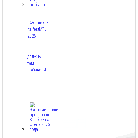
Фестиваль
ItalfestMTL
2026
—
вы
должны
там
побывать!
Авг
7,
2026