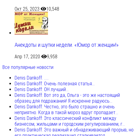
Окт 25, 2023
10,548
Анекдоты и шутки недели. «Юмор от женщин!»
Апр 17, 2020
9,958
Все популярные новости
Denis Dankoff: .....
Denis Dankoff: Очень полезная статья...
Denis Dankoff: ОН лучший...
Denis Dankoff: Вот это да, Ольга - это же настоящий
образец для подражания! Я искренне радуюсь...
Denis Dankoff: Честно, это было страшно и очень
неприятно. Когда в такой мороз вдруг пропадает...
Denis Dankoff: Это классический конфликт между
бизнесом, жильцами и городским регулированием, г...
Denis Dankoff: Это важный и обнадеживающий прорыв, но
его практическая реализация сталкивается...