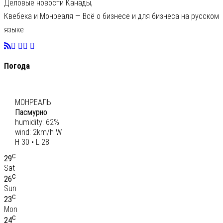
Деловые новости Канады,
Квебека и Монреаля — Всё о бизнесе и для бизнеса на русском
языке
Погода
C
29
МОНРЕАЛЬ
Пасмурно
humidity: 62%
wind: 2km/h W
H 30 • L 28
C
29
Sat
C
26
Sun
C
23
Mon
C
24