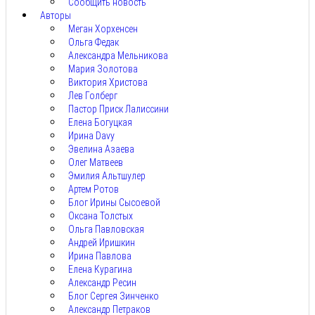
Сообщить новость
Авторы
Меган Хорхенсен
Ольга Федак
Александра Мельникова
Мария Золотова
Виктория Христова
Лев Голберг
Пастор Приск Лалиссини
Елена Богуцкая
Ирина Davy
Эвелина Азаева
Олег Матвеев
Эмилия Альтшулер
Артем Ротов
Блог Ирины Сысоевой
Оксана Толстых
Ольга Павловская
Андрей Иришкин
Ирина Павлова
Елена Курагина
Александр Ресин
Блог Сергея Зинченко
Александр Петраков