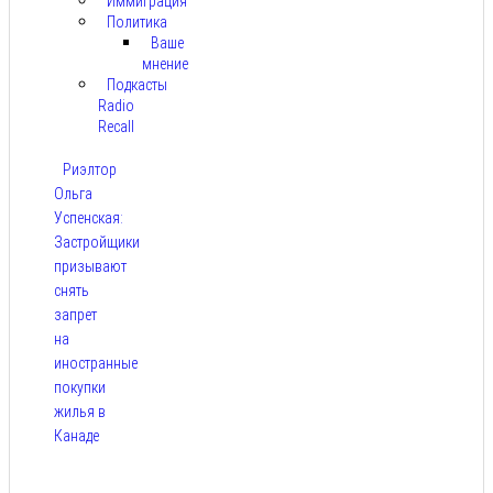
Иммиграция
Политика
Ваше
мнение
Подкасты
Radio
Recall
Риэлтор
Ольга
Успенская:
Застройщики
призывают
снять
запрет
на
иностранные
покупки
жилья в
Канаде
Авг 7,