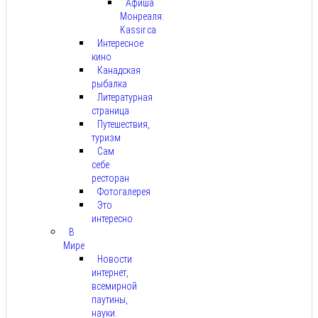
Афиша
Монреаля:
Kassir.ca
Интересное
кино
Канадская
рыбалка
Литературная
страница
Путешествия,
туризм
Сам
себе
ресторан
Фотогалерея
Это
интересно
В
Мире
Новости
интернет,
всемирной
паутины,
науки.