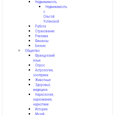
Недвижимость
Недвижимость
с
Ольгой
Успенской
Работа
Страхование
Реклама
Финансы
Бизнес
Общество
Французский
язык
Опрос
Астрология,
эзотерика
Животные
Здоровье,
медицина
Наркология,
наркомания,
наркотики
История
Музей