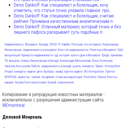
Denis Dankoff: Как специалист и болельщик, хочу
отметить, что статья точно уловила главное: про...
Denis Dankoff: Как специалист и болельщик, считаю
рейтинг Пронмана качественным аналитическим п...
Denis Dankoff: Отличный материал, который точно и без
лишнего пафоса раскрывает суть подобных п...
Недвижимость
Монреаль
Канада
COVID-19
Квебек
Полиция
это интересно
Коронавирус
Иммиграция
недвижимость в монреале
Агент по недвижимости | Риэлтор в Монреале
США
вакцинация
брокер по недвижимости
суд
история
купить дом в Монреале
Трюдо
прививка
ТВ
вакцина
пожар
Иммиграция в Канаду
Александра Мельникова
Ольга Успенская
Эмилия Альтшулер
Работа
недвижимость в канаде
школа
анекдоты
Трамп
Immigration
Project
анекдоты недели
дети
Выборы
ковид
притча недели
SKI Immigration
Притчи
ИПОТЕКА
карантин
туризм
пандемия
чтиво выходного дня
Promotion
Оксана Толстых
авария
Canada from coast to coast
Хоккей
ограничения
Копирование и репродукция новостных материалов -
исключительно с разрешения администрации сайта
WEmontreal
Деловой Монреаль