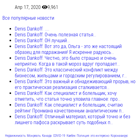
Апр 17, 2020
9,961
Все популярные новости
Denis Dankoff: .....
Denis Dankoff: Очень полезная статья...
Denis Dankoff: ОН лучший...
Denis Dankoff: Вот это да, Ольга - это же настоящий
образец для подражания! Я искренне радуюсь...
Denis Dankoff: Честно, это было страшно и очень
неприятно. Когда в такой мороз вдруг пропадает...
Denis Dankoff: Это классический конфликт между
бизнесом, жильцами и городским регулированием, г...
Denis Dankoff: Это важный и обнадеживающий прорыв, но
его практическая реализация сталкивается...
Denis Dankoff: Как специалист и болельщик, хочу
отметить, что статья точно уловила главное: про...
Denis Dankoff: Как специалист и болельщик, считаю
рейтинг Пронмана качественным аналитическим п...
Denis Dankoff: Отличный материал, который точно и без
лишнего пафоса раскрывает суть подобных п...
Недвижимость
Монреаль
Канада
COVID-19
Квебек
Полиция
это интересно
Коронавирус