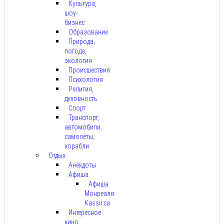
Культура,
шоу-
бизнес
Образование
Природа,
погода,
экология
Происшествия
Психология
Религия,
духовность
Спорт
Транспорт,
автомобили,
самолёты,
корабли
Отдых
Анекдоты
Афиша
Афиша
Монреаля:
Kassir.ca
Интересное
кино