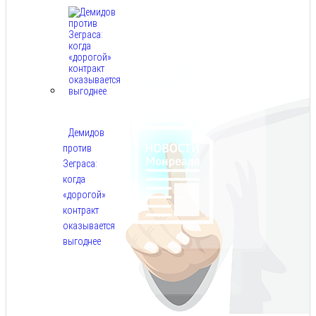
Демидов
против
Зеграса:
когда
«дорогой»
контракт
оказывается
выгоднее
Авг
9,
2026