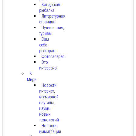
Канадская
рыбалка
Литературная
страница
Путешествия,
туризм
Сам
себе
ресторан
Фотогалерея
Это
интересно
В
Мире
Новости
интернет,
всемирной
паутины,
науки.
новых
технологий
Новости
иммиграции