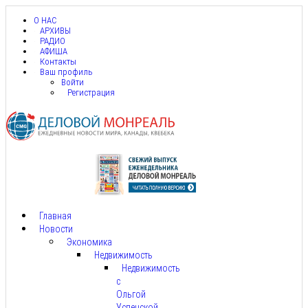
О НАС
АРХИВЫ
РАДИО
АФИША
Контакты
Ваш профиль
Войти
Регистрация
Главная
Новости
Экономика
Недвижимость
Недвижимость
с
Ольгой
Успенской