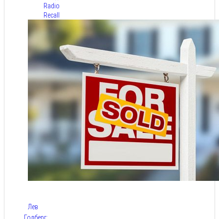
Radio
Recall
Лев
Голберг: