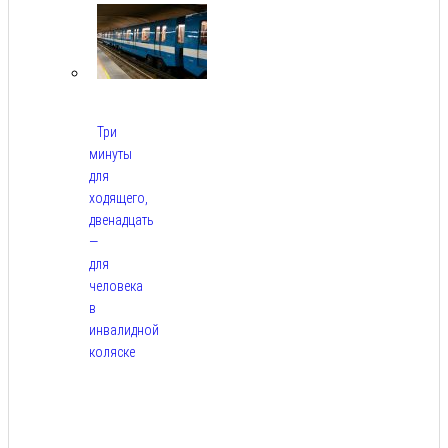
Три
минуты
для
ходящего,
двенадцать
—
для
человека
в
инвалидной
коляске
Авг
9,
2026