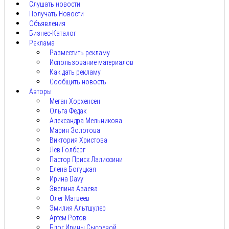
Слушать новости
Получать Новости
Объявления
Бизнес-Каталог
Реклама
Разместить рекламу
Использование материалов
Как дать рекламу
Сообщить новость
Авторы
Меган Хорхенсен
Ольга Федак
Александра Мельникова
Мария Золотова
Виктория Христова
Лев Голберг
Пастор Приск Лалиссини
Елена Богуцкая
Ирина Davy
Эвелина Азаева
Олег Матвеев
Эмилия Альтшулер
Артем Ротов
Блог Ирины Сысоевой