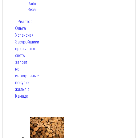
Radio
Recall
Риэлтор
Ольга
Успенская:
Застройщики
призывают
снять
запрет
на
иностранные
покупки
жилья в
Канаде
Авг 7,
2026