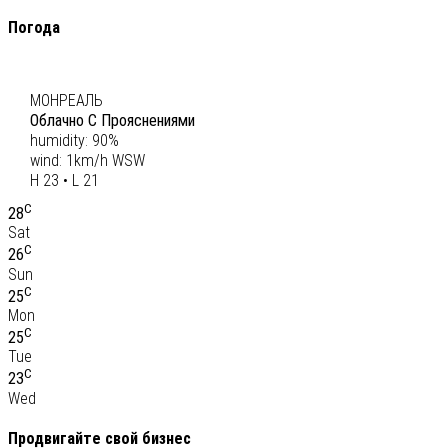
Погода
C
22
МОНРЕАЛЬ
Облачно С Прояснениями
humidity: 90%
wind: 1km/h WSW
H 23 • L 21
C
28
Sat
C
26
Sun
C
25
Mon
C
25
Tue
C
23
Wed
Продвигайте свой бизнес