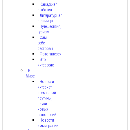
Канадская
рыбалка
Литературная
страница
Путешествия,
туризм
Сам
себе
ресторан
Фотогалерея
Это
интересно
В
Мире
Новости
интернет,
всемирной
паутины,
науки.
новых
технологий
Новости
иммиграции