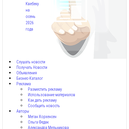
Квебеку
на
осень
2026
года
Авг
7,
2026
Слушать новости
Получать Новости
Объявления
Бизнес-Каталог
Реклама
Разместить рекламу
Использование материалов
Как дать рекламу
Сообщить новость
Авторы
Меган Хорхенсен
Ольга Федак
Александра Мельникова