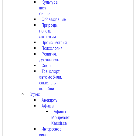
Культура,
шоу-
бизнес
Образование
Природа,
погода,
экология
Происшествия
Психология
Религия,
духовность
Спорт
Транспорт,
автомобили,
самолёты,
корабли
Отдых
Анекдоты
Афиша
Афиша
Монреаля:
Kassir.ca
Интересное
кино