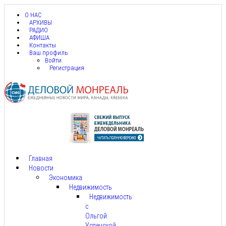
О НАС
АРХИВЫ
РАДИО
АФИША
Контакты
Ваш профиль
Войти
Регистрация
Главная
Новости
Экономика
Недвижимость
Недвижимость
с
Ольгой
Успенской