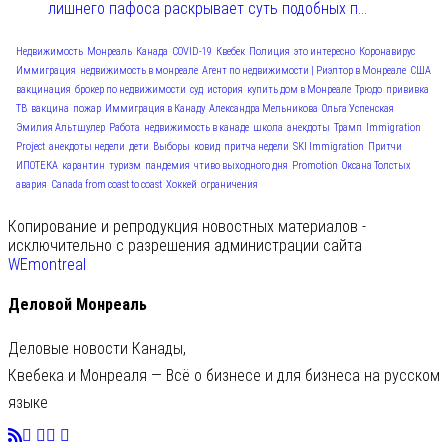
лишнего пафоса раскрывает суть подобных п...
Недвижимость
Монреаль
Канада
COVID-19
Квебек
Полиция
это интересно
Коронавирус
Иммиграция
недвижимость в монреале
Агент по недвижимости | Риэлтор в Монреале
США
вакцинация
брокер по недвижимости
суд
история
купить дом в Монреале
Трюдо
прививка
ТВ
вакцина
пожар
Иммиграция в Канаду
Александра Мельникова
Ольга Успенская
Эмилия Альтшулер
Работа
недвижимость в канаде
школа
анекдоты
Трамп
Immigration
Project
анекдоты недели
дети
Выборы
ковид
притча недели
SKI Immigration
Притчи
ИПОТЕКА
карантин
туризм
пандемия
чтиво выходного дня
Promotion
Оксана Толстых
авария
Canada from coast to coast
Хоккей
ограничения
Копирование и репродукция новостных материалов -
исключительно с разрешения администрации сайта
WEmontreal
Деловой Монреаль
Деловые новости Канады,
Квебека и Монреаля — Всё о бизнесе и для бизнеса на русском
языке