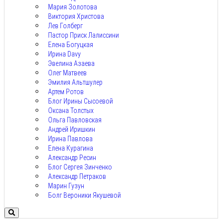
Мария Золотова
Виктория Христова
Лев Голберг
Пастор Приск Лалиссини
Елена Богуцкая
Ирина Davy
Эвелина Азаева
Олег Матвеев
Эмилия Альтшулер
Артем Ротов
Блог Ирины Сысоевой
Оксана Толстых
Ольга Павловская
Андрей Иришкин
Ирина Павлова
Елена Курагина
Александр Ресин
Блог Сергея Зинченко
Александр Петраков
Марин Гузун
Болг Вероники Якушевой